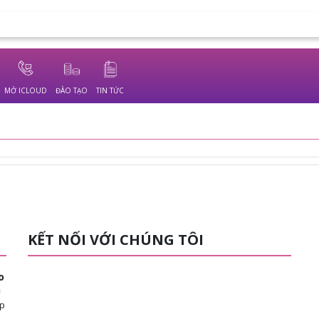
MỞ ICLOUD
ĐÀO TẠO
TIN TỨC
KẾT NỐI VỚI CHÚNG TÔI
o
n
ép