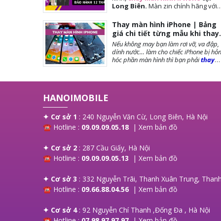
Long Biên.
Màn
zin chính hãng với
giá tốt nhất tại Hà Nội. Thời gian
đợi nhanh, lấy ngay sau 10-15 phút.
Thay màn hình iPhone | Bảng
Chế độ bảo hành tốt nhất tới khách
giá chi tiết từng mẫu khi thay
hàng. Tặng cường lực full màn, tặng
màn iPhone
Nếu không may bạn làm rơi vỡ, va đập,
ốp lưng, miễn phí vệ sinh máy.
dính nước… làm cho chiếc iPhone bị hỏ
hóc phần màn hình thì bạn phải
thay
màn hình iPhone
ngay để đảm bảo
chất lượng cũng như tuổi thọ của máy
được dài lâu. Bài viết dưới đây,
Hanoi
Mobile
sẽ cung cấp đến bạn những lưu
HANOIMOBILE
trước khi thay màn, các loại màn phổ
biến và giá thay màn hình là bao nhiêu?
mời bạn tham khảo!
✦ Cơ sở 1
: 240 Nguyễn Văn Cừ, Long Biên, Hà Nội
☎ Hotline :
09.09.09.05.18
|
Xem bản đồ
✦ Cơ sở 2
: 287 Cầu Giấy, Hà Nội
☎ Hotline :
09.09.09.05.13
|
Xem bản đồ
✦ Cơ sở 3
: 332 Nguyễn Trãi, Thanh Xuân Trung, Thanh
☎ Hotline :
09.66.88.04.56
|
Xem bản đồ
✦ Cơ sở 4
: 92 Nguyễn Chí Thanh ,Đống Đa , Hà Nội
☎ Hotline :
07.98.97.97.97
|
Xem bản đồ