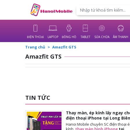
Powered by
Translate
ĐIỆN THOẠI
LAPTOP
ĐỒNG HỒ
TABLET
SỬA CHỮA
ÂM THANH
Trang chủ
Amazfit GTS
Amazfit GTS
TIN TỨC
Thay màn, ép kính lấy ngay ch
điện thoại iPhone tại Long Biê
Hanoi Mobile chuyên SC điện thoại 
kính,
thay màn hình iPhone
tại