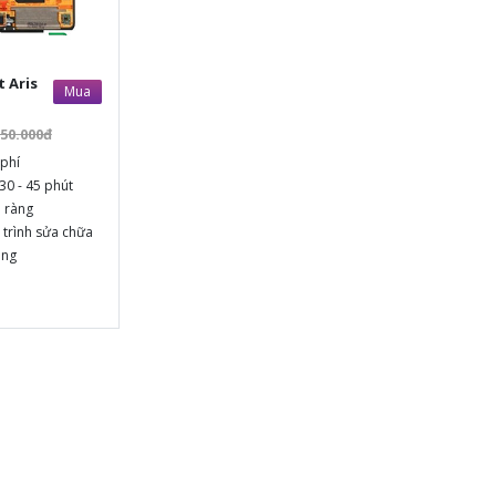
 Aris
Mua
650.000đ
phí
30 - 45 phút
õ ràng
 trình sửa chữa
áng