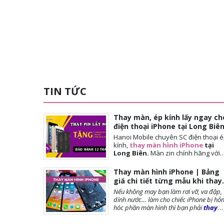
TIN TỨC
Thay màn, ép kính lấy ngay ch
điện thoại iPhone tại Long Biê
Hanoi Mobile chuyên SC điện thoại 
kính,
thay màn hình iPhone
tại
Long Biên.
Màn
zin chính hãng với
giá tốt nhất tại Hà Nội. Thời gian
đợi nhanh, lấy ngay sau 10-15 phút.
Thay màn hình iPhone | Bảng
Chế độ bảo hành tốt nhất tới khách
giá chi tiết từng mẫu khi thay
hàng. Tặng cường lực full màn, tặng
màn iPhone
Nếu không may bạn làm rơi vỡ, va đập,
ốp lưng, miễn phí vệ sinh máy.
dính nước… làm cho chiếc iPhone bị hỏ
hóc phần màn hình thì bạn phải
thay
màn hình iPhone
ngay để đảm bảo
chất lượng cũng như tuổi thọ của máy