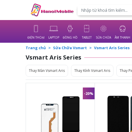
Powered by
Translate
ĐIỆN THOẠI
LAPTOP
ĐỒNG HỒ
TABLET
SỬA CHỮA
ÂM THANH
Trang chủ
Sửa Chữa Vsmart
Vsmart Aris Series
Vsmart Aris Series
Thay Màn Vsmart Aris
Thay Kính Vsmart Aris
Thay Pi
-20%