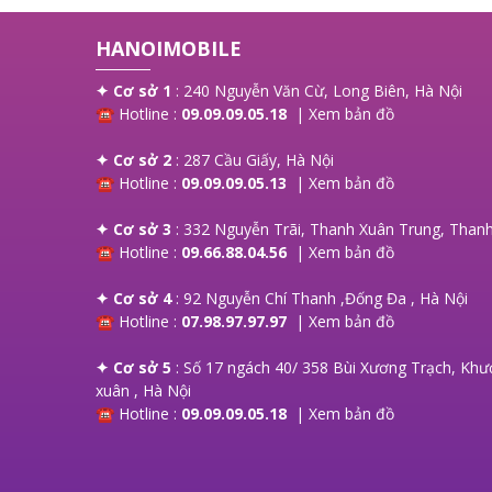
được dài lâu. Bài viết dưới đây,
Hanoi
Mobile
sẽ cung cấp đến bạn những lưu
HANOIMOBILE
trước khi thay màn, các loại màn phổ
biến và giá thay màn hình là bao nhiêu?
mời bạn tham khảo!
✦ Cơ sở 1
: 240 Nguyễn Văn Cừ, Long Biên, Hà Nội
☎ Hotline :
09.09.09.05.18
|
Xem bản đồ
✦ Cơ sở 2
: 287 Cầu Giấy, Hà Nội
☎ Hotline :
09.09.09.05.13
|
Xem bản đồ
✦ Cơ sở 3
: 332 Nguyễn Trãi, Thanh Xuân Trung, Thanh
☎ Hotline :
09.66.88.04.56
|
Xem bản đồ
✦ Cơ sở 4
: 92 Nguyễn Chí Thanh ,Đống Đa , Hà Nội
☎ Hotline :
07.98.97.97.97
|
Xem bản đồ
✦ Cơ sở 5
: Số 17 ngách 40/ 358 Bùi Xương Trạch, Khư
xuân , Hà Nội
☎ Hotline :
09.09.09.05.18
|
Xem bản đồ