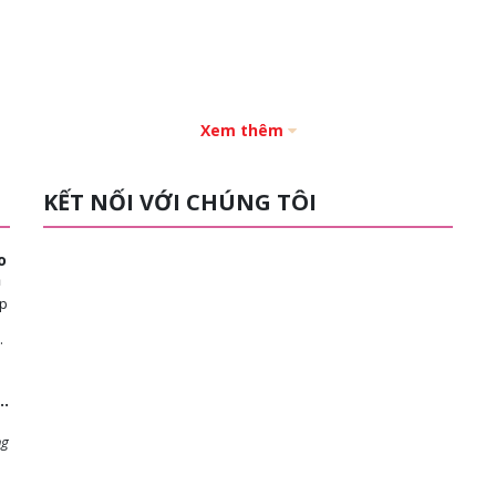
Xem thêm
KẾT NỐI VỚI CHÚNG TÔI
o
n
ép
ng