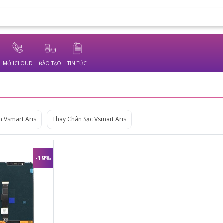
MỞ ICLOUD
ĐÀO TẠO
TIN TỨC
n Vsmart Aris
Thay Chân Sạc Vsmart Aris
-19%