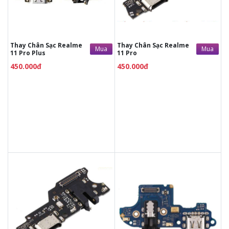
thay/ép mặt kính
Tùy ý lựa chọn mặt
Tùy ý lựa chọn mặt
kính thay
kính thay
Bảo hành 12 tháng
Bảo hành 12 tháng
Thay Chân Sạc Realme
Thay Chân Sạc Realme
Mua
Mua
11 Pro Plus
11 Pro
450.000đ
450.000đ
450.000đ
450.000đ
Liên hệ
Liên hệ
Vệ sinh máy miễn phí
Vệ sinh máy miễn phí
Thời gian lấy máy 30 - 45
Thời gian lấy máy 30 - 45
phút
phút
Tư vấn giải đáp rõ ràng
Tư vấn giải đáp rõ ràng
Xem trực tiếp quá trình
Xem trực tiếp quá trình
thay/ép mặt kính
thay/ép mặt kính