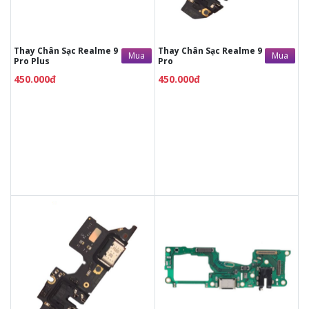
Tùy ý lựa chọn mặt
Tùy ý lựa chọn mặt
kính thay
kính thay
Bảo hành 12 tháng
Bảo hành 12 tháng
Thay Chân Sạc Realme 9
Thay Chân Sạc Realme 9
Mua
Mua
Pro Plus
Pro
450.000đ
450.000đ
450.000đ
450.000đ
Liên hệ
Liên hệ
Vệ sinh máy miễn phí
Vệ sinh máy miễn phí
Thời gian lấy máy 30 - 45
Thời gian lấy máy 30 - 45
phút
phút
Tư vấn giải đáp rõ ràng
Tư vấn giải đáp rõ ràng
Xem trực tiếp quá trình
Xem trực tiếp quá trình
thay/ép mặt kính
thay/ép mặt kính
Tùy ý lựa chọn mặt
Tùy ý lựa chọn mặt