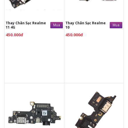
Tùy ý lựa chọn mặt
Tùy ý lựa chọn mặt
kính thay
kính thay
Bảo hành 12 tháng
Bảo hành 12 tháng
Thay Chân Sạc Realme
Thay Chân Sạc Realme
Mua
Mua
11 4G
10
450.000đ
450.000đ
450.000đ
Liên hệ
450.000đ
Liên hệ
Vệ sinh máy miễn phí
Vệ sinh máy miễn phí
Thời gian lấy máy 30 - 45
Thời gian lấy máy 30 - 45
phút
phút
Tư vấn giải đáp rõ ràng
Tư vấn giải đáp rõ ràng
Xem trực tiếp quá trình
Xem trực tiếp quá trình
thay/ép mặt kính
thay/ép mặt kính