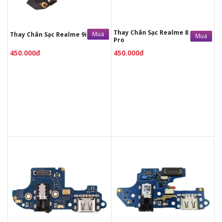
kính thay
kính thay
Bảo hành 12 tháng
Bảo hành 12 tháng
Thay Chân Sạc Realme 8
Mua
Thay Chân Sạc Realme 9i
Mua
Pro
450.000đ
450.000đ
450.000đ
450.000đ
Liên hệ
Liên hệ
Vệ sinh máy miễn phí
Vệ sinh máy miễn phí
Thời gian lấy máy 30 - 45
Thời gian lấy máy 30 - 45
phút
phút
Tư vấn giải đáp rõ ràng
Tư vấn giải đáp rõ ràng
Xem trực tiếp quá trình
Xem trực tiếp quá trình
thay/ép mặt kính
thay/ép mặt kính
Tùy ý lựa chọn mặt
Tùy ý lựa chọn mặt