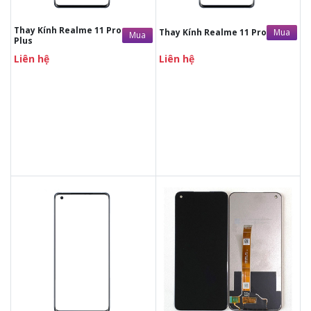
Bảo hành 12 tháng
Bảo hành 12 tháng
Thay Kính Realme 11 Pro
Mua
Thay Kính Realme 11 Pro
Mua
Plus
Liên hệ
Liên hệ
Liên hệ
Liên hệ
Liên hệ
Liên hệ
Vệ sinh máy miễn phí
Vệ sinh máy miễn phí
Thời gian lấy máy 30 - 45
Thời gian lấy máy 30 - 45
phút
phút
Tư vấn giải đáp rõ ràng
Tư vấn giải đáp rõ ràng
Xem trực tiếp quá trình
Xem trực tiếp quá trình
thay/ép mặt kính
thay/ép mặt kính
Tùy ý lựa chọn mặt
Tùy ý lựa chọn mặt
kính thay
kính thay
Bảo hành 12 tháng
Bảo hành 12 tháng