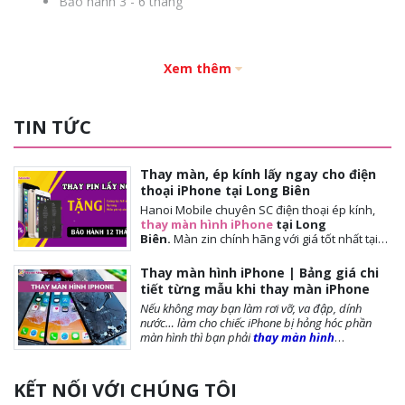
Bảo hành 3 - 6 tháng
Xem thêm
TIN TỨC
Thay màn, ép kính lấy ngay cho điện
thoại iPhone tại Long Biên
Hanoi Mobile chuyên SC điện thoại ép kính,
thay màn hình iPhone
tại Long
Biên.
Màn
zin chính hãng với giá tốt nhất tại
Hà Nội. Thời gian đợi nhanh, lấy ngay sau 10-
15 phút. Chế độ bảo hành tốt nhất tới khách
Thay màn hình iPhone | Bảng giá chi
hàng. Tặng cường lực full màn, tặng ốp lưng,
tiết từng mẫu khi thay màn iPhone
miễn phí vệ sinh máy.
Nếu không may bạn làm rơi vỡ, va đập, dính
nước… làm cho chiếc iPhone bị hỏng hóc phần
màn hình thì bạn phải
thay màn hình
iPhone
ngay để đảm bảo chất lượng cũng như
tuổi thọ của máy được dài lâu. Bài viết dưới
đây,
Hanoi Mobile
sẽ cung cấp đến bạn những
KẾT NỐI VỚI CHÚNG TÔI
lưu ý trước khi thay màn, các loại màn phổ biến và