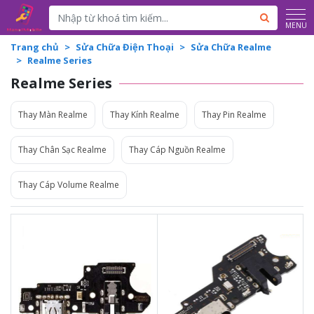
Powered by
Translate
MENU
Trang chủ
Sửa Chữa Điện Thoại
Sửa Chữa Realme
Realme Series
Realme Series
Thay Màn Realme
Thay Kính Realme
Thay Pin Realme
Thay Chân Sạc Realme
Thay Cáp Nguồn Realme
Thay Cáp Volume Realme
450.000đ
Liên hệ
450.000đ
Liên hệ
Vệ sinh máy miễn phí
Vệ sinh máy miễn phí
Thời gian lấy máy 30 - 45
Thời gian lấy máy 30 - 45
phút
phút
Tư vấn giải đáp rõ ràng
Tư vấn giải đáp rõ ràng
Xem trực tiếp quá trình
Xem trực tiếp quá trình
thay/ép mặt kính