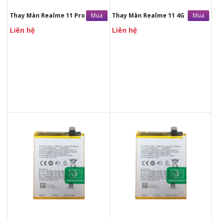
Mua
Mua
Thay Màn Realme 11 Pro
Thay Màn Realme 11 4G
Liên hệ
Liên hệ
490.000đ
490.000đ
Liên hệ
Liên hệ
Vệ sinh máy miễn phí
Vệ sinh máy miễn phí
Thời gian lấy máy 30 - 45
Thời gian lấy máy 30 - 45
phút
phút
Tư vấn giải đáp rõ ràng
Tư vấn giải đáp rõ ràng
Xem trực tiếp quá trình
Xem trực tiếp quá trình
thay/ép mặt kính
thay/ép mặt kính
Tùy ý lựa chọn mặt
Tùy ý lựa chọn mặt
kính thay
kính thay
Bảo hành 12 tháng
Bảo hành 12 tháng