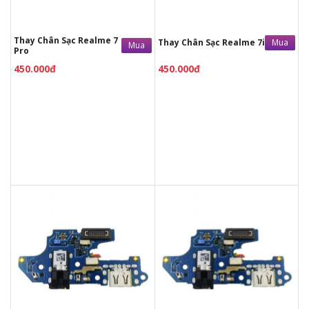
kính thay
kính thay
Bảo hành 12 tháng
Bảo hành 12 tháng
Thay Chân Sạc Realme 7
Mua
Thay Chân Sạc Realme 7i
Mua
Pro
450.000đ
450.000đ
450.000đ
450.000đ
Liên hệ
Liên hệ
Vệ sinh máy miễn phí
Vệ sinh máy miễn phí
Thời gian lấy máy 30 - 45
Thời gian lấy máy 30 - 45
phút
phút
Tư vấn giải đáp rõ ràng
Tư vấn giải đáp rõ ràng
Xem trực tiếp quá trình
Xem trực tiếp quá trình
thay/ép mặt kính
thay/ép mặt kính
Tùy ý lựa chọn mặt
Tùy ý lựa chọn mặt
kính thay
kính thay