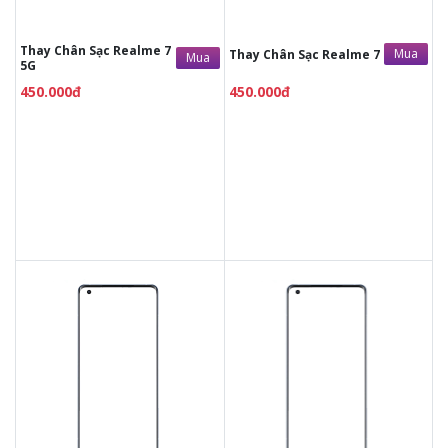
Bảo hành 12 tháng
Bảo hành 12 tháng
Thay Chân Sạc Realme 7
Mua
Thay Chân Sạc Realme 7
Mua
5G
450.000đ
450.000đ
Liên hệ
Liên hệ
Liên hệ
Liên hệ
Vệ sinh máy miễn phí
Vệ sinh máy miễn phí
Thời gian lấy máy 30 - 45
Thời gian lấy máy 30 - 45
phút
phút
Tư vấn giải đáp rõ ràng
Tư vấn giải đáp rõ ràng
Xem trực tiếp quá trình
Xem trực tiếp quá trình
thay/ép mặt kính
thay/ép mặt kính
Tùy ý lựa chọn mặt
Tùy ý lựa chọn mặt
kính thay
kính thay