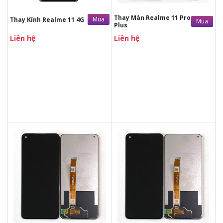
Thay Màn Realme 11 Pro
Mua
Thay Kính Realme 11 4G
Mua
Plus
Liên hệ
Liên hệ
Liên hệ
Liên hệ
Liên hệ
Liên hệ
Vệ sinh máy miễn phí
Vệ sinh máy miễn phí
Thời gian lấy máy 30 - 45
Thời gian lấy máy 30 - 45
phút
phút
Tư vấn giải đáp rõ ràng
Tư vấn giải đáp rõ ràng
Xem trực tiếp quá trình
Xem trực tiếp quá trình
thay/ép mặt kính
thay/ép mặt kính
Tùy ý lựa chọn mặt
Tùy ý lựa chọn mặt
kính thay
kính thay
Bảo hành 12 tháng
Bảo hành 12 tháng