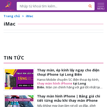
Powered by
Translate
MENU
Trang chủ
iMac
iMac
TIN TỨC
Thay màn, ép kính lấy ngay cho điện
thoại iPhone tại Long Biên
Hanoi Mobile chuyên SC điện thoại ép kính,
thay màn hình iPhone
tại Long
Biên.
Màn
zin chính hãng với giá tốt nhất tại
Hà Nội. Thời gian đợi nhanh, lấy ngay sau 10-
15 phút. Chế độ bảo hành tốt nhất tới khách
Thay màn hình iPhone | Bảng giá chi
hàng. Tặng cường lực full màn, tặng ốp lưng,
tiết từng mẫu khi thay màn iPhone
miễn phí vệ sinh máy.
Nếu không may bạn làm rơi vỡ, va đập, dính