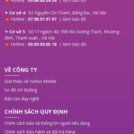
☎ Hotline :
09.66.88.04.56
|
Xem bản đồ
✦ Cơ sở 4
: 92 Nguyễn Chí Thanh ,Đống Đa , Hà Nội
☎ Hotline :
07.98.97.97.97
|
Xem bản đồ
✦ Cơ sở 5
: Số 17 ngách 40/ 358 Bùi Xương Trạch, Khương
đình, Thanh xuân , Hà Nội
☎ Hotline :
09.09.09.05.18
|
Xem bản đồ
VỀ CÔNG TY
Giới thiệu về HaNoi Mobile
Sơ đồ chỉ đường
Đào tạo dạy nghề
CHÍNH SÁCH QUY ĐỊNH
Chính sách bảo vệ thông tin người tiêu dùng
Chính sách bảo hành và đổi trả hàng