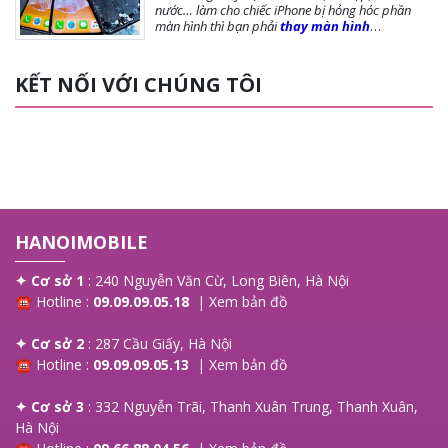
nước… làm cho chiếc iPhone bị hỏng hóc phần
màn hình thì bạn phải
thay màn hình
iPhone
ngay để đảm bảo chất lượng cũng như
tuổi thọ của máy được dài lâu. Bài viết dưới
đây,
Hanoi Mobile
sẽ cung cấp đến bạn những
KẾT NỐI VỚI CHÚNG TÔI
lưu ý trước khi thay màn, các loại màn phổ biến và
giá thay màn hình là bao nhiêu?, mời bạn tham
khảo!
HANOIMOBILE
✦ Cơ sở 1
: 240 Nguyễn Văn Cừ, Long Biên, Hà Nội
☎ Hotline :
09.09.09.05.18
|
Xem bản đồ
✦ Cơ sở 2
: 287 Cầu Giấy, Hà Nội
☎ Hotline :
09.09.09.05.13
|
Xem bản đồ
✦ Cơ sở 3
: 332 Nguyễn Trãi, Thanh Xuân Trung, Thanh Xuân,
Hà Nội