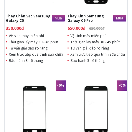
kính thay
Bảo hành 12 tháng
Thay Chân Sạc Samsung
Thay Kính Samsung
Mua
Mua
Galaxy C5
Galaxy C9 Pro
350.000đ
650.000đ
650.000đ
Vệ sinh máy miễn phí
Vệ sinh máy miễn phí
Thời gian lấy máy 30 - 45 phút
Thời gian lấy máy 30 - 45 phút
Tư vấn giải đáp rõ ràng
Tư vấn giải đáp rõ ràng
Xem trực tiếp quá trình sửa chữa
Xem trực tiếp quá trình sửa chữa
Bảo hành 3 - 6 tháng
Bảo hành 3 - 6 tháng
-0%
-0%
450.000đ
450.000đ
400.000đ
400.000đ
Vệ sinh máy miễn phí
Vệ sinh máy miễn phí
Thời gian lấy máy 30 - 45 phút
Thời gian lấy máy 30 - 45 phút
Tư vấn giải đáp rõ ràng
Tư vấn giải đáp rõ ràng
Xem trực tiếp quá trình thay/ép
Xem trực tiếp quá trình thay/ép
mặt kính
mặt kính
Tùy ý lựa chọn mặt kính thay
Tùy ý lựa chọn mặt kính thay
Bảo hành 12 tháng
Bảo hành 12 tháng