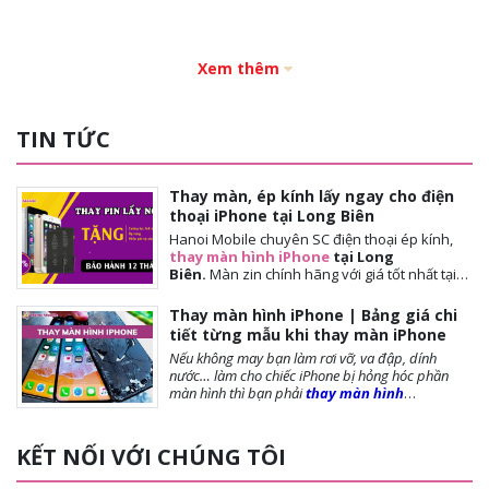
Xem thêm
TIN TỨC
Thay màn, ép kính lấy ngay cho điện
thoại iPhone tại Long Biên
Hanoi Mobile chuyên SC điện thoại ép kính,
thay màn hình iPhone
tại Long
Biên.
Màn
zin chính hãng với giá tốt nhất tại
Hà Nội. Thời gian đợi nhanh, lấy ngay sau 10-
15 phút. Chế độ bảo hành tốt nhất tới khách
Thay màn hình iPhone | Bảng giá chi
hàng. Tặng cường lực full màn, tặng ốp lưng,
tiết từng mẫu khi thay màn iPhone
miễn phí vệ sinh máy.
Nếu không may bạn làm rơi vỡ, va đập, dính
nước… làm cho chiếc iPhone bị hỏng hóc phần
màn hình thì bạn phải
thay màn hình
iPhone
ngay để đảm bảo chất lượng cũng như
tuổi thọ của máy được dài lâu. Bài viết dưới
đây,
Hanoi Mobile
sẽ cung cấp đến bạn những
KẾT NỐI VỚI CHÚNG TÔI
lưu ý trước khi thay màn, các loại màn phổ biến và
giá thay màn hình là bao nhiêu?, mời bạn tham