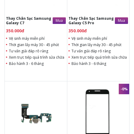
Tùy ý lựa chọn mặt
Tùy ý lựa chọn mặt
kính thay
kính thay
Bảo hành 12 tháng
Bảo hành 12 tháng
Thay Chân Sạc Samsung
Thay Chân Sạc Samsung
Mua
Mua
Galaxy C7
Galaxy C5 Pro
350.000đ
350.000đ
Vệ sinh máy miễn phí
Vệ sinh máy miễn phí
Thời gian lấy máy 30 - 45 phút
Thời gian lấy máy 30 - 45 phút
Tư vấn giải đáp rõ ràng
Tư vấn giải đáp rõ ràng
Xem trực tiếp quá trình sửa chữa
Xem trực tiếp quá trình sửa chữa
Bảo hành 3 - 6 tháng
Bảo hành 3 - 6 tháng
-0%
350.000đ
650.000đ
Liên hệ
650.000đ
Vệ sinh máy miễn phí
Vệ sinh máy miễn phí
Thời gian lấy máy 30 - 45
Thời gian lấy máy 30 - 45 phút
phút
Tư vấn giải đáp rõ ràng
Tư vấn giải đáp rõ ràng
Xem trực tiếp quá trình thay/ép
Xem trực tiếp quá trình
mặt kính
thay/ép mặt kính
Tùy ý lựa chọn mặt kính thay
Tùy ý lựa chọn mặt
Bảo hành 12 tháng