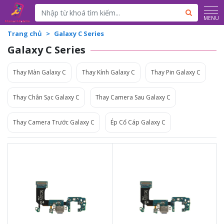
Powered by
Translate
MENU
Trang chủ
Galaxy C Series
Galaxy C Series
Thay Màn Galaxy C
Thay Kính Galaxy C
Thay Pin Galaxy C
Thay Chân Sạc Galaxy C
Thay Camera Sau Galaxy C
Thay Camera Trước Galaxy C
Ép Cổ Cáp Galaxy C
350.000đ
350.000đ
Liên hệ
Liên hệ
Vệ sinh máy miễn phí
Vệ sinh máy miễn phí
Thời gian lấy máy 30 - 45
Thời gian lấy máy 30 - 45
phút
phút
Tư vấn giải đáp rõ ràng
Tư vấn giải đáp rõ ràng
Xem trực tiếp quá trình
Xem trực tiếp quá trình
thay/ép mặt kính
thay/ép mặt kính