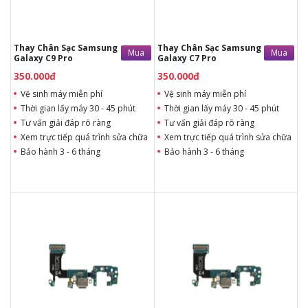
Tùy ý lựa chọn mặt
Tùy ý lựa chọn mặt
kính thay
kính thay
Bảo hành 12 tháng
Bảo hành 12 tháng
Thay Chân Sạc Samsung
Thay Chân Sạc Samsung
Mua
Mua
Galaxy C9 Pro
Galaxy C7 Pro
350.000đ
350.000đ
Vệ sinh máy miễn phí
Vệ sinh máy miễn phí
Thời gian lấy máy 30 - 45 phút
Thời gian lấy máy 30 - 45 phút
Tư vấn giải đáp rõ ràng
Tư vấn giải đáp rõ ràng
Xem trực tiếp quá trình sửa chữa
Xem trực tiếp quá trình sửa chữa
Bảo hành 3 - 6 tháng
Bảo hành 3 - 6 tháng
350.000đ
350.000đ
Liên hệ
Liên hệ
Vệ sinh máy miễn phí
Vệ sinh máy miễn phí
Thời gian lấy máy 30 - 45
Thời gian lấy máy 30 - 45
phút
phút
Tư vấn giải đáp rõ ràng
Tư vấn giải đáp rõ ràng
Xem trực tiếp quá trình
Xem trực tiếp quá trình
thay/ép mặt kính
thay/ép mặt kính