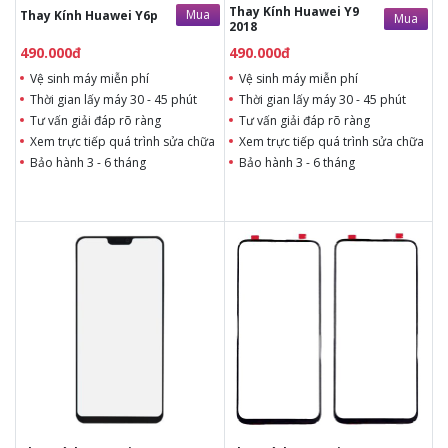
Thay Kính Huawei Y9
Mua
Thay Kính Huawei Y6p
Mua
2018
490.000đ
490.000đ
Vệ sinh máy miễn phí
Vệ sinh máy miễn phí
Thời gian lấy máy 30 - 45 phút
Thời gian lấy máy 30 - 45 phút
Tư vấn giải đáp rõ ràng
Tư vấn giải đáp rõ ràng
Xem trực tiếp quá trình sửa chữa
Xem trực tiếp quá trình sửa chữa
Bảo hành 3 - 6 tháng
Bảo hành 3 - 6 tháng
490.000đ
Liên hệ
490.000đ
Liên hệ
Vệ sinh máy miễn phí
Vệ sinh máy miễn phí
Thời gian lấy máy 30 - 45
Thời gian lấy máy 30 - 45
phút
phút
Tư vấn giải đáp rõ ràng
Tư vấn giải đáp rõ ràng
Xem trực tiếp quá trình
Xem trực tiếp quá trình
thay/ép mặt kính
thay/ép mặt kính
Tùy ý lựa chọn mặt
Tùy ý lựa chọn mặt
kính thay
kính thay
Bảo hành 12 tháng
Bảo hành 12 tháng