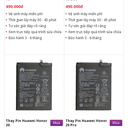
490.000đ
490.000đ
Vệ sinh máy miễn phí
Vệ sinh máy miễn phí
Thời gian lấy máy 30 - 45 phút
Thời gian lấy máy 30 - 45 phút
Tư vấn giải đáp rõ ràng
Tư vấn giải đáp rõ ràng
Xem trực tiếp quá trình sửa chữa
Xem trực tiếp quá trình sửa chữa
Bảo hành 3 - 6 tháng
Bảo hành 3 - 6 tháng
490.000đ
Liên hệ
490.000đ
Liên hệ
Vệ sinh máy miễn phí
Vệ sinh máy miễn phí
Thời gian lấy máy 30 - 45
Thời gian lấy máy 30 - 45
phút
phút
Tư vấn giải đáp rõ ràng
Tư vấn giải đáp rõ ràng
Xem trực tiếp quá trình
Xem trực tiếp quá trình
thay/ép mặt kính
thay/ép mặt kính
Tùy ý lựa chọn mặt
Tùy ý lựa chọn mặt
kính thay
kính thay
Bảo hành 12 tháng
Bảo hành 12 tháng
Thay Pin Huawei Honor
Thay Pin Huawei Honor
Mua
Mua
20
20 Pro