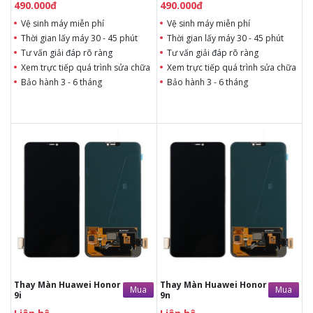
490.000đ
490.000đ
Vệ sinh máy miễn phí
Vệ sinh máy miễn phí
Thời gian lấy máy 30 - 45 phút
Thời gian lấy máy 30 - 45 phút
Tư vấn giải đáp rõ ràng
Tư vấn giải đáp rõ ràng
Xem trực tiếp quá trình sửa chữa
Xem trực tiếp quá trình sửa chữa
Bảo hành 3 - 6 tháng
Bảo hành 3 - 6 tháng
Liên hệ
Liên hệ
Liên hệ
Liên hệ
Vệ sinh máy miễn phí
Vệ sinh máy miễn phí
Thời gian lấy máy 30 - 45
Thời gian lấy máy 30 - 45
phút
phút
Tư vấn giải đáp rõ ràng
Tư vấn giải đáp rõ ràng
Xem trực tiếp quá trình
Xem trực tiếp quá trình
thay/ép mặt kính
thay/ép mặt kính
Tùy ý lựa chọn mặt
Tùy ý lựa chọn mặt
kính thay
kính thay
Bảo hành 12 tháng
Bảo hành 12 tháng
Thay Màn Huawei Honor
Thay Màn Huawei Honor
Mua
Mua
9i
9n