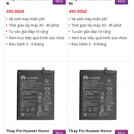
Mua
Mua
9i
9n
490.000đ
490.000đ
Vệ sinh máy miễn phí
Vệ sinh máy miễn phí
Thời gian lấy máy 30 - 45 phút
Thời gian lấy máy 30 - 45 phút
Tư vấn giải đáp rõ ràng
Tư vấn giải đáp rõ ràng
Xem trực tiếp quá trình sửa chữa
Xem trực tiếp quá trình sửa chữa
Bảo hành 3 - 6 tháng
Bảo hành 3 - 6 tháng
490.000đ
Liên hệ
490.000đ
Liên hệ
Vệ sinh máy miễn phí
Vệ sinh máy miễn phí
Thời gian lấy máy 30 - 45
Thời gian lấy máy 30 - 45
phút
phút
Tư vấn giải đáp rõ ràng
Tư vấn giải đáp rõ ràng
Xem trực tiếp quá trình
Xem trực tiếp quá trình
thay/ép mặt kính
thay/ép mặt kính
Tùy ý lựa chọn mặt
Tùy ý lựa chọn mặt
kính thay
kính thay
Bảo hành 12 tháng
Bảo hành 12 tháng
Thay Pin Huawei Honor
Thay Pin Huawei Honor
Mua
Mua