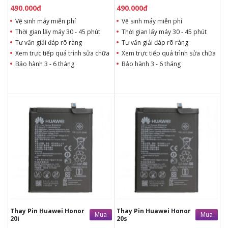
490.000đ
490.000đ
Vệ sinh máy miễn phí
Vệ sinh máy miễn phí
Thời gian lấy máy 30 - 45 phút
Thời gian lấy máy 30 - 45 phút
Tư vấn giải đáp rõ ràng
Tư vấn giải đáp rõ ràng
Xem trực tiếp quá trình sửa chữa
Xem trực tiếp quá trình sửa chữa
Bảo hành 3 - 6 tháng
Bảo hành 3 - 6 tháng
490.000đ
490.000đ
Liên hệ
Liên hệ
Vệ sinh máy miễn phí
Vệ sinh máy miễn phí
Thời gian lấy máy 30 - 45
Thời gian lấy máy 30 - 45
phút
phút
Tư vấn giải đáp rõ ràng
Tư vấn giải đáp rõ ràng
Xem trực tiếp quá trình
Xem trực tiếp quá trình
thay/ép mặt kính
thay/ép mặt kính
Tùy ý lựa chọn mặt
Tùy ý lựa chọn mặt
kính thay
kính thay
Bảo hành 12 tháng
Bảo hành 12 tháng
Thay Pin Huawei Honor
Thay Pin Huawei Honor
Mua
Mua
20i
20s