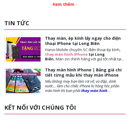
Xem thêm
TIN TỨC
Thay màn, ép kính lấy ngay cho điện
thoại iPhone tại Long Biên
Hanoi Mobile chuyên SC điện thoại ép kính,
thay màn hình iPhone
tại Long
Biên.
Màn
zin chính hãng với giá tốt nhất tại
Hà Nội. Thời gian đợi nhanh, lấy ngay sau 10-
15 phút. Chế độ bảo hành tốt nhất tới khách
Thay màn hình iPhone | Bảng giá chi
hàng. Tặng cường lực full màn, tặng ốp lưng,
tiết từng mẫu khi thay màn iPhone
miễn phí vệ sinh máy.
Nếu không may bạn làm rơi vỡ, va đập, dính
nước… làm cho chiếc iPhone bị hỏng hóc phần
màn hình thì bạn phải
thay màn hình
iPhone
ngay để đảm bảo chất lượng cũng như
tuổi thọ của máy được dài lâu. Bài viết dưới
đây,
Hanoi Mobile
sẽ cung cấp đến bạn những
KẾT NỐI VỚI CHÚNG TÔI
lưu ý trước khi thay màn, các loại màn phổ biến và
giá thay màn hình là bao nhiêu?, mời bạn tham
khảo!