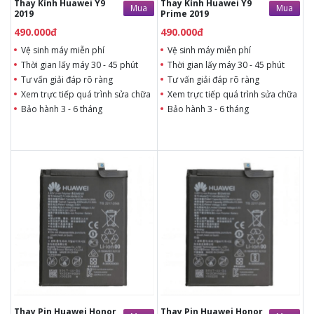
Thay Kính Huawei Y9
Thay Kính Huawei Y9
Mua
Mua
2019
Prime 2019
490.000đ
490.000đ
Vệ sinh máy miễn phí
Vệ sinh máy miễn phí
Thời gian lấy máy 30 - 45 phút
Thời gian lấy máy 30 - 45 phút
Tư vấn giải đáp rõ ràng
Tư vấn giải đáp rõ ràng
Xem trực tiếp quá trình sửa chữa
Xem trực tiếp quá trình sửa chữa
Bảo hành 3 - 6 tháng
Bảo hành 3 - 6 tháng
490.000đ
490.000đ
Liên hệ
Liên hệ
Vệ sinh máy miễn phí
Vệ sinh máy miễn phí
Thời gian lấy máy 30 - 45
Thời gian lấy máy 30 - 45
phút
phút
Tư vấn giải đáp rõ ràng
Tư vấn giải đáp rõ ràng
Xem trực tiếp quá trình
Xem trực tiếp quá trình
thay/ép mặt kính
thay/ép mặt kính
Tùy ý lựa chọn mặt
Tùy ý lựa chọn mặt
kính thay
kính thay
Bảo hành 12 tháng
Bảo hành 12 tháng
Thay Pin Huawei Honor
Thay Pin Huawei Honor