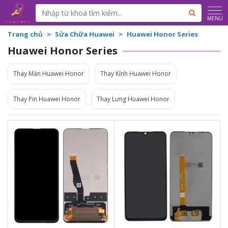
Powered by
Translate
MENU
Trang chủ
Sửa Chữa Huawei
Huawei Honor Series
Huawei Honor Series
Thay Màn Huawei Honor
Thay Kính Huawei Honor
Thay Pin Huawei Honor
Thay Lưng Huawei Honor
1.050.000đ
Liên hệ
1.090.000đ
Liên hệ
Vệ sinh máy miễn phí
Vệ sinh máy miễn phí
Thời gian lấy máy 30 - 45
Thời gian lấy máy 30 - 45
phút
phút
Tư vấn giải đáp rõ ràng
Tư vấn giải đáp rõ ràng
Xem trực tiếp quá trình
Xem trực tiếp quá trình
thay/ép mặt kính
thay/ép mặt kính
Tùy ý lựa chọn mặt
Tùy ý lựa chọn mặt
kính thay
kính thay
Bảo hành 12 tháng
Bảo hành 12 tháng