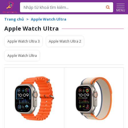
Powered by
Translate
MENU
Trang chủ
Apple Watch Ultra
Apple Watch Ultra
Apple Watch Ultra 3
Apple Watch Ultra 2
Apple Watch Ultra
20.990.000đ
20.990.000đ
Liên hệ
Liên hệ
Kích thước màn hình: Diện
Kích thước màn hình: Diện
tích màn hình 1185mm
tích màn hình 1185mm
vuông
vuông
CPU: S9 SiP với bộ xử lí lõi
CPU: S9 SiP với bộ xử lí lõi
kép 64 bit
kép 64 bit
Kích thước: 49mm x 44mm
Kích thước: 49mm x 44mm
x 14,4mm
x 14,4mm
Trọng lượng: 61,4 gram
Trọng lượng: 61,4 gram