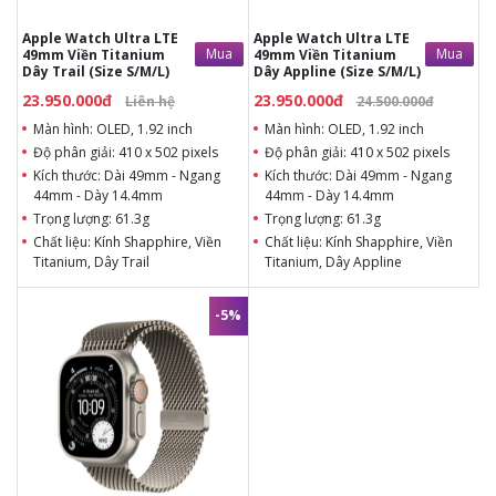
Chất liệu: Kính Shapphire,
Chất liệu: Kính Shapphire,
Viền Titanium, Dây Trail
Viền Titanium, Dây Appline
Apple Watch Ultra LTE
Apple Watch Ultra LTE
CPU: Apple S8
CPU: Apple S8
Mua
Mua
49mm Viền Titanium
49mm Viền Titanium
Kết nối: WiFi, Bluetooth
Kết nối: WiFi, Bluetooth
Dây Trail (Size S/M/L)
Dây Appline (Size S/M/L)
v5.0, hỗ trợ eSim
v5.0, hỗ trợ eSim
23.950.000đ
23.950.000đ
Liên hệ
24.500.000đ
Màn hình: OLED, 1.92 inch
Màn hình: OLED, 1.92 inch
Độ phân giải: 410 x 502 pixels
Độ phân giải: 410 x 502 pixels
Kích thước: Dài 49mm - Ngang
Kích thước: Dài 49mm - Ngang
44mm - Dày 14.4mm
44mm - Dày 14.4mm
Trọng lượng: 61.3g
Trọng lượng: 61.3g
Chất liệu: Kính Shapphire, Viền
Chất liệu: Kính Shapphire, Viền
Titanium, Dây Trail
Titanium, Dây Appline
CPU: Apple S8
CPU: Apple S8
Kết nối: WiFi, Bluetooth v5.0, hỗ
Kết nối: WiFi, Bluetooth v5.0, hỗ
-5%
trợ eSim
trợ eSim
23.990.000đ
24.990.000đ
Màn hình: Always-On
Retina LTPO OLED, 49mm
(Độ sáng lên đến 3000 nits)
Độ phân giải: 410 x 502
pixels
Chip: Apple S10 SiP
Bộ nhớ trong (ROM): 64GB