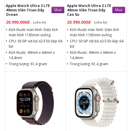
Apple Watch Ultra 2 LTE
Apple Watch Ultra 2 LTE
Mua
Mua
49mm Viền Titan Dây
49mm Viền Titan Dây
Ocean
Cao Su
20.990.000đ
20.990.000đ
Liên hệ
Liên hệ
Kích thước màn hình: Diện tích
Kích thước màn hình: Diện tích
màn hình 1185mm vuông
màn hình 1185mm vuông
CPU: S9 SiP với bộ xử lí lõi kép 64
CPU: S9 SiP với bộ xử lí lõi kép 64
bit
bit
Kích thước: 49mm x 44mm x
Kích thước: 49mm x 44mm x
14,4mm
14,4mm
Trọng lượng: 61,4 gram
Trọng lượng: 61,4 gram
20.990.000đ
23.950.000đ
Liên hệ
Liên hệ
Kích thước màn hình: Diện
Màn hình: OLED, 1.92 inch
tích màn hình 1185mm
Độ phân giải: 410 x 502
vuông
pixels
CPU: S9 SiP với bộ xử lí lõi
Kích thước: Dài 49mm -
kép 64 bit
Ngang 44mm - Dày
Kích thước: 49mm x 44mm
14.4mm
x 14,4mm
Trọng lượng: 61.3g
Trọng lượng: 61,4 gram
Chất liệu: Kính Shapphire,