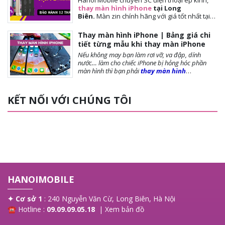
Hanoi Mobile chuyên SC điện thoại ép kính,
Kết nối / SIM: 1 eSIM, Hỗ trợ nghe
thay màn hình iPhone
tại Long
gọi độc lập qua mạng 4G/LTE,
Biên.
Màn
zin chính hãng với giá tốt nhất tại
GPS băng tần kép (L1 & L5)
Hà Nội. Thời gian đợi nhanh, lấy ngay sau 10-
15 phút. Chế độ bảo hành tốt nhất tới khách
Thay màn hình iPhone | Bảng giá chi
hàng. Tặng cường lực full màn, tặng ốp lưng,
tiết từng mẫu khi thay màn iPhone
miễn phí vệ sinh máy.
Nếu không may bạn làm rơi vỡ, va đập, dính
nước… làm cho chiếc iPhone bị hỏng hóc phần
màn hình thì bạn phải
thay màn hình
iPhone
ngay để đảm bảo chất lượng cũng như
tuổi thọ của máy được dài lâu. Bài viết dưới
đây,
Hanoi Mobile
sẽ cung cấp đến bạn những
KẾT NỐI VỚI CHÚNG TÔI
lưu ý trước khi thay màn, các loại màn phổ biến và
giá thay màn hình là bao nhiêu?, mời bạn tham
khảo!
HANOIMOBILE
✦ Cơ sở 1
: 240 Nguyễn Văn Cừ, Long Biên, Hà Nội
☎ Hotline :
09.09.09.05.18
|
Xem bản đồ