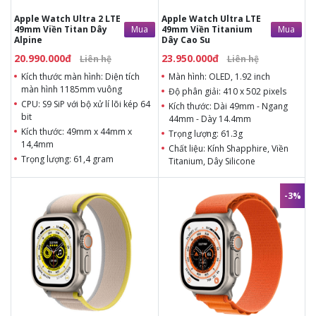
Viền Titanium, Dây
Silicone
Apple Watch Ultra 2 LTE
Apple Watch Ultra LTE
CPU: Apple S8
Mua
Mua
49mm Viền Titan Dây
49mm Viền Titanium
Kết nối: WiFi, Bluetooth
Alpine
Dây Cao Su
v5.0, hỗ trợ eSim
20.990.000đ
23.950.000đ
Liên hệ
Liên hệ
Kích thước màn hình: Diện tích
Màn hình: OLED, 1.92 inch
màn hình 1185mm vuông
Độ phân giải: 410 x 502 pixels
CPU: S9 SiP với bộ xử lí lõi kép 64
Kích thước: Dài 49mm - Ngang
bit
44mm - Dày 14.4mm
Kích thước: 49mm x 44mm x
Trọng lượng: 61.3g
14,4mm
Chất liệu: Kính Shapphire, Viền
Trọng lượng: 61,4 gram
Titanium, Dây Silicone
CPU: Apple S8
Kết nối: WiFi, Bluetooth v5.0, hỗ
-3%
trợ eSim
23.950.000đ
23.950.000đ
Liên hệ
24.500.000đ
Màn hình: OLED, 1.92 inch
Màn hình: OLED, 1.92 inch
Độ phân giải: 410 x 502
Độ phân giải: 410 x 502
pixels
pixels
Kích thước: Dài 49mm -
Kích thước: Dài 49mm -
Ngang 44mm - Dày
Ngang 44mm - Dày
14.4mm
14.4mm
Trọng lượng: 61.3g
Trọng lượng: 61.3g