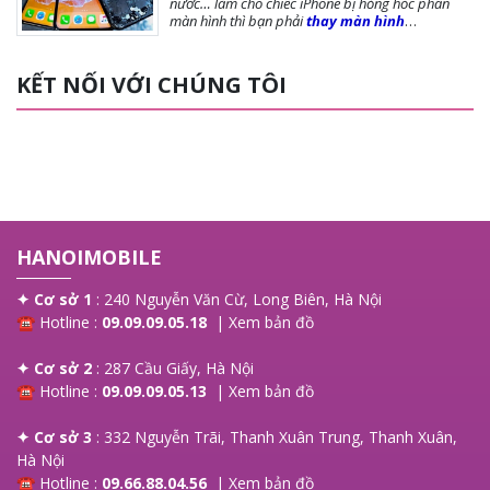
nước… làm cho chiếc iPhone bị hỏng hóc phần
màn hình thì bạn phải
thay màn hình
iPhone
ngay để đảm bảo chất lượng cũng như
tuổi thọ của máy được dài lâu. Bài viết dưới
đây,
Hanoi Mobile
sẽ cung cấp đến bạn những
KẾT NỐI VỚI CHÚNG TÔI
lưu ý trước khi thay màn, các loại màn phổ biến và
giá thay màn hình là bao nhiêu?, mời bạn tham
khảo!
HANOIMOBILE
✦ Cơ sở 1
: 240 Nguyễn Văn Cừ, Long Biên, Hà Nội
☎ Hotline :
09.09.09.05.18
|
Xem bản đồ
✦ Cơ sở 2
: 287 Cầu Giấy, Hà Nội
☎ Hotline :
09.09.09.05.13
|
Xem bản đồ
✦ Cơ sở 3
: 332 Nguyễn Trãi, Thanh Xuân Trung, Thanh Xuân,
Hà Nội
☎ Hotline :
09.66.88.04.56
|
Xem bản đồ