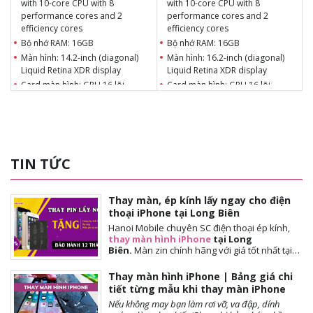
with 10-core CPU with 8
with 10-core CPU with 8
performance cores and 2
performance cores and 2
efficiency cores
efficiency cores
Bộ nhớ RAM: 16GB
Bộ nhớ RAM: 16GB
Màn hình: 14.2-inch (diagonal)
Màn hình: 16.2-inch (diagonal)
Liquid Retina XDR display
Liquid Retina XDR display
Card màn hình: GPU 16 lõi
Card màn hình: GPU 16 lõi
Ổ cứng: 256GB, 512GB SSD
Ổ cứng: 256GB, 512GB SSD
Kích thước: 3.5 pounds (1.6 kg)
Kích thước: 4.7 pounds (2.1 kg)
Camera: Camera FaceTime HD
Camera: Camera FaceTime HD
1080p
1080p
TIN TỨC
Thay màn, ép kính lấy ngay cho điện
thoại iPhone tại Long Biên
Hanoi Mobile chuyên SC điện thoại ép kính,
thay màn hình iPhone
tại Long
Biên.
Màn
zin chính hãng với giá tốt nhất tại
Hà Nội. Thời gian đợi nhanh, lấy ngay sau 10-
15 phút. Chế độ bảo hành tốt nhất tới khách
Thay màn hình iPhone | Bảng giá chi
hàng. Tặng cường lực full màn, tặng ốp lưng,
tiết từng mẫu khi thay màn iPhone
miễn phí vệ sinh máy.
Nếu không may bạn làm rơi vỡ, va đập, dính