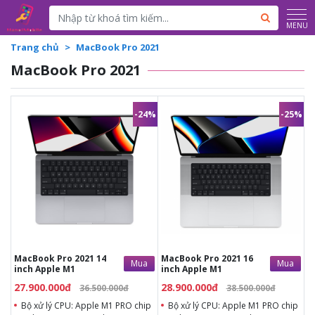
Powered by
Translate
MENU
Trang chủ
MacBook Pro 2021
MacBook Pro 2021
-24%
-25%
27.900.000đ
28.900.000đ
36.500.000đ
38.500.000đ
Bộ xử lý CPU: Apple M1
Bộ xử lý CPU: Apple M1
PRO chip with 10-core CPU
PRO chip with 10-core CPU
with 8 performance cores
with 8 performance cores
and 2 efficiency cores
and 2 efficiency cores
Bộ nhớ RAM: 16GB
Bộ nhớ RAM: 16GB
Màn hình: 14.2-inch
Màn hình: 16.2-inch
(diagonal) Liquid Retina
(diagonal) Liquid Retina
XDR display
XDR display
Card màn hình: GPU 16 lõi
Card màn hình: GPU 16 lõi
Ổ cứng: 256GB, 512GB SSD
Ổ cứng: 256GB, 512GB SSD
MacBook Pro 2021 14
MacBook Pro 2021 16
Mua
Mua
Kích thước: 3.5 pounds (1.6
Kích thước: 4.7 pounds (2.1
inch Apple M1
inch Apple M1
kg)
kg)
Camera: Camera FaceTime
Camera: Camera FaceTime
27.900.000đ
28.900.000đ
36.500.000đ
38.500.000đ
HD 1080p
HD 1080p
Bộ xử lý CPU: Apple M1 PRO chip
Bộ xử lý CPU: Apple M1 PRO chip