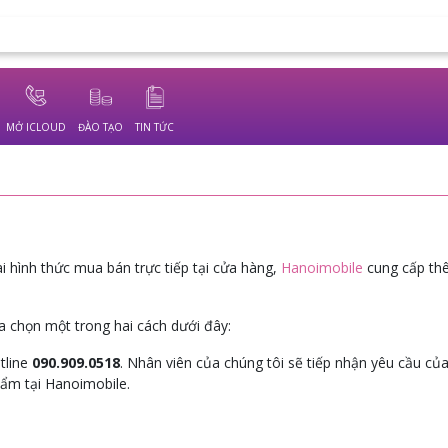
MỞ ICLOUD
ĐÀO TẠO
TIN TỨC
i hình thức mua bán trực tiếp tại cửa hàng,
Hanoimobile
cung cấp th
a chọn một trong hai cách dưới đây:
tline
090.909.0518
. Nhân viên của chúng tôi sẽ tiếp nhận yêu cầu củ
phẩm tại Hanoimobile.