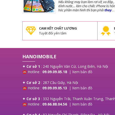
màn iPhone
Nếu không may bạn làm rơi vỡ, va đập,
ốp lưng, miễn phí vệ sinh máy.
dính nước… làm cho chiếc iPhone bị hỏ
hóc phần màn hình thì bạn phải
thay
màn hình iPhone
ngay để đảm bảo
chất lượng cũng như tuổi thọ của máy
được dài lâu. Bài viết dưới đây,
Hanoi
Mobile
sẽ cung cấp đến bạn những lưu
CAM KẾT CHẤT LƯƠNG
trước khi thay màn, các loại màn phổ
Tuyệt đối yên tâm
biến và giá thay màn hình là bao nhiêu?
mời bạn tham khảo!
HANOIMOBILE
✦ Cơ sở 1
: 240 Nguyễn Văn Cừ, Long Biên, Hà Nội
☎ Hotline :
09.09.09.05.18
|
Xem bản đồ
✦ Cơ sở 2
: 287 Cầu Giấy, Hà Nội
☎ Hotline :
09.09.09.05.13
|
Xem bản đồ
✦ Cơ sở 3
: 332 Nguyễn Trãi, Thanh Xuân Trung, Thanh
☎ Hotline :
09.66.88.04.56
|
Xem bản đồ
✦ Cơ sở 4
: 92 Nguyễn Chí Thanh ,Đống Đa , Hà Nội