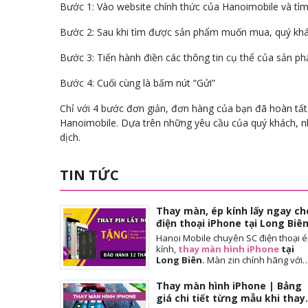
Bước 1: Vào website chính thức của Hanoimobile và tì
Bước 2: Sau khi tìm được sản phẩm muốn mua, quý kh
Bước 3: Tiến hành điền các thông tin cụ thể của sản ph
Bước 4: Cuối cùng là bấm nút “Gửi”
Chỉ với 4 bước đơn giản, đơn hàng của bạn đã hoàn tất 
Hanoimobile. Dựa trên những yêu cầu của quý khách, nhâ
dịch.
TIN TỨC
Thay màn, ép kính lấy ngay ch
điện thoại iPhone tại Long Biê
Hanoi Mobile chuyên SC điện thoại 
kính,
thay màn hình iPhone
tại
Long Biên.
Màn
zin chính hãng với
giá tốt nhất tại Hà Nội. Thời gian
đợi nhanh, lấy ngay sau 10-15 phút.
Thay màn hình iPhone | Bảng
Chế độ bảo hành tốt nhất tới khách
giá chi tiết từng mẫu khi thay
hàng. Tặng cường lực full màn, tặng