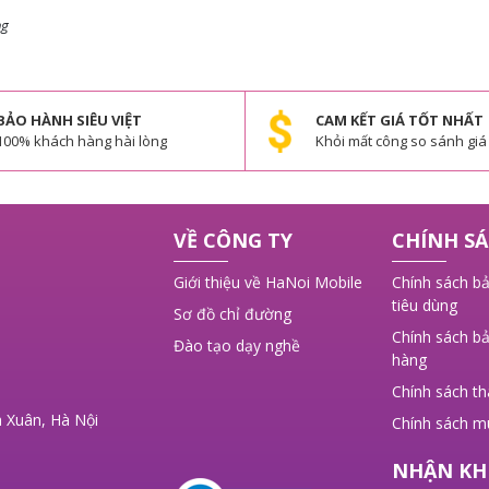
ng
 ý
BẢO HÀNH SIÊU VIỆT
CAM KẾT GIÁ TỐT NHẤT
100% khách hàng hài lòng
Khỏi mất công so sánh giá
,
VỀ CÔNG TY
CHÍNH SÁ
Giới thiệu về HaNoi Mobile
Chính sách bả
tiêu dùng
Sơ đồ chỉ đường
Chính sách bả
Đào tạo dạy nghề
hàng
Chính sách t
 Xuân, Hà Nội
Chính sách m
NHẬN KH