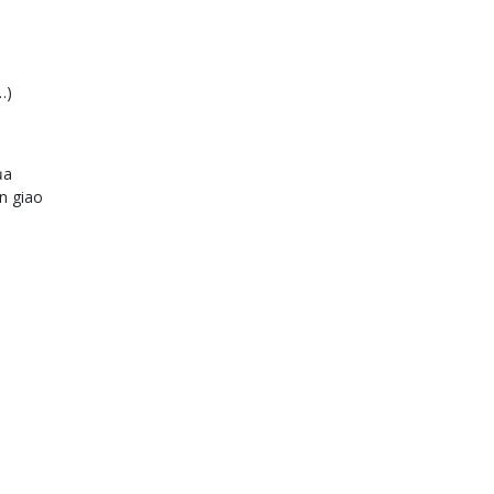
…)
ủa
n giao