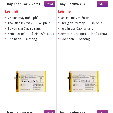
Mua
Mua
Thay Chân Sạc Vivo Y3
Thay Pin Vivo Y37
Liên hệ
Liên hệ
Vệ sinh máy miễn phí
Vệ sinh máy miễn phí
Thời gian lấy máy 30 - 45 phút
Thời gian lấy máy 30 - 45 phút
Tư vấn giải đáp rõ ràng
Tư vấn giải đáp rõ ràng
Xem trực tiếp quá trình sửa chữa
Xem trực tiếp quá trình sửa chữa
Bảo hành 3 - 6 tháng
Bảo hành 3 - 6 tháng
Liên hệ
Liên hệ
Liên hệ
Liên hệ
Vệ sinh máy miễn phí
Vệ sinh máy miễn phí
Thời gian lấy máy 30 - 45
Thời gian lấy máy 30 - 45
phút
phút
Tư vấn giải đáp rõ ràng
Tư vấn giải đáp rõ ràng
Xem trực tiếp quá trình
Xem trực tiếp quá trình
thay/ép mặt kính
thay/ép mặt kính
Tùy ý lựa chọn mặt
Tùy ý lựa chọn mặt
kính thay
kính thay
Bảo hành 12 tháng
Bảo hành 12 tháng
Mua
Mua
Thay Pin Vivo Y35
Thay Pin Vivo Y36i