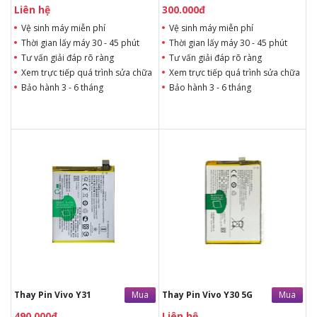
Liên hệ
300.000đ
Vệ sinh máy miễn phí
Vệ sinh máy miễn phí
Thời gian lấy máy 30 - 45 phút
Thời gian lấy máy 30 - 45 phút
Tư vấn giải đáp rõ ràng
Tư vấn giải đáp rõ ràng
Xem trực tiếp quá trình sửa chữa
Xem trực tiếp quá trình sửa chữa
Bảo hành 3 - 6 tháng
Bảo hành 3 - 6 tháng
490.000đ
Liên hệ
Liên hệ
Liên hệ
Vệ sinh máy miễn phí
Vệ sinh máy miễn phí
Thời gian lấy máy 30 - 45
Thời gian lấy máy 30 - 45
phút
phút
Tư vấn giải đáp rõ ràng
Tư vấn giải đáp rõ ràng
Xem trực tiếp quá trình
Xem trực tiếp quá trình
thay/ép mặt kính
thay/ép mặt kính
Tùy ý lựa chọn mặt
Tùy ý lựa chọn mặt
kính thay
kính thay
Bảo hành 12 tháng
Bảo hành 12 tháng
Mua
Mua
Thay Pin Vivo Y31
Thay Pin Vivo Y30 5G
490.000đ
Liên hệ