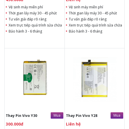
Vệ sinh máy miễn phí
Vệ sinh máy miễn phí
Thời gian lấy máy 30 - 45 phút
Thời gian lấy máy 30 - 45 phút
Tư vấn giải đáp rõ ràng
Tư vấn giải đáp rõ ràng
Xem trực tiếp quá trình sửa chữa
Xem trực tiếp quá trình sửa chữa
Bảo hành 3 - 6 tháng
Bảo hành 3 - 6 tháng
300.000đ
Liên hệ
Liên hệ
Liên hệ
Vệ sinh máy miễn phí
Vệ sinh máy miễn phí
Thời gian lấy máy 30 - 45
Thời gian lấy máy 30 - 45
phút
phút
Tư vấn giải đáp rõ ràng
Tư vấn giải đáp rõ ràng
Xem trực tiếp quá trình
Xem trực tiếp quá trình
thay/ép mặt kính
thay/ép mặt kính
Tùy ý lựa chọn mặt
Tùy ý lựa chọn mặt
kính thay
kính thay
Bảo hành 12 tháng
Bảo hành 12 tháng
Mua
Mua
Thay Pin Vivo Y30
Thay Pin Vivo Y28
300.000đ
Liên hệ