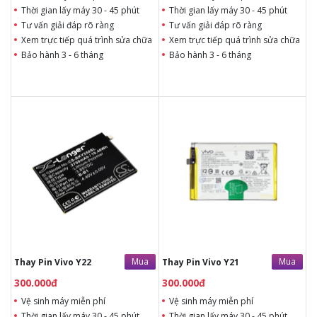
Thời gian lấy máy 30 - 45 phút
Thời gian lấy máy 30 - 45 phút
Tư vấn giải đáp rõ ràng
Tư vấn giải đáp rõ ràng
Xem trực tiếp quá trình sửa chữa
Xem trực tiếp quá trình sửa chữa
Bảo hành 3 - 6 tháng
Bảo hành 3 - 6 tháng
300.000đ
300.000đ
Liên hệ
Liên hệ
Vệ sinh máy miễn phí
Vệ sinh máy miễn phí
Thời gian lấy máy 30 - 45
Thời gian lấy máy 30 - 45
phút
phút
Tư vấn giải đáp rõ ràng
Tư vấn giải đáp rõ ràng
Xem trực tiếp quá trình
Xem trực tiếp quá trình
thay/ép mặt kính
thay/ép mặt kính
Tùy ý lựa chọn mặt
Tùy ý lựa chọn mặt
kính thay
kính thay
Bảo hành 12 tháng
Bảo hành 12 tháng
Mua
Mua
Thay Pin Vivo Y22
Thay Pin Vivo Y21
300.000đ
300.000đ
Vệ sinh máy miễn phí
Vệ sinh máy miễn phí
Thời gian lấy máy 30 - 45 phút
Thời gian lấy máy 30 - 45 phút