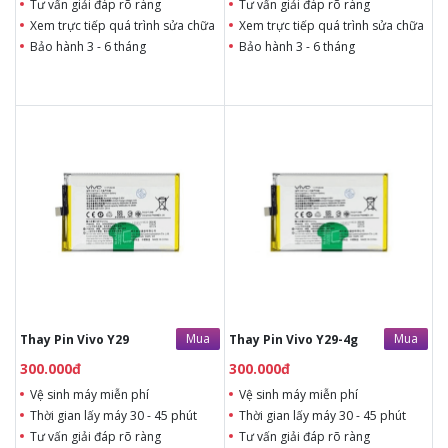
Tư vấn giải đáp rõ ràng
Tư vấn giải đáp rõ ràng
Xem trực tiếp quá trình sửa chữa
Xem trực tiếp quá trình sửa chữa
Bảo hành 3 - 6 tháng
Bảo hành 3 - 6 tháng
300.000đ
300.000đ
Liên hệ
Liên hệ
Vệ sinh máy miễn phí
Vệ sinh máy miễn phí
Thời gian lấy máy 30 - 45
Thời gian lấy máy 30 - 45
phút
phút
Tư vấn giải đáp rõ ràng
Tư vấn giải đáp rõ ràng
Xem trực tiếp quá trình
Xem trực tiếp quá trình
thay/ép mặt kính
thay/ép mặt kính
Tùy ý lựa chọn mặt
Tùy ý lựa chọn mặt
kính thay
kính thay
Bảo hành 12 tháng
Bảo hành 12 tháng
Mua
Mua
Thay Pin Vivo Y29
Thay Pin Vivo Y29-4g
300.000đ
300.000đ
Vệ sinh máy miễn phí
Vệ sinh máy miễn phí
Thời gian lấy máy 30 - 45 phút
Thời gian lấy máy 30 - 45 phút
Tư vấn giải đáp rõ ràng
Tư vấn giải đáp rõ ràng