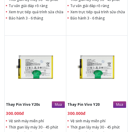
Tư vấn giải đáp rõ ràng
Tư vấn giải đáp rõ ràng
Xem trực tiếp quá trình sửa chữa
Xem trực tiếp quá trình sửa chữa
Bảo hành 3 - 6 tháng
Bảo hành 3 - 6 tháng
300.000đ
300.000đ
Liên hệ
Liên hệ
Vệ sinh máy miễn phí
Vệ sinh máy miễn phí
Thời gian lấy máy 30 - 45
Thời gian lấy máy 30 - 45
phút
phút
Tư vấn giải đáp rõ ràng
Tư vấn giải đáp rõ ràng
Xem trực tiếp quá trình
Xem trực tiếp quá trình
thay/ép mặt kính
thay/ép mặt kính
Tùy ý lựa chọn mặt
Tùy ý lựa chọn mặt
kính thay
kính thay
Bảo hành 12 tháng
Bảo hành 12 tháng
Mua
Mua
Thay Pin Vivo Y20s
Thay Pin Vivo Y20
300.000đ
300.000đ
Vệ sinh máy miễn phí
Vệ sinh máy miễn phí
Thời gian lấy máy 30 - 45 phút
Thời gian lấy máy 30 - 45 phút