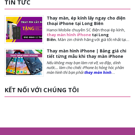
TIN TỨC
Thay màn, ép kính lấy ngay cho điện
thoại iPhone tại Long Biên
Hanoi Mobile chuyên SC điện thoại ép kính,
thay màn hình iPhone
tại Long
Biên.
Màn
zin chính hãng với giá tốt nhất tại
Hà Nội. Thời gian đợi nhanh, lấy ngay sau 10-
15 phút. Chế độ bảo hành tốt nhất tới khách
Thay màn hình iPhone | Bảng giá chi
hàng. Tặng cường lực full màn, tặng ốp lưng,
tiết từng mẫu khi thay màn iPhone
miễn phí vệ sinh máy.
Nếu không may bạn làm rơi vỡ, va đập, dính
nước… làm cho chiếc iPhone bị hỏng hóc phần
màn hình thì bạn phải
thay màn hình
iPhone
ngay để đảm bảo chất lượng cũng như
tuổi thọ của máy được dài lâu. Bài viết dưới
đây,
Hanoi Mobile
sẽ cung cấp đến bạn những
KẾT NỐI VỚI CHÚNG TÔI
lưu ý trước khi thay màn, các loại màn phổ biến và
giá thay màn hình là bao nhiêu?, mời bạn tham
khảo!