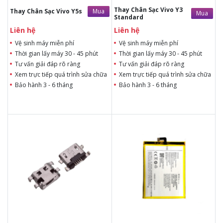
Thay Chân Sạc Vivo Y3
Mua
Thay Chân Sạc Vivo Y5s
Mua
Standard
Liên hệ
Liên hệ
Vệ sinh máy miễn phí
Vệ sinh máy miễn phí
Thời gian lấy máy 30 - 45 phút
Thời gian lấy máy 30 - 45 phút
Tư vấn giải đáp rõ ràng
Tư vấn giải đáp rõ ràng
Xem trực tiếp quá trình sửa chữa
Xem trực tiếp quá trình sửa chữa
Bảo hành 3 - 6 tháng
Bảo hành 3 - 6 tháng
Liên hệ
Liên hệ
Liên hệ
Liên hệ
Vệ sinh máy miễn phí
Vệ sinh máy miễn phí
Thời gian lấy máy 30 - 45
Thời gian lấy máy 30 - 45
phút
phút
Tư vấn giải đáp rõ ràng
Tư vấn giải đáp rõ ràng
Xem trực tiếp quá trình
Xem trực tiếp quá trình
thay/ép mặt kính
thay/ép mặt kính
Tùy ý lựa chọn mặt
Tùy ý lựa chọn mặt
kính thay
kính thay
Bảo hành 12 tháng
Bảo hành 12 tháng