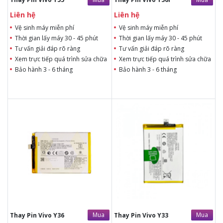
Liên hệ
Liên hệ
Vệ sinh máy miễn phí
Vệ sinh máy miễn phí
Thời gian lấy máy 30 - 45 phút
Thời gian lấy máy 30 - 45 phút
Tư vấn giải đáp rõ ràng
Tư vấn giải đáp rõ ràng
Xem trực tiếp quá trình sửa chữa
Xem trực tiếp quá trình sửa chữa
Bảo hành 3 - 6 tháng
Bảo hành 3 - 6 tháng
Liên hệ
300.000đ
Liên hệ
Liên hệ
Vệ sinh máy miễn phí
Vệ sinh máy miễn phí
Thời gian lấy máy 30 - 45
Thời gian lấy máy 30 - 45
phút
phút
Tư vấn giải đáp rõ ràng
Tư vấn giải đáp rõ ràng
Xem trực tiếp quá trình
Xem trực tiếp quá trình
thay/ép mặt kính
thay/ép mặt kính
Tùy ý lựa chọn mặt
Tùy ý lựa chọn mặt
kính thay
kính thay
Bảo hành 12 tháng
Bảo hành 12 tháng
Mua
Mua
Thay Pin Vivo Y36
Thay Pin Vivo Y33