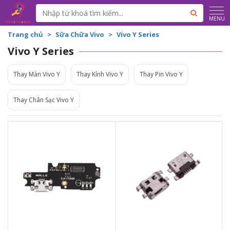
Powered by
Translate
MENU
Trang chủ
Sữa Chữa Vivo
Vivo Y Series
Vivo Y Series
Thay Màn Vivo Y
Thay Kính Vivo Y
Thay Pin Vivo Y
Thay Chân Sạc Vivo Y
Liên hệ
Liên hệ
Liên hệ
Liên hệ
Vệ sinh máy miễn phí
Vệ sinh máy miễn phí
Thời gian lấy máy 30 - 45
Thời gian lấy máy 30 - 45
phút
phút
Tư vấn giải đáp rõ ràng
Tư vấn giải đáp rõ ràng
Xem trực tiếp quá trình
Xem trực tiếp quá trình
thay/ép mặt kính
thay/ép mặt kính
Tùy ý lựa chọn mặt
Tùy ý lựa chọn mặt
kính thay
kính thay
Bảo hành 12 tháng
Bảo hành 12 tháng