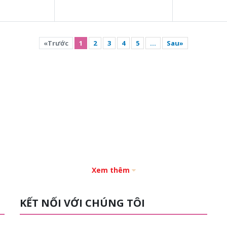
«Trước
1
2
3
4
5
...
Sau»
Xem thêm
KẾT NỐI VỚI CHÚNG TÔI