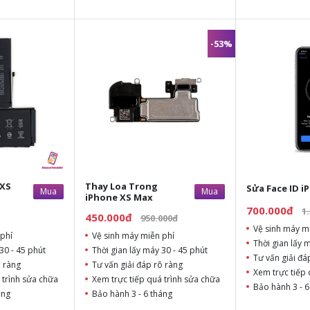
-53%
 XS
Thay Loa Trong
Sửa Face ID i
Mua
Mua
iPhone XS Max
700.000đ
1
450.000đ
950.000đ
Vệ sinh máy m
phí
Vệ sinh máy miễn phí
Thời gian lấy 
30 - 45 phút
Thời gian lấy máy 30 - 45 phút
Tư vấn giải đá
õ ràng
Tư vấn giải đáp rõ ràng
Xem trực tiếp 
 trình sửa chữa
Xem trực tiếp quá trình sửa chữa
Bảo hành 3 - 6
áng
Bảo hành 3 - 6 tháng