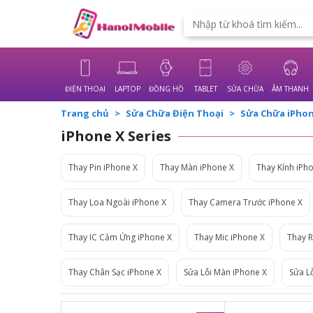
Powered by
Translate
ĐIỆN THOẠI
LAPTOP
ĐỒNG HỒ
TABLET
SỬA CHỮA
ÂM THANH
Trang chủ
Sửa Chữa Điện Thoại
Sửa Chữa iPho
iPhone X Series
Thay Pin iPhone X
Thay Màn iPhone X
Thay Kính iPh
Thay Loa Ngoài iPhone X
Thay Camera Trước iPhone X
Thay IC Cảm Ứng iPhone X
Thay Mic iPhone X
Thay R
Thay Chân Sạc iPhone X
Sửa Lỗi Màn iPhone X
Sửa Lỗ