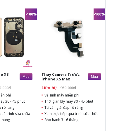
-100%
-100%
ne XS
Thay Camera Trước
Mua
Mua
iPhone XS Max
Liên hệ
0.000đ
950.000đ
iễn phí
Vệ sinh máy miễn phí
máy 30 - 45 phút
Thời gian lấy máy 30 - 45 phút
p rõ ràng
Tư vấn giải đáp rõ ràng
quá trình sửa chữa
Xem trực tiếp quá trình sửa chữa
 tháng
Bảo hành 3 - 6 tháng