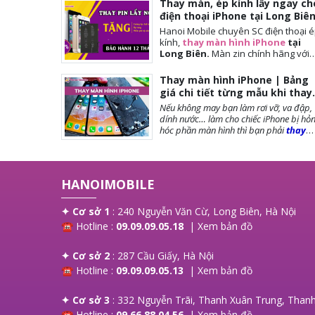
Thay màn, ép kính lấy ngay ch
điện thoại iPhone tại Long Biê
Hanoi Mobile chuyên SC điện thoại 
kính,
thay màn hình iPhone
tại
Long Biên.
Màn
zin chính hãng với
giá tốt nhất tại Hà Nội. Thời gian
đợi nhanh, lấy ngay sau 10-15 phút.
Thay màn hình iPhone | Bảng
Chế độ bảo hành tốt nhất tới khách
giá chi tiết từng mẫu khi thay
hàng. Tặng cường lực full màn, tặng
màn iPhone
Nếu không may bạn làm rơi vỡ, va đập,
ốp lưng, miễn phí vệ sinh máy.
dính nước… làm cho chiếc iPhone bị hỏ
hóc phần màn hình thì bạn phải
thay
màn hình iPhone
ngay để đảm bảo
chất lượng cũng như tuổi thọ của máy
được dài lâu. Bài viết dưới đây,
Hanoi
Mobile
sẽ cung cấp đến bạn những lưu
HANOIMOBILE
trước khi thay màn, các loại màn phổ
biến và giá thay màn hình là bao nhiêu?
mời bạn tham khảo!
✦ Cơ sở 1
: 240 Nguyễn Văn Cừ, Long Biên, Hà Nội
☎ Hotline :
09.09.09.05.18
|
Xem bản đồ
✦ Cơ sở 2
: 287 Cầu Giấy, Hà Nội
☎ Hotline :
09.09.09.05.13
|
Xem bản đồ
✦ Cơ sở 3
: 332 Nguyễn Trãi, Thanh Xuân Trung, Thanh
☎ Hotline :
09.66.88.04.56
|
Xem bản đồ