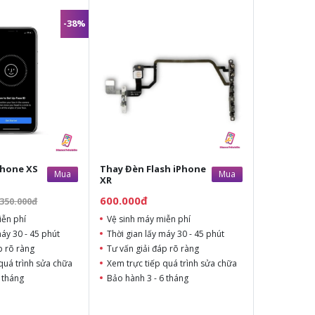
-38%
Phone XS
Thay Đèn Flash iPhone
Mua
Mua
XR
600.000đ
.350.000đ
iễn phí
Vệ sinh máy miễn phí
máy 30 - 45 phút
Thời gian lấy máy 30 - 45 phút
p rõ ràng
Tư vấn giải đáp rõ ràng
quá trình sửa chữa
Xem trực tiếp quá trình sửa chữa
 tháng
Bảo hành 3 - 6 tháng