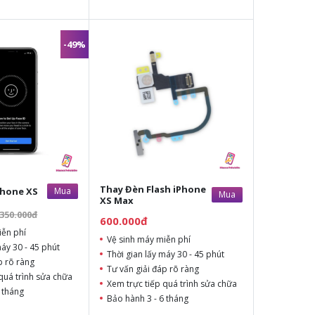
-49%
Thay Đèn Flash iPhone
Phone XS
Mua
Mua
XS Max
.350.000đ
600.000đ
iễn phí
Vệ sinh máy miễn phí
máy 30 - 45 phút
Thời gian lấy máy 30 - 45 phút
p rõ ràng
Tư vấn giải đáp rõ ràng
quá trình sửa chữa
Xem trực tiếp quá trình sửa chữa
 tháng
Bảo hành 3 - 6 tháng