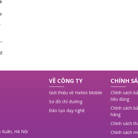
o
n
ép
ng
 ý
VỀ CÔNG TY
CHÍNH SÁ
,
Giới thiệu về HaNoi Mobile
Chính sách bả
tiêu dùng
Sơ đồ chỉ đường
Chính sách bả
Đào tạo dạy nghề
hàng
Chính sách t
 Xuân, Hà Nội
Chính sách m