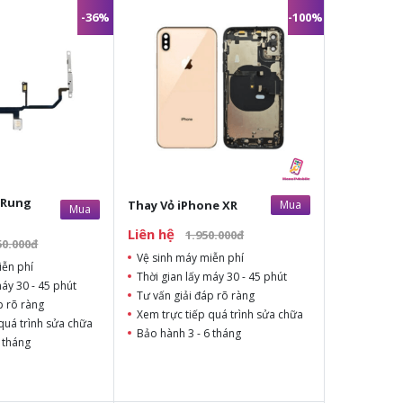
-36%
-100%
 Rung
Thay Vỏ iPhone XR
Mua
Mua
Liên hệ
1.950.000đ
50.000đ
Vệ sinh máy miễn phí
iễn phí
Thời gian lấy máy 30 - 45 phút
máy 30 - 45 phút
Tư vấn giải đáp rõ ràng
p rõ ràng
Xem trực tiếp quá trình sửa chữa
quá trình sửa chữa
Bảo hành 3 - 6 tháng
 tháng