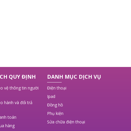
CH QUY ĐỊNH
DANH MỤC DỊCH VỤ
o vệ thông tin người
Điện thoại
Ipad
o hành và đổi trả
Đồng hồ
Phụ kiện
hanh toán
Sửa chữa điện thoại
ua hàng