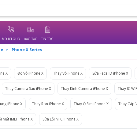
MỞ ICLOUD
ĐÀO TẠO
TIN TỨC
ne
iPhone X Series
one X
Độ Vỏ iPhone X
Thay Vỏ iPhone X
Sửa Face ID iPhone X
Thay Camera Sau iPhone X
Thay Kính Camera iPhone X
Thay IC WiF
ung iPhone X
Thay Ron iPhone X
Thay Ổ Sim iPhone X
Thay Cáp 
i Mất IMEI iPhone X
Sửa Lỗi NFC iPhone X