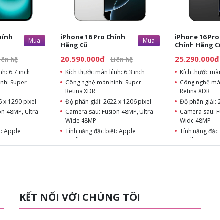
hính
iPhone 16 Pro Chính
iPhone 16 Pr
Mua
Mua
Hãng Cũ
Chính Hãng C
20.590.000đ
25.290.000đ
iên hệ
Liên hệ
h: 6.7 inch
Kích thước màn hình: 6.3 inch
Kích thước màn
nh: Super
Công nghệ màn hình: Super
Công nghệ màn
Retina XDR
Retina XDR
6 x 1290 pixel
Độ phân giải: 2622 x 1206 pixel
Độ phân giải: 
on 48MP, Ultra
Camera sau: Fusion 48MP, Ultra
Camera sau: F
Wide 48MP
Wide 48MP
t: Apple
Tính năng đặc biệt: Apple
Tính năng đặc 
Intelligence
Intelligence
ic
Chipset: A18 Pro
Chipset: A18 
B, 256GB,
Dung lượng: 128GB, 256GB,
Dung lượng: 2
512GB, 1TB
KẾT NỐI VỚI CHÚNG TÔI