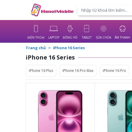
Powered by
Translate
ĐIỆN THOẠI
LAPTOP
ĐỒNG HỒ
TABLET
SỬA CHỮA
ÂM THANH
Trang chủ
iPhone 16 Series
iPhone 16 Series
iPhone 16 Plus
iPhone 16 Pro Max
iPhone 16 Pro