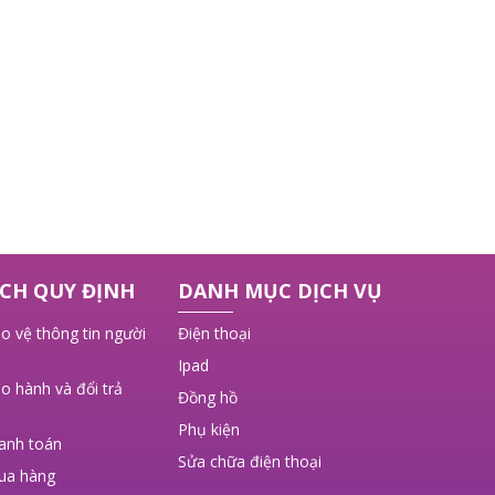
CH QUY ĐỊNH
DANH MỤC DỊCH VỤ
o vệ thông tin người
Điện thoại
Ipad
o hành và đổi trả
Đồng hồ
Phụ kiện
hanh toán
Sửa chữa điện thoại
ua hàng