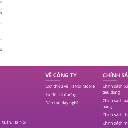
o
n
ép
ng
 ý
VỀ CÔNG TY
CHÍNH SÁ
,
Giới thiệu về HaNoi Mobile
Chính sách bả
tiêu dùng
Sơ đồ chỉ đường
Chính sách bả
Đào tạo dạy nghề
hàng
Chính sách t
 Xuân, Hà Nội
Chính sách m