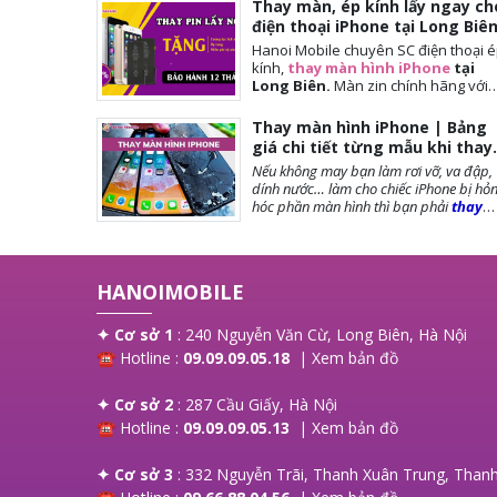
Thay màn, ép kính lấy ngay ch
điện thoại iPhone tại Long Biê
Hanoi Mobile chuyên SC điện thoại 
kính,
thay màn hình iPhone
tại
Long Biên.
Màn
zin chính hãng với
giá tốt nhất tại Hà Nội. Thời gian
đợi nhanh, lấy ngay sau 10-15 phút.
Thay màn hình iPhone | Bảng
Chế độ bảo hành tốt nhất tới khách
giá chi tiết từng mẫu khi thay
hàng. Tặng cường lực full màn, tặng
màn iPhone
Nếu không may bạn làm rơi vỡ, va đập,
ốp lưng, miễn phí vệ sinh máy.
dính nước… làm cho chiếc iPhone bị hỏ
hóc phần màn hình thì bạn phải
thay
màn hình iPhone
ngay để đảm bảo
chất lượng cũng như tuổi thọ của máy
được dài lâu. Bài viết dưới đây,
Hanoi
Mobile
sẽ cung cấp đến bạn những lưu
HANOIMOBILE
trước khi thay màn, các loại màn phổ
biến và giá thay màn hình là bao nhiêu?
mời bạn tham khảo!
✦ Cơ sở 1
: 240 Nguyễn Văn Cừ, Long Biên, Hà Nội
☎ Hotline :
09.09.09.05.18
|
Xem bản đồ
✦ Cơ sở 2
: 287 Cầu Giấy, Hà Nội
☎ Hotline :
09.09.09.05.13
|
Xem bản đồ
✦ Cơ sở 3
: 332 Nguyễn Trãi, Thanh Xuân Trung, Thanh