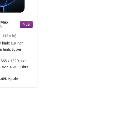
o Max
Mua
ũ
Liên hệ
 hình: 6.9 inch
 hình: Super
2868 x 1320 pixel
usion 48MP, Ultra
biệt: Apple
Pro
56GB, 512GB, 1TB