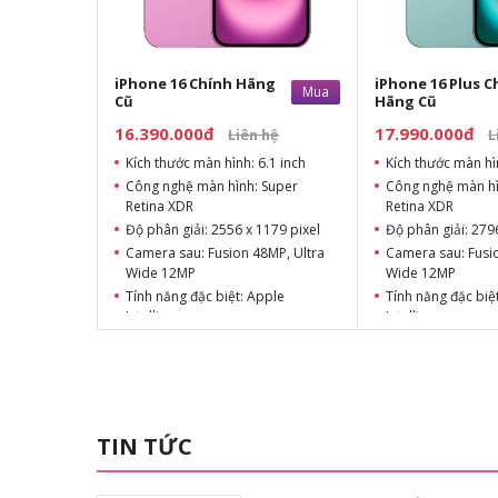
iPhone 16 Chính Hãng
iPhone 16 Plus C
Mua
Cũ
Hãng Cũ
16.390.000đ
17.990.000đ
Liên hệ
L
Kích thước màn hình: 6.1 inch
Kích thước màn hìn
Công nghệ màn hình: Super
Công nghệ màn hì
Retina XDR
Retina XDR
Độ phân giải: 2556 x 1179 pixel
Độ phân giải: 279
Camera sau: Fusion 48MP, Ultra
Camera sau: Fusi
Wide 12MP
Wide 12MP
Tính năng đặc biệt: Apple
Tính năng đặc biệ
Intelligence
Intelligence
Chipset: A18 Bionic
Chipset: A18 Bion
Dung lượng: 128GB, 256GB,
Dung lượng: 128G
512GB
512GB
TIN TỨC