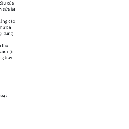
 cầu của
 sửa lại
uảng cáo
thứ ba
ội dung
n thủ
các nội
ng truy
hoạt