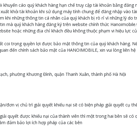
ôi khuyến cáo quý khách hàng hạn chế truy cập tài khoản bằng đăng 
xuất khỏi tài khoản khi sử dụng máy tính chung để đăng nhập vào tà
m khi những thông tin cá nhân của quý khách bị rò rỉ vì những lý do t
tin mà quý khách hàng đăng ký trên website chính thức Hanoimobile
ebsite hoặc những địa chỉ khách đều không thuộc phạm vi hiệu lực củ
ất coi trọng quyền lợi được bảo mật thông tin của quý khách hàng. N
quan đến chính sách bảo mật của HANOIMOBILE, xin vui lòng liên hệ 
Trạch, phường Khương Đình, quận Thanh Xuân, thành phố Hà Nội
/đơn vị chủ trì giải quyết khiếu nại sẽ có biện pháp giải quyết cụ thể
ải quyết được khiếu nại của thành viên thì một trong hai bên sẽ có 
ằm đảm bảo lợi ích hợp pháp của các bên