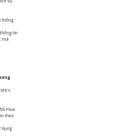
dịch vụ
ộ thông
thông tin
ật mà
hương
site's
 đổi mua
ện theo
ử dụng