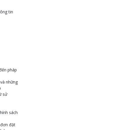
ông tin
 đến pháp
k và những
b
ữ sử
Chính sách
, đơn đặt