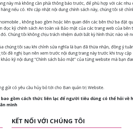
trang này mà không cần phải thông báo trước, để phù hợp với các nhu
àng nếu có. Khi cập nhật nội dung chính sách này, chúng tôi sẽ chỉnh
anoimobile , không bao gồm hoặc liên quan đến các bên thứ ba đặt q
bạn đọc kỹ chính sách An toàn và Bảo mật của các trang web của bên 
 đó. Chúng tôi không chịu trách nhiệm dưới bất kỳ hình thức nào về n
ủa chúng tôi sau khi chỉnh sửa nghĩa là bạn đã thừa nhận, đồng ý tuâ
tôi đề nghị bạn nên xem trước nội dung trang này trước khi truy cập 
 khảo kỹ nội dung “Chính sách bảo mật” của từng website mà bạn đa
g gửi có yêu cầu hủy bỏ tới cho Ban quản trị Website.
n, bao gồm cách thức liên lạc để người tiêu dùng có thể hỏi về 
hân mình
KẾT NỐI VỚI CHÚNG TÔI