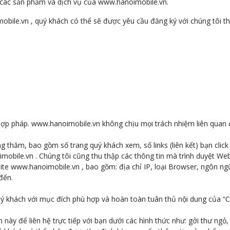
 các sản phẩm và dịch vụ của www.hanoimobile.vn.
obile.vn , quý khách có thể sẽ được yêu cầu đăng ký với chúng tôi th
 hợp pháp. www.hanoimobile.vn không chịu mọi trách nhiệm liên quan
ng thăm, bao gồm số trang quý khách xem, số links (liên kết) bạn clic
imobile.vn . Chúng tôi cũng thu thập các thông tin mà trình duyệt We
ite www.hanoimobile.vn , bao gồm: địa chỉ IP, loại Browser, ngôn ng
đến.
uý khách với mục đích phù hợp và hoàn toàn tuân thủ nội dung của “
n này để liên hệ trực tiếp với bạn dưới các hình thức như: gởi thư ngỏ