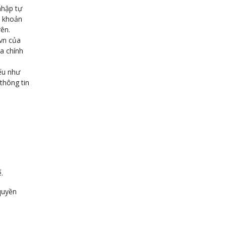
nhập tự
i khoản
rên.
.vn của
a chính
ếu như
thông tin
.
quyền