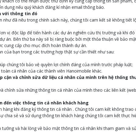
uý khách có thể nhận được thư định kỳ cung cấp thông tin sản phẩm, 
uyển dụng nếu quý khách đăng kí nhận email thông báo.
 với thông tin đó
n như đã nêu trong chính sách này, chúng tôi cam kết sẽ không tiết l
ơn vị độc lập để tiến hành các dự án nghiên cứu thị trường và khi đó 
dự án. Bên thứ ba này sẽ bị ràng buộc bởi một thỏa thuận về bảo m
ợc cung cấp cho mục đích hoàn thành dự án.
hân của bạn trong các trường hợp thật sự cần thiết như sau:
giúp chúng tôi bảo vệ quyền lợi chính đáng của mình trước pháp luật;
n toàn cá nhân của các thành viên Hanoimobile khác.
ếp cận và chỉnh sửa dữ liệu cá nhân của mình trên hệ thống t
và chỉnh sửa những thông tin cá nhân của mình theo các liên kết (web
uan đến việc thông tin cá nhân khách hàng
 hàng khi đăng ký thông tin cá nhân . Chúng tôi cam kết không trao
ự chia sẻ và sử dụng thông tin khách hàng chúng tôi cam kết thực hi
n tưởng và hài lòng về bảo mật thông tin cá nhân khi tham giam và s