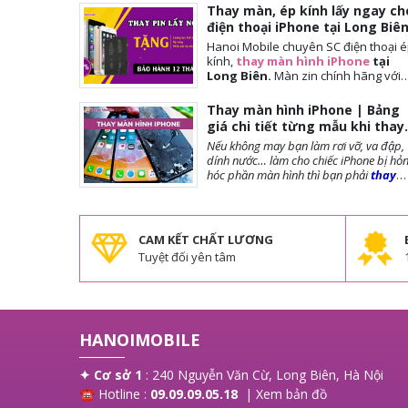
Thay màn, ép kính lấy ngay ch
điện thoại iPhone tại Long Biê
Hanoi Mobile chuyên SC điện thoại 
kính,
thay màn hình iPhone
tại
Long Biên.
Màn
zin chính hãng với
giá tốt nhất tại Hà Nội. Thời gian
đợi nhanh, lấy ngay sau 10-15 phút.
Thay màn hình iPhone | Bảng
Chế độ bảo hành tốt nhất tới khách
giá chi tiết từng mẫu khi thay
hàng. Tặng cường lực full màn, tặng
màn iPhone
Nếu không may bạn làm rơi vỡ, va đập,
ốp lưng, miễn phí vệ sinh máy.
dính nước… làm cho chiếc iPhone bị hỏ
hóc phần màn hình thì bạn phải
thay
màn hình iPhone
ngay để đảm bảo
chất lượng cũng như tuổi thọ của máy
được dài lâu. Bài viết dưới đây,
Hanoi
Mobile
sẽ cung cấp đến bạn những lưu
CAM KẾT CHẤT LƯƠNG
trước khi thay màn, các loại màn phổ
Tuyệt đối yên tâm
biến và giá thay màn hình là bao nhiêu?
mời bạn tham khảo!
HANOIMOBILE
✦ Cơ sở 1
: 240 Nguyễn Văn Cừ, Long Biên, Hà Nội
☎ Hotline :
09.09.09.05.18
|
Xem bản đồ