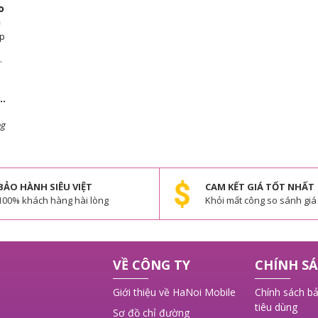
o
n
ép
ng
 ý
BẢO HÀNH SIÊU VIỆT
CAM KẾT GIÁ TỐT NHẤT
100% khách hàng hài lòng
Khỏi mất công so sánh giá
,
VỀ CÔNG TY
CHÍNH SÁ
Giới thiệu về HaNoi Mobile
Chính sách bả
tiêu dùng
Sơ đồ chỉ đường