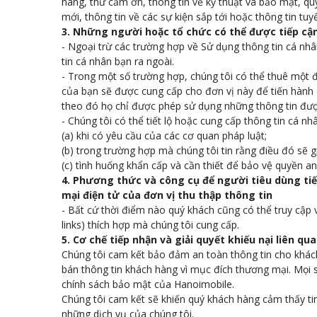
hàng, thư cảm ơn, thông tin về kỹ thuật và bảo mật, q
mới, thông tin về các sự kiện sắp tới hoặc thông tin t
3. Những người hoặc tổ chức có thể được tiếp cận
- Ngoại trừ các trường hợp về Sử dụng thông tin cá nhâ
tin cá nhân bạn ra ngoài.
- Trong một số trường hợp, chúng tôi có thể thuê một đ
của bạn sẽ được cung cấp cho đơn vị này để tiến hành 
theo đó họ chỉ được phép sử dụng những thông tin đư
- Chúng tôi có thể tiết lộ hoặc cung cấp thông tin cá n
(a) khi có yêu cầu của các cơ quan pháp luật;
(b) trong trường hợp mà chúng tôi tin rằng điều đó sẽ 
(c) tình huống khẩn cấp và cần thiết để bảo vệ quyền a
4. Phương thức và công cụ để người tiêu dùng ti
mại điện tử của đơn vị thu thập thông tin
- Bất cứ thời điểm nào quý khách cũng có thể truy cập 
links) thích hợp mà chúng tôi cung cấp.
5. Cơ chế tiếp nhận và giải quyết khiếu nại liên q
Chúng tôi cam kết bảo đảm an toàn thông tin cho khách
bán thông tin khách hàng vì mục đích thương mại. Mọi s
chính sách bảo mật của Hanoimobile.
Chúng tôi cam kết sẽ khiến quý khách hàng cảm thấy ti
những dịch vụ của chúng tôi.