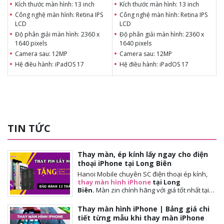
Kích thước màn hình: 13 inch
Kích thước màn hình: 13 inch
Công nghệ màn hình: Retina IPS
Công nghệ màn hình: Retina IPS
LCD
LCD
Độ phân giải màn hình: 2360 x
Độ phân giải màn hình: 2360 x
1640 pixels
1640 pixels
Camera sau: 12MP
Camera sau: 12MP
Hệ điều hành: iPadOS 17
Hệ điều hành: iPadOS 17
Chipset: Apple M2 8 Nhân
Chipset: Apple M2 8 Nhân
Dung lượng RAM: 8GB, 16GB
Dung lượng RAM: 8GB, 16GB
TIN TỨC
Thay màn, ép kính lấy ngay cho điện
thoại iPhone tại Long Biên
Hanoi Mobile chuyên SC điện thoại ép kính,
thay màn hình iPhone
tại Long
Biên.
Màn
zin chính hãng với giá tốt nhất tại
Hà Nội. Thời gian đợi nhanh, lấy ngay sau 10-
15 phút. Chế độ bảo hành tốt nhất tới khách
Thay màn hình iPhone | Bảng giá chi
hàng. Tặng cường lực full màn, tặng ốp lưng,
tiết từng mẫu khi thay màn iPhone
miễn phí vệ sinh máy.