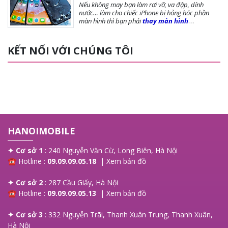
Nếu không may bạn làm rơi vỡ, va đập, dính
nước… làm cho chiếc iPhone bị hỏng hóc phần
màn hình thì bạn phải
thay màn hình
iPhone
ngay để đảm bảo chất lượng cũng như
tuổi thọ của máy được dài lâu. Bài viết dưới
đây,
Hanoi Mobile
sẽ cung cấp đến bạn những
KẾT NỐI VỚI CHÚNG TÔI
lưu ý trước khi thay màn, các loại màn phổ biến và
giá thay màn hình là bao nhiêu?, mời bạn tham
khảo!
HANOIMOBILE
✦ Cơ sở 1
: 240 Nguyễn Văn Cừ, Long Biên, Hà Nội
☎ Hotline :
09.09.09.05.18
|
Xem bản đồ
✦ Cơ sở 2
: 287 Cầu Giấy, Hà Nội
☎ Hotline :
09.09.09.05.13
|
Xem bản đồ
✦ Cơ sở 3
: 332 Nguyễn Trãi, Thanh Xuân Trung, Thanh Xuân,
Hà Nội