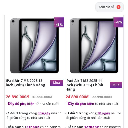
Không chỉ mạnh hơn, chip M3 còn tối ưu khả năng tiết kiệm
Xem tất cả
điện năng, giúp máy hoạt động mát mẻ, êm ái và duy trì hiệu
suất ổn định trong thời gian dài. Với iPad Air 6, bạn có thể làm
-
việc chuyên nghiệp mà không cần đến laptop truyền thống.
--8%
-41%
26.890.000đ
24.890.000đ
18.990.000đ
22.990.000đ
-
Đ
ầy đủ phụ kiện
từ nhà sản
-
Đ
ầy đủ phụ kiện
từ nhà sản
xuất.
xuất.
-
1 đổi 1 trong vòng
30 ngày
nếu
-
1 đổi 1 trong vòng
30 ngày
nếu
có lỗi phần cứng từ nhà sản xuất
có lỗi phần cứng từ nhà sản xuất
-
Bảo hành
12 tháng
chính hãng
-
Bảo hành
12 tháng
chính hãng
tại trung bảo hành Chính hãng
tại trung bảo hành Chính hãng
iPad Air 7 M3 2025 13
iPad Air 7 M3 2025 11
Mua
Mua
inch (Wifi) Chính Hãng
inch (Wifi + 5G) Chính
Hãng
26.890.000đ
24.890.000đ
18.990.000đ
22.990.000đ
-
Đ
ầy đủ phụ kiện
từ nhà sản xuất.
-
Đ
ầy đủ phụ kiện
từ nhà sản xuất.
-
1 đổi 1 trong vòng
30 ngày
nếu có
-
1 đổi 1 trong vòng
30 ngày
nếu có
lỗi phần cứng từ nhà sản xuất
lỗi phần cứng từ nhà sản xuất
-
Bảo hành
12 tháng
chính hãng tại
-
Bảo hành
12 tháng
chính hãng tại