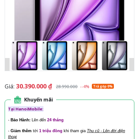
30.390.000
₫
Giá:
28.990.000
--4%
Trả góp 0%
Khuyến mãi
Tại HanoiMobile:
-
Bảo Hành:
Lên đến
24 tháng
-
Giảm thêm
tới
1 triệu đồng
khi tham gia
Thu cũ - Lên đời điện
thoại