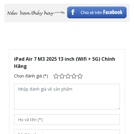
iPad Air 7 M3 2025 13 inch (Wifi + 5G) Chính
Thiết Kế Siêu Mỏng và Nhẹ Nhàng
Hãng
Chọn đánh giá (*)
Apple luôn biết cách làm người dùng “wow” với thiết kế, và iPad
Air 6 M3 2025 không phải ngoại lệ. Với độ mỏng chỉ 6.1mm,
khung viền nhôm nguyên khối tinh tế và trọng lượng nhẹ chưa
tới 500g, thiết bị này mang đến cảm giác cầm nắm cực kỳ thoải
mái, dễ dàng bỏ vào balo hoặc túi xách, đồng hành cùng bạn
đến bất cứ đâu.
Dù sở hữu kích thước màn hình lớn 13 inch, chiếc iPad này
vẫn giữ được sự gọn gàng và hiện đại. Đặc biệt, thiết kế tối giản
và màu sắc trẻ trung khiến nó phù hợp với nhiều đối tượng sử