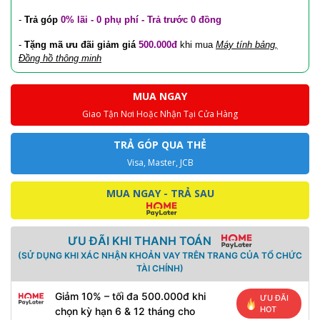
-
Trả góp
0% lãi - 0 phụ phí - Trả trước 0 đồng
-
Tặng mã ưu đãi
giảm giá
500.000đ
khi mua
Máy tính bảng,
Đồng hồ thông minh
MUA NGAY
Giao Tận Nơi Hoặc Nhận Tại Cửa Hàng
TRẢ GÓP QUA THẺ
Visa, Master, JCB
MUA NGAY - TRẢ SAU
ƯU ĐÃI KHI THANH TOÁN
(SỬ DỤNG KHI XÁC NHẬN KHOẢN VAY TRÊN TRANG CỦA TỔ CHỨC
TÀI CHÍNH)
Giảm 10% – tối đa 500.000đ khi
ƯU ĐÃI
HOT
chọn kỳ hạn 6 & 12 tháng cho