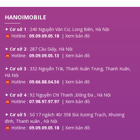
HANOIMOBILE
✦ Cơ sở 1
: 240 Nguyễn Văn Cừ, Long Biên, Hà Nội
☎ Hotline :
09.09.09.05.18
|
Xem bản đồ
✦ Cơ sở 2
: 287 Cầu Giấy, Hà Nội
☎ Hotline :
09.09.09.05.13
|
Xem bản đồ
✦ Cơ sở 3
: 332 Nguyễn Trãi, Thanh Xuân Trung, Thanh Xuân,
Kết Nối Mạnh Mẽ
Hà Nội
☎ Hotline :
09.66.88.04.56
|
Xem bản đồ
Với chuẩn Wi-Fi 6E và kết nối 5G tích hợp, iPad Air 6 đảm bảo
tốc độ mạng luôn ổn định, nhanh chóng và an toàn – dù bạn
✦ Cơ sở 4
: 92 Nguyễn Chí Thanh ,Đống Đa , Hà Nội
đang ở văn phòng, quán cà phê hay trên đường đi công tác.
☎ Hotline :
07.98.97.97.97
|
Xem bản đồ
Không còn lo lắng về tình trạng giật lag khi họp video, học trực
tuyến hay làm việc trên nền tảng cloud.
✦ Cơ sở 5
: Số 17 ngách 40/ 358 Bùi Xương Trạch, Khương
đình, Thanh xuân , Hà Nội
Bên cạnh đó, cổng Thunderbolt 3 cho phép người dùng dễ dàng
☎ Hotline :
09.09.09.05.18
|
Xem bản đồ
kết nối với các phụ kiện cao cấp như màn hình 4K, ổ cứng
SSD, bàn phím, máy ảnh – biến iPad trở thành một trạm làm