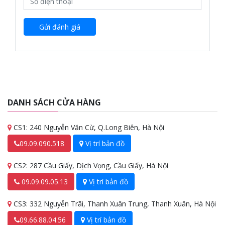
dụng – từ học sinh, sinh viên đến người đi làm, người sáng tạo
nội dung hay doanh nhân thường xuyên di chuyển.
Gửi đánh giá
DANH SÁCH CỬA HÀNG
CS1: 240 Nguyễn Văn Cừ, Q.Long Biên, Hà Nội
09.09.090.518
Vị trí bản đồ
CS2: 287 Cầu Giấy, Dịch Vọng, Cầu Giấy, Hà Nội
09.09.09.05.13
Vị trí bản đồ
CS3: 332 Nguyễn Trãi, Thanh Xuân Trung, Thanh Xuân, Hà Nội
09.66.88.04.56
Vị trí bản đồ