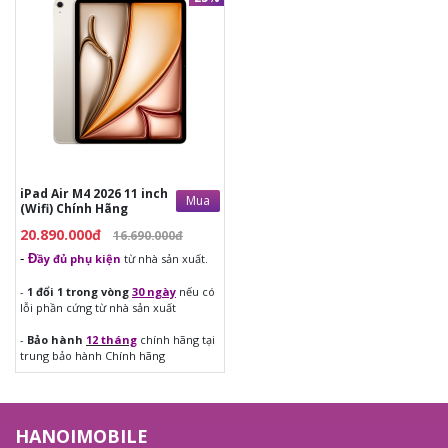
20.890.000đ
16.690.000đ
-
Đ
ầy đủ phụ kiện
từ nhà sản
xuất.
-
1 đổi 1 trong vòng
30 ngày
nếu
có lỗi phần cứng từ nhà sản xuất
-
Bảo hành
12 tháng
chính hãng
tại trung bảo hành Chính hãng
iPad Air M4 2026 11 inch
Mua
(Wifi) Chính Hãng
20.890.000đ
16.690.000đ
-
Đ
ầy đủ phụ kiện
từ nhà sản xuất.
-
1 đổi 1 trong vòng
30 ngày
nếu có
lỗi phần cứng từ nhà sản xuất
-
Bảo hành
12 tháng
chính hãng tại
trung bảo hành Chính hãng
HANOIMOBILE