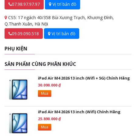
07.98.97.97.97
Vị trí bản đồ
CS5: 17 ngách 40/358 Bùi Xương Trạch, Khương Đình,
Q.Thanh Xuân, Hà Nội
09.09.090.518
Vị trí bản đồ
PHỤ KIỆN
SẢN PHẨM CÙNG PHÂN KHÚC
iPad Air M4 2026 13 inch (Wifi + 5G) Chính Hãng
30.090.000 ₫
Mua
iPad Air M4 2026 13 inch (Wifi) Chính Hãng
25.890.000 ₫
Mua