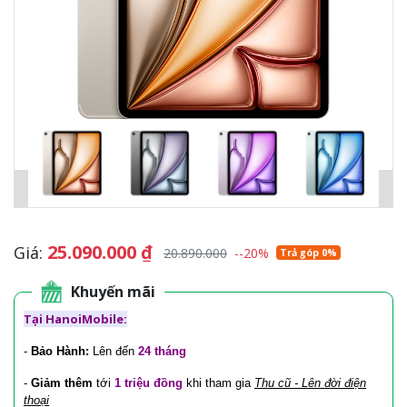
25.090.000
₫
Giá:
20.890.000
--20%
Trả góp 0%
Khuyến mãi
Tại HanoiMobile:
-
Bảo Hành:
Lên đến
24 tháng
-
Giảm thêm
tới
1 triệu đồng
khi tham gia
Thu cũ - Lên đời điện
thoại