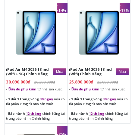
-
-
-14%
-17%
30.090.000đ
25.890.000đ
26.290.000đ
22.090.000đ
-
Đ
ầy đủ phụ kiện
từ nhà sản
-
Đ
ầy đủ phụ kiện
từ nhà sản
xuất.
xuất.
-
1 đổi 1 trong vòng
30 ngày
nếu
-
1 đổi 1 trong vòng
30 ngày
nếu
có lỗi phần cứng từ nhà sản xuất
có lỗi phần cứng từ nhà sản xuất
-
Bảo hành
12 tháng
chính hãng
-
Bảo hành
12 tháng
chính hãng
tại trung bảo hành Chính hãng
tại trung bảo hành Chính hãng
iPad Air M4 2026 13 inch
iPad Air M4 2026 13 inch
Mua
Mua
(Wifi + 5G) Chính Hãng
(Wifi) Chính Hãng
30.090.000đ
25.890.000đ
26.290.000đ
22.090.000đ
-
Đ
ầy đủ phụ kiện
từ nhà sản xuất.
-
Đ
ầy đủ phụ kiện
từ nhà sản xuất.
-
1 đổi 1 trong vòng
30 ngày
nếu có
-
1 đổi 1 trong vòng
30 ngày
nếu có
lỗi phần cứng từ nhà sản xuất
lỗi phần cứng từ nhà sản xuất
-
Bảo hành
12 tháng
chính hãng tại
-
Bảo hành
12 tháng
chính hãng tại
trung bảo hành Chính hãng
trung bảo hành Chính hãng
-
-25%