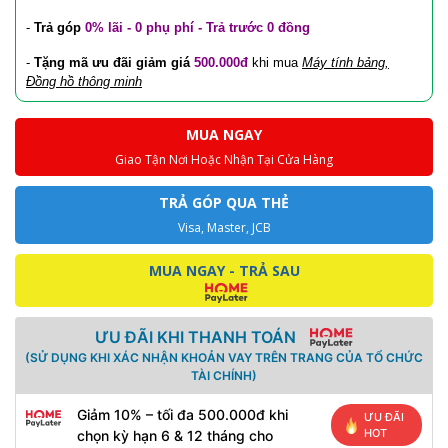
-
Trả góp
0% lãi - 0 phụ phí - Trả trước 0 đồng
-
Tặng mã ưu đãi
giảm giá
500.000đ
khi mua
Máy tính bảng,
Đồng hồ thông minh
MUA NGAY
Giao Tận Nơi Hoặc Nhận Tại Cửa Hàng
TRẢ GÓP QUA THẺ
Visa, Master, JCB
MUA NGAY - TRẢ SAU
ƯU ĐÃI KHI THANH TOÁN
(SỬ DỤNG KHI XÁC NHẬN KHOẢN VAY TRÊN TRANG CỦA TỔ CHỨC
TÀI CHÍNH)
Giảm 10% – tối đa 500.000đ khi
ƯU ĐÃI
HOT
chọn kỳ hạn 6 & 12 tháng cho