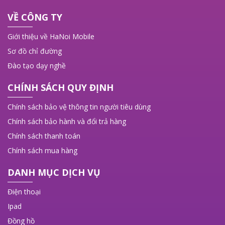
Giải phóng ý tưởng với bút và bàn phím
VỀ CÔNG TY
Giải phóng ý tưởng với bút Apple Pencil và bàn phím
Giới thiệu về HaNoi Mobile
Magic Keyboard, iPad Pro 13 inch 2024 trở thành công cụ
Sơ đồ chỉ đường
sáng tạo không giới hạn. Bút Apple Pencil cho phép bạn
ghi chú, vẽ và chỉnh sửa với độ chính xác cao, trong khi
Đào tạo dạy nghề
Magic Keyboard mang đến trải nghiệm soạn thảo thoải mái
và linh hoạt. Sự kết hợp này giúp bạn dễ dàng biến mọi ý
CHÍNH SÁCH QUY ĐỊNH
tưởng thành hiện thực, từ những bản phác thảo cho đến
Chính sách bảo vệ thông tin người tiêu dùng
các tài liệu chuyên nghiệp, tất cả chỉ trong một thiết bị gọn
nhẹ. Với bút và bàn phím, khả năng sáng tạo của bạn sẽ
Chính sách bảo hành và đổi trả hàng
không còn giới hạn.
Chính sách thanh toán
Chính sách mua hàng
DANH MỤC DỊCH VỤ
Điện thoại
Ipad
Đồng hồ