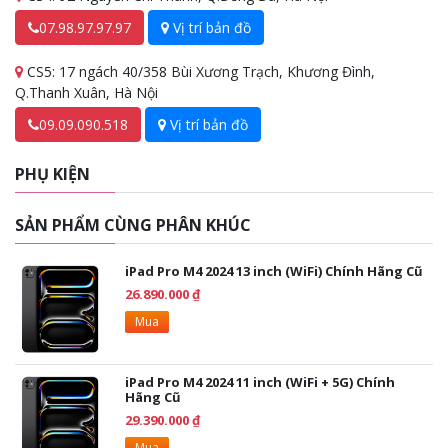
hành trình thị giác tuyệt vời.
07.98.97.97.97
Vị trí bản đồ
CS5: 17 ngách 40/358 Bùi Xương Trạch, Khương Đình,
Q.Thanh Xuân, Hà Nội
09.09.090.518
Vị trí bản đồ
PHỤ KIỆN
SẢN PHẨM CÙNG PHÂN KHÚC
iPad Pro M4 2024 13 inch (WiFi) Chính Hãng Cũ
26.890.000 ₫
Mua
Bứt phá tốc độ, dẫn đầu hiệu suất của
iPad Pro M4 2024 11 inch (WiFi + 5G) Chính
Hãng Cũ
chip M4
29.390.000 ₫
Mua