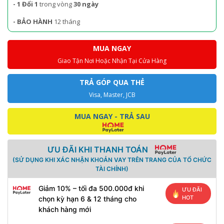
- 1 Đổi 1
trong vòng
30 ngày
- BẢO HÀNH
12 tháng
MUA NGAY
Giao Tận Nơi Hoặc Nhận Tại Cửa Hàng
TRẢ GÓP QUA THẺ
Visa, Master, JCB
MUA NGAY - TRẢ SAU
ƯU ĐÃI KHI THANH TOÁN
(SỬ DỤNG KHI XÁC NHẬN KHOẢN VAY TRÊN TRANG CỦA TỔ CHỨC
TÀI CHÍNH)
Giảm 10% – tối đa 500.000đ khi
ƯU ĐÃI
HOT
chọn kỳ hạn 6 & 12 tháng cho
khách hàng mới