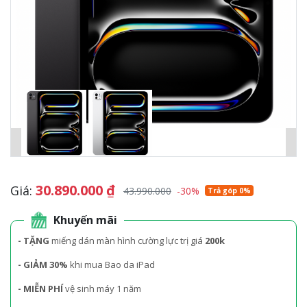
30.890.000
₫
Giá:
43.990.000
-30%
Trả góp 0%
Khuyến mãi
- TẶNG
miếng dán màn hình cường lực trị giá
200k
- GIẢM 30%
khi mua Bao da iPad
- MIỄN PHÍ
vệ sinh máy 1 năm