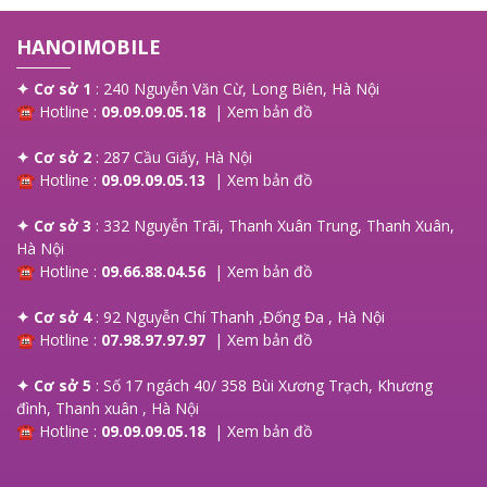
iPad Pro thành một công cụ sáng tạo và làm việc hiệu quả.
Các ứng dụng như Microsoft Office, Final Cut Pro và
HANOIMOBILE
Procreate hoạt động mượt mà, giúp bạn hoàn thành mọi
nhiệm vụ một cách dễ dàng. iPadOS không chỉ nâng cao
✦ Cơ sở 1
: 240 Nguyễn Văn Cừ, Long Biên, Hà Nội
hiệu suất mà còn mang lại trải nghiệm sử dụng tuyệt vời
☎ Hotline :
09.09.09.05.18
|
Xem bản đồ
cho người dùng.
✦ Cơ sở 2
: 287 Cầu Giấy, Hà Nội
☎ Hotline :
09.09.09.05.13
|
Xem bản đồ
✦ Cơ sở 3
: 332 Nguyễn Trãi, Thanh Xuân Trung, Thanh Xuân,
Hà Nội
☎ Hotline :
09.66.88.04.56
|
Xem bản đồ
✦ Cơ sở 4
: 92 Nguyễn Chí Thanh ,Đống Đa , Hà Nội
☎ Hotline :
07.98.97.97.97
|
Xem bản đồ
✦ Cơ sở 5
: Số 17 ngách 40/ 358 Bùi Xương Trạch, Khương
đình, Thanh xuân , Hà Nội
☎ Hotline :
09.09.09.05.18
|
Xem bản đồ