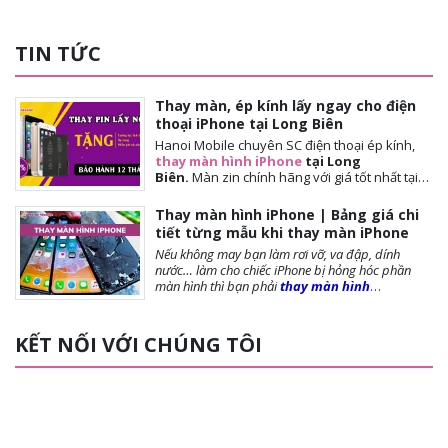
TIN TỨC
Thay màn, ép kính lấy ngay cho điện
thoại iPhone tại Long Biên
Hanoi Mobile chuyên SC điện thoại ép kính,
thay màn hình iPhone
tại Long
Biên.
Màn
zin chính hãng với giá tốt nhất tại
Hà Nội. Thời gian đợi nhanh, lấy ngay sau 10-
15 phút. Chế độ bảo hành tốt nhất tới khách
Thay màn hình iPhone | Bảng giá chi
hàng. Tặng cường lực full màn, tặng ốp lưng,
tiết từng mẫu khi thay màn iPhone
miễn phí vệ sinh máy.
Nếu không may bạn làm rơi vỡ, va đập, dính
nước… làm cho chiếc iPhone bị hỏng hóc phần
màn hình thì bạn phải
thay màn hình
iPhone
ngay để đảm bảo chất lượng cũng như
tuổi thọ của máy được dài lâu. Bài viết dưới
đây,
Hanoi Mobile
sẽ cung cấp đến bạn những
KẾT NỐI VỚI CHÚNG TÔI
lưu ý trước khi thay màn, các loại màn phổ biến và
giá thay màn hình là bao nhiêu?, mời bạn tham
khảo!