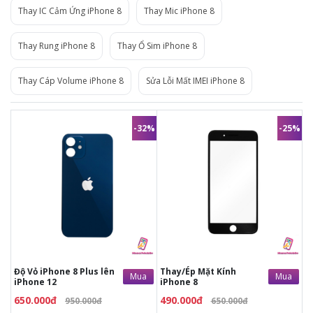
Thay IC Cảm Ứng iPhone 8
Thay Mic iPhone 8
Thay Rung iPhone 8
Thay Ổ Sim iPhone 8
Thay Cáp Volume iPhone 8
Sửa Lỗi Mất IMEI iPhone 8
-32%
-25%
490.000đ
650.000đ
650.000đ
950.000đ
Thời gian lấy máy 30 - 45
Thời gian lấy máy 60 phút
phút
Tư vấn giải đáp rõ ràng
Tư vấn giải đáp rõ ràng
Xem trực tiếp quá trình độ
Xem trực tiếp quá trình
vỏ
thay/ép mặt kính
Tùy ý lựa chọn vỏ thay
Tùy ý lựa chọn mặt
Bảo hành 12 tháng
kính thay
Giá trên đã bao gồm công
Bảo hành 12 tháng
thợ, không phát sinh chi
Giá trên đã bao gồm công
phí khác
thợ, không phát sinh chi
phí khác
Độ Vỏ iPhone 8 Plus lên
Thay/Ép Mặt Kính
Mua
Mua
iPhone 12
iPhone 8
650.000đ
490.000đ
950.000đ
650.000đ