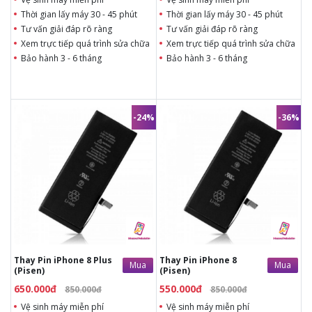
Thời gian lấy máy 30 - 45 phút
Thời gian lấy máy 30 - 45 phút
Tư vấn giải đáp rõ ràng
Tư vấn giải đáp rõ ràng
Xem trực tiếp quá trình sửa chữa
Xem trực tiếp quá trình sửa chữa
Bảo hành 3 - 6 tháng
Bảo hành 3 - 6 tháng
-24%
-36%
550.000đ
850.000đ
650.000đ
850.000đ
Thời gian lấy máy 15 phút
Thời gian lấy máy 15 phút
Tư vấn giải đáp rõ ràng
Tư vấn giải đáp rõ ràng
Xem trực tiếp quá trình
Xem trực tiếp quá trình
thay pin
thay pin
Tùy ý lựa chọn pin thay
Tùy ý lựa chọn pin thay
Bảo hành 12 tháng
Bảo hành 12 tháng
Giá trên đã bao gồm công
Giá trên đã bao gồm công
thợ, không phát sinh chi
thợ, không phát sinh chi
phí khác
phí khác
Thay Pin iPhone 8 Plus
Thay Pin iPhone 8
Mua
Mua
(Pisen)
(Pisen)
650.000đ
550.000đ
850.000đ
850.000đ
Vệ sinh máy miễn phí
Vệ sinh máy miễn phí