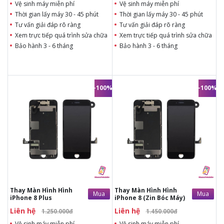
Vệ sinh máy miễn phí
Vệ sinh máy miễn phí
Thời gian lấy máy 30 - 45 phút
Thời gian lấy máy 30 - 45 phút
Tư vấn giải đáp rõ ràng
Tư vấn giải đáp rõ ràng
Xem trực tiếp quá trình sửa chữa
Xem trực tiếp quá trình sửa chữa
Bảo hành 3 - 6 tháng
Bảo hành 3 - 6 tháng
-100%
-100%
Liên hệ
Liên hệ
1.250.000đ
1.450.000đ
Thời gian lấy máy 30 phút
Thời gian lấy máy 30 phút
Tư vấn giải đáp rõ ràng
Tư vấn giải đáp rõ ràng
Xem trực tiếp quá trình
Xem trực tiếp quá trình
thay màn
thay màn
Tùy ý lựa chọn màn
Tùy ý lựa chọn màn
hình thay
hình thay
Bảo hành 12 tháng
Bảo hành 12 tháng
Giá trên đã bao gồm công
Giá trên đã bao gồm công
thợ, không phát sinh chi
thợ, không phát sinh chi
phí khác
phí khác
Thay Màn Hình Hình
Thay Màn Hình Hình
Mua
Mua
iPhone 8 Plus
iPhone 8 (Zin Bóc Máy)
Liên hệ
Liên hệ
1.250.000đ
1.450.000đ
Vệ sinh máy miễn phí
Vệ sinh máy miễn phí