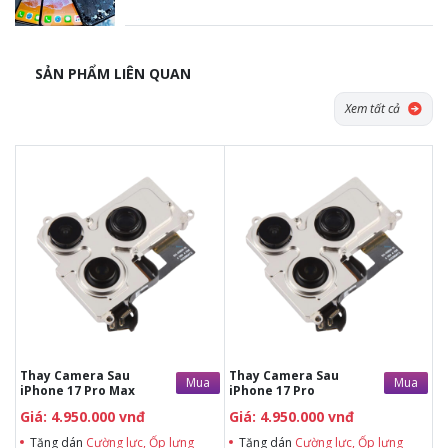
SẢN PHẨM LIÊN QUAN
Xem tất cả
Tặng dán Cường lực, Ốp lưng khi
Tặng dán Cường lực, Ốp lưng khi
mua BHV
mua BHV
Tặng Voucher Giảm giá mua máy
Tặng Voucher Giảm giá mua máy
& sửa chữa trị giá 50.000đTặng dán
& sửa chữa trị giá 50.000đTặng dán
Cường lực, Ốp lưng khi mua BHV
Cường lực, Ốp lưng khi mua BHV
Tặng Voucher Giảm giá mua máy
Tặng Voucher Giảm giá mua máy
& sửa chữa trị giá 50.000đ
& sửa chữa trị giá 50.000đ
Thay Camera Sau
Thay Camera Sau
Mua
Mua
iPhone 17 Pro Max
iPhone 17 Pro
Giá: 4.950.000 vnđ
Giá: 4.950.000 vnđ
Tặng dán
Cường lực, Ốp lưng
Tặng dán
Cường lực, Ốp lưng