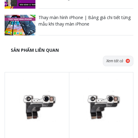
Thay màn hình iPhone | Bảng giá chi tiết từng
mẫu khi thay màn iPhone
SẢN PHẨM LIÊN QUAN
Xem tất cả
Tặng dán Cường lực, Ốp lưng khi
Tặng dán Cường lực, Ốp lưng khi
mua BHV
mua BHV
Tặng Voucher Giảm giá mua máy
Tặng Voucher Giảm giá mua máy
& sửa chữa trị giá 50.000đTặng dán
& sửa chữa trị giá 50.000đTặng dán
Cường lực, Ốp lưng khi mua BHV
Cường lực, Ốp lưng khi mua BHV
Tặng Voucher Giảm giá mua máy
Tặng Voucher Giảm giá mua máy
& sửa chữa trị giá 50.000đ
& sửa chữa trị giá 50.000đ