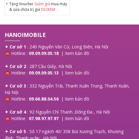
Tặng Voucher
Giảm giá
mua máy
& sửa chữa trị giá
50.000đ
HANOIMOBILE
✦ Cơ sở 1
: 240 Nguyễn Văn Cừ, Long Biên, Hà Nội
☎ Hotline :
09.09.09.05.18
|
Xem bản đồ
✦ Cơ sở 2
: 287 Cầu Giấy, Hà Nội
☎ Hotline :
09.09.09.05.13
|
Xem bản đồ
✦ Cơ sở 3
: 332 Nguyễn Trãi, Thanh Xuân Trung, Thanh Xuân,
Hà Nội
☎ Hotline :
09.66.88.04.56
|
Xem bản đồ
✦ Cơ sở 4
: 92 Nguyễn Chí Thanh ,Đống Đa , Hà Nội
☎ Hotline :
07.98.97.97.97
|
Xem bản đồ
✦ Cơ sở 5
: Số 17 ngách 40/ 358 Bùi Xương Trạch, Khương
đình, Thanh xuân , Hà Nội