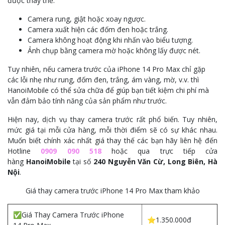
được thay thế:
Camera rung, giật hoặc xoay ngược.
Camera xuất hiện các đốm đen hoặc trắng.
Camera không hoạt động khi nhấn vào biểu tượng.
Ảnh chụp bằng camera mờ hoặc không lấy được nét.
Tuy nhiên, nếu camera trước của iPhone 14 Pro Max chỉ gặp
các lỗi nhẹ như rung, đốm đen, trắng, ám vàng, mờ, v.v. thì
HanoiMobile có thể sửa chữa để giúp bạn tiết kiệm chi phí mà
vẫn đảm bảo tính năng của sản phẩm như trước.
Hiện nay, dịch vụ thay camera trước rất phổ biến. Tuy nhiên,
mức giá tại mỗi cửa hàng, mỗi thời điểm sẽ có sự khác nhau.
Muốn biết chính xác nhất giá thay thế các bạn hãy liên hệ đến
Hotline
0909 090 518
hoặc qua trực tiếp cửa
hàng
HanoiMobile
tại số
240 Nguyễn Văn Cừ, Long Biên, Hà
Nội
.
Giá thay camera trước iPhone 14 Pro Max tham khảo
✅Giá Thay Camera Trước iPhone
⭐1.350.000đ