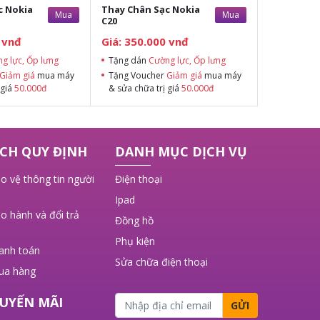
c Nokia
Thay Chân Sạc Nokia
Mua
Mua
C20
 vnđ
Giá: 350.000 vnđ
g lực, Ốp lưng
Tặng dán
Cường lực, Ốp lưng
Giảm giá
mua máy
Tặng Voucher
Giảm giá
mua máy
 giá
50.000đ
& sửa chữa trị giá
50.000đ
CH QUY ĐỊNH
DANH MỤC DỊCH VỤ
o vệ thông tin người
Điện thoại
Ipad
o hành và đổi trả
Đồng hồ
Phụ kiện
hanh toán
Sửa chữa điện thoại
ua hàng
UYẾN MÃI
GỬI