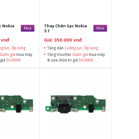
c Nokia
Thay Chân Sạc Nokia
Mua
Mua
3.1
 vnđ
Giá: 350.000 vnđ
g lực, Ốp lưng
Tặng dán
Cường lực, Ốp lưng
Giảm giá
mua máy
Tặng Voucher
Giảm giá
mua máy
 giá
50.000đ
& sửa chữa trị giá
50.000đ