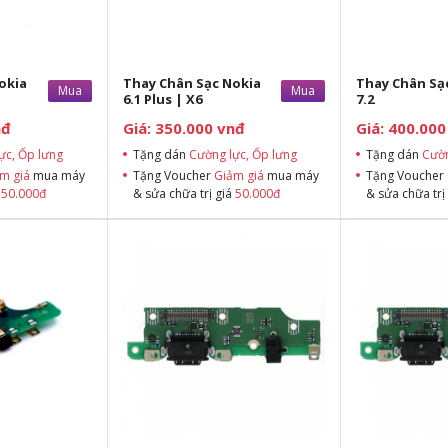
okia
Thay Chân Sạc Nokia
Thay Chân Sạ
Mua
Mua
6.1 Plus | X6
7.2
nđ
Giá: 350.000 vnđ
Giá: 400.000
ực, Ốp lưng
Tặng dán
Cường lực, Ốp lưng
Tặng dán
Cườn
m giá
mua máy
Tặng Voucher
Giảm giá
mua máy
Tặng Voucher
á
50.000đ
& sửa chữa trị giá
50.000đ
& sửa chữa trị