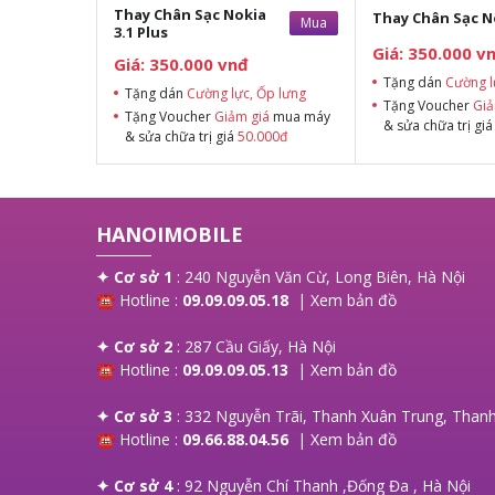
Thay Chân Sạc Nokia
Thay Chân Sạc N
Mua
3.1 Plus
Giá: 350.000 v
Giá: 350.000 vnđ
Tặng dán
Cường l
Tặng dán
Cường lực, Ốp lưng
Tặng Voucher
Giả
Tặng Voucher
Giảm giá
mua máy
& sửa chữa trị gi
& sửa chữa trị giá
50.000đ
HANOIMOBILE
✦ Cơ sở 1
: 240 Nguyễn Văn Cừ, Long Biên, Hà Nội
☎ Hotline :
09.09.09.05.18
|
Xem bản đồ
✦ Cơ sở 2
: 287 Cầu Giấy, Hà Nội
☎ Hotline :
09.09.09.05.13
|
Xem bản đồ
✦ Cơ sở 3
: 332 Nguyễn Trãi, Thanh Xuân Trung, Thanh
☎ Hotline :
09.66.88.04.56
|
Xem bản đồ
✦ Cơ sở 4
: 92 Nguyễn Chí Thanh ,Đống Đa , Hà Nội