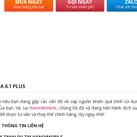
MUA NGAY
GỌI NGAY
ZAL
Giao hàng tận nơi
Tư vấn miễn phí
Chat với chú
 6.1 PLUS
n nếu bạn đang gặp các vấn đề về cáp nguồn khiến quá trình sử dụn
ủa bạn. Và, tại
HanoiMobile
, chúng tôi đã và đang tiến hành dịch v
để được tư vân và thay thế chính hãng, lấy ngay nhé!
THÔNG TIN LIÊN HỆ
Y TNHH DV TM HANOIMOBILE