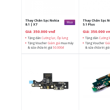
Thay Chân Sạc Nokia
Thay Chân Sạc N
Mua
8.1 | X7
5.1 Plus
Giá: 350.000 vnđ
Giá: 350.000 v
Tặng dán
Cường lực, Ốp lưng
Tặng dán
Cường l
Tặng Voucher
Giảm giá
mua máy
Tặng Voucher
Giả
& sửa chữa trị giá
50.000đ
& sửa chữa trị gi