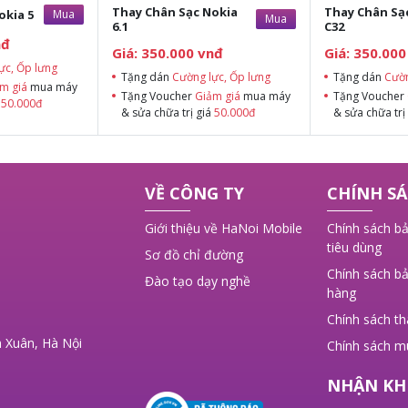
Thay Chân Sạc Nokia
Thay Chân Sạ
okia 5
Mua
Mua
6.1
C32
nđ
Giá: 350.000 vnđ
Giá: 350.000
ực, Ốp lưng
Tặng dán
Cường lực, Ốp lưng
Tặng dán
Cườn
m giá
mua máy
Tặng Voucher
Giảm giá
mua máy
Tặng Voucher
á
50.000đ
& sửa chữa trị giá
50.000đ
& sửa chữa trị
VỀ CÔNG TY
CHÍNH SÁ
Giới thiệu về HaNoi Mobile
Chính sách bả
tiêu dùng
Sơ đồ chỉ đường
Chính sách bả
Đào tạo dạy nghề
hàng
Chính sách t
 Xuân, Hà Nội
Chính sách m
NHẬN KH