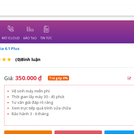
MỞ ICLOUD
ĐÀO TẠO
TIN TỨC
a 6.1 Plus
(0)Bình luận
350.000
₫
Giá:
Trả góp 0%
Vệ sinh máy miễn phí
Thời gian lấy máy 30 - 45 phút
Tư vấn giải đáp rõ ràng
Xem trực tiếp quá trình sửa chữa
Bảo hành 3 - 6 tháng