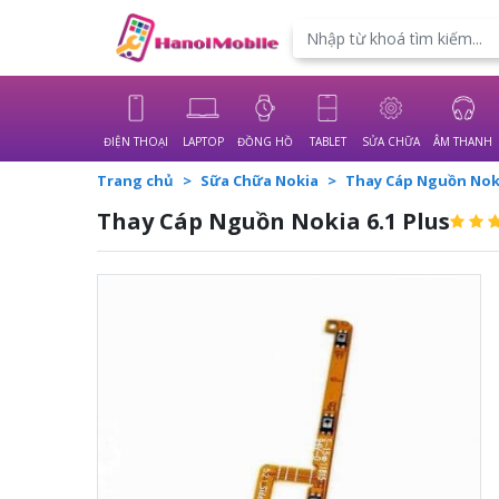
Powered by
Translate
ĐIỆN THOẠI
LAPTOP
ĐỒNG HỒ
TABLET
SỬA CHỮA
ÂM THANH
Trang chủ
Sữa Chữa Nokia
Thay Cáp Nguồn Noki
Thay Cáp Nguồn Nokia 6.1 Plus