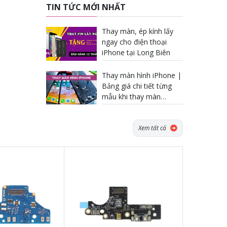
TIN TỨC MỚI NHẤT
Thay màn, ép kính lấy
ngay cho điện thoại
iPhone tại Long Biên
Thay màn hình iPhone |
Bảng giá chi tiết từng
mẫu khi thay màn
iPhone
Xem tất cả