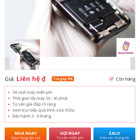
Liên hệ
₫
Giá:
Còn hàng
Trả góp 0%
Vệ sinh máy miễn phí
Thời gian lấy máy 30 - 45 phút
Tư vấn giải đáp rõ ràng
Xem trực tiếp quá trình sửa chữa
Bảo hành 3 - 6 tháng
MUA NGAY
GỌI NGAY
ZALO
Giao hàng tận nơi
Tư vấn miễn phí
Chat với chúng tôi