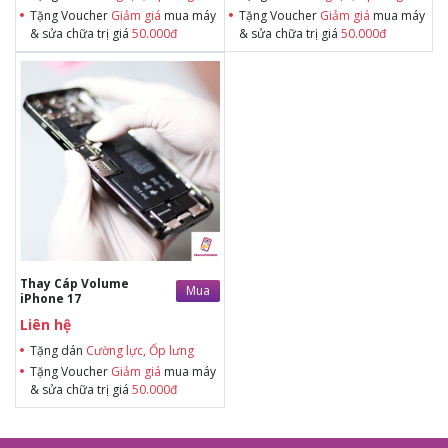
Tặng Voucher
Giảm giá
mua máy
Tặng Voucher
Giảm giá
mua máy
& sửa chữa trị giá
50.000đ
& sửa chữa trị giá
50.000đ
Tặng dán Cường lực, Ốp lưng khi
mua BHV
Tặng Voucher Giảm giá mua máy
& sửa chữa trị giá 50.000đTặng dán
Cường lực, Ốp lưng khi mua BHV
Tặng Voucher Giảm giá mua máy
& sửa chữa trị giá 50.000đ
Thay Cáp Volume
Mua
iPhone 17
Liên hệ
Tặng dán
Cường lực, Ốp lưng
Tặng Voucher
Giảm giá
mua máy
& sửa chữa trị giá
50.000đ