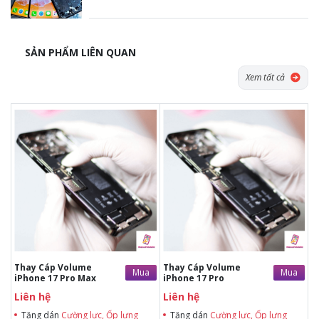
SẢN PHẨM LIÊN QUAN
Xem tất cả
Tặng dán Cường lực, Ốp lưng khi
Tặng dán Cường lực, Ốp lưng khi
mua BHV
mua BHV
Tặng Voucher Giảm giá mua máy
Tặng Voucher Giảm giá mua máy
& sửa chữa trị giá 50.000đTặng dán
& sửa chữa trị giá 50.000đTặng dán
Cường lực, Ốp lưng khi mua BHV
Cường lực, Ốp lưng khi mua BHV
Tặng Voucher Giảm giá mua máy
Tặng Voucher Giảm giá mua máy
& sửa chữa trị giá 50.000đ
& sửa chữa trị giá 50.000đ
Thay Cáp Volume
Thay Cáp Volume
Mua
Mua
iPhone 17 Pro Max
iPhone 17 Pro
Liên hệ
Liên hệ
Tặng dán
Cường lực, Ốp lưng
Tặng dán
Cường lực, Ốp lưng