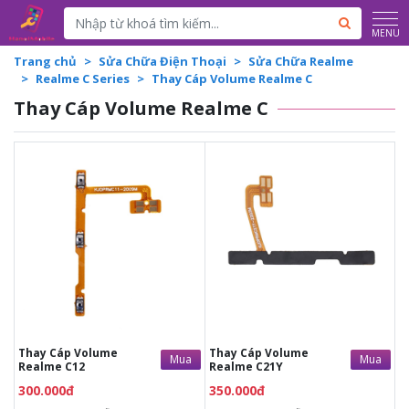
Powered by
Translate
MENU
Trang chủ
Sửa Chữa Điện Thoại
Sửa Chữa Realme
Realme C Series
Thay Cáp Volume Realme C
Thay Cáp Volume Realme C
300.000đ
Liên hệ
350.000đ
Liên hệ
Thời gian lấy máy 60 phút
Thời gian lấy máy 60 phút
Tư vấn giải đáp rõ ràng
Tư vấn giải đáp rõ ràng
Xem trực tiếp quá trình
Xem trực tiếp quá trình
thay cáp Volume
thay cáp Volume
Bảo hành 12 tháng
Bảo hành 12 tháng
Giá trên đã bao gồm công
Giá trên đã bao gồm công
thợ, không phát sinh chi
thợ, không phát sinh chi
phí khác
phí khác
Thay Cáp Volume
Thay Cáp Volume
Mua
Mua
Realme C12
Realme C21Y
300.000đ
350.000đ