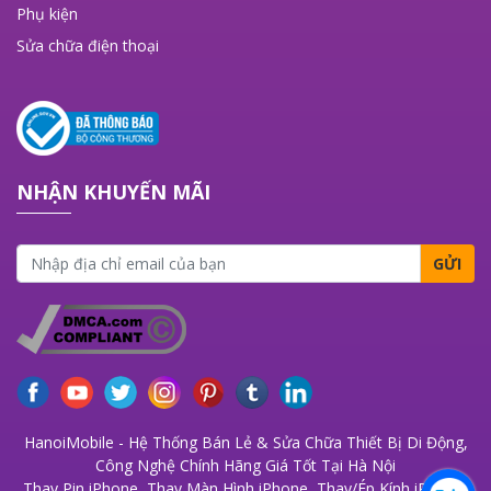
Phụ kiện
Sửa chữa điện thoại
NHẬN KHUYẾN MÃI
GỬI
HanoiMobile - Hệ Thống Bán Lẻ & Sửa Chữa Thiết Bị Di Động,
Công Nghệ Chính Hãng Giá Tốt Tại Hà Nội
Thay Pin iPhone
,
Thay Màn Hình iPhone
,
Thay/Ép Kính iPhone
,