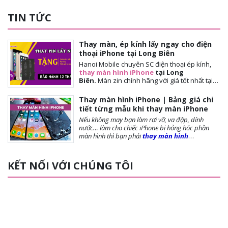
TIN TỨC
Thay màn, ép kính lấy ngay cho điện
thoại iPhone tại Long Biên
Hanoi Mobile chuyên SC điện thoại ép kính,
thay màn hình iPhone
tại Long
Biên.
Màn
zin chính hãng với giá tốt nhất tại
Hà Nội. Thời gian đợi nhanh, lấy ngay sau 10-
15 phút. Chế độ bảo hành tốt nhất tới khách
Thay màn hình iPhone | Bảng giá chi
hàng. Tặng cường lực full màn, tặng ốp lưng,
tiết từng mẫu khi thay màn iPhone
miễn phí vệ sinh máy.
Nếu không may bạn làm rơi vỡ, va đập, dính
nước… làm cho chiếc iPhone bị hỏng hóc phần
màn hình thì bạn phải
thay màn hình
iPhone
ngay để đảm bảo chất lượng cũng như
tuổi thọ của máy được dài lâu. Bài viết dưới
đây,
Hanoi Mobile
sẽ cung cấp đến bạn những
KẾT NỐI VỚI CHÚNG TÔI
lưu ý trước khi thay màn, các loại màn phổ biến và
giá thay màn hình là bao nhiêu?, mời bạn tham
khảo!