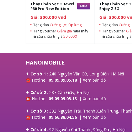
Thay Chân Sạc Huawei
Thay Chân Sạc 
Mua
P30 Pro New Edition
Enjoy Z 5G
Giá: 300.000 vnđ
Giá: 300.000 v
Tặng dán
Cường lực, Ốp lưng
Tặng dán
Cường l
Tặng Voucher
Giảm giá
mua máy
Tặng Voucher
Giả
& sửa chữa trị giá
50.000đ
& sửa chữa trị gi
HANOIMOBILE
✦ Cơ sở 1
: 240 Nguyễn Văn Cừ, Long Biên, Hà Nội
☎ Hotline :
09.09.09.05.18
|
Xem bản đồ
✦ Cơ sở 2
: 287 Cầu Giấy, Hà Nội
☎ Hotline :
09.09.09.05.13
|
Xem bản đồ
✦ Cơ sở 3
: 332 Nguyễn Trãi, Thanh Xuân Trung, Thanh
☎ Hotline :
09.66.88.04.56
|
Xem bản đồ
✦ Cơ sở 4
: 92 Nguyễn Chí Thanh ,Đống Đa , Hà Nội