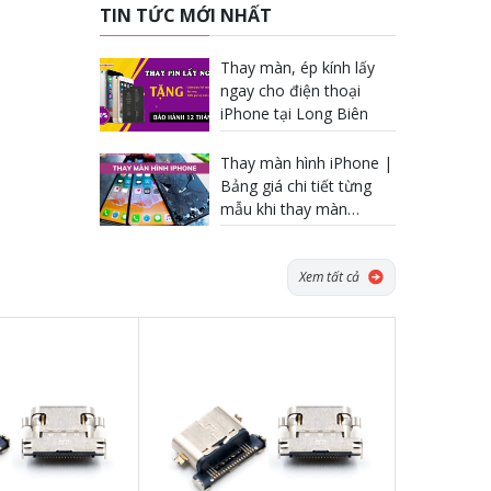
TIN TỨC MỚI NHẤT
Thay màn, ép kính lấy
ngay cho điện thoại
iPhone tại Long Biên
Thay màn hình iPhone |
Bảng giá chi tiết từng
mẫu khi thay màn
iPhone
Xem tất cả