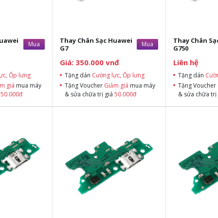
Huawei
Thay Chân Sạc Huawei
Thay Chân Sạ
Mua
Mua
G7
G750
Giá: 350.000 vnđ
Liên hệ
ực, Ốp lưng
Tặng dán
Cường lực, Ốp lưng
Tặng dán
Cườn
m giá
mua máy
Tặng Voucher
Giảm giá
mua máy
Tặng Voucher
á
50.000đ
& sửa chữa trị giá
50.000đ
& sửa chữa trị