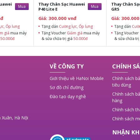
Huawei
Thay Chân Sạc Huawei
Thay Chân Sạ
Mua
Mua
P40 Lite E
GR5
nđ
Giá: 300.000 vnđ
Giá: 300.000
ực, Ốp lưng
Tặng dán
Cường lực, Ốp lưng
Tặng dán
Cườn
m giá
mua máy
Tặng Voucher
Giảm giá
mua máy
Tặng Voucher
á
50.000đ
& sửa chữa trị giá
50.000đ
& sửa chữa trị
VỀ CÔNG TY
CHÍNH SÁ
Giới thiệu về HaNoi Mobile
Chính sách bả
tiêu dùng
Sơ đồ chỉ đường
Chính sách bả
Đào tạo dạy nghề
hàng
Chính sách t
 Xuân, Hà Nội
Chính sách m
NHẬN KH