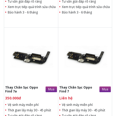
Tư vấn giải đáp rõ ràng
Tư vấn giải đáp rõ ràng
Xem trực tiếp quá trình sửa chữa
Xem trực tiếp quá trình sửa chữa
Bảo hành 3 - 6 tháng
Bảo hành 3 - 6 tháng
350.000đ
Liên hệ
Liên hệ
Liên hệ
Vệ sinh máy miễn phí
Vệ sinh máy miễn phí
Thời gian lấy máy 30 - 45
Thời gian lấy máy 30 - 45
phút
phút
Tư vấn giải đáp rõ ràng
Tư vấn giải đáp rõ ràng
Xem trực tiếp quá trình
Xem trực tiếp quá trình
thay/ép mặt kính
thay/ép mặt kính
Tùy ý lựa chọn mặt
Tùy ý lựa chọn mặt
kính thay
kính thay
Bảo hành 12 tháng
Bảo hành 12 tháng
Thay Chân Sạc Oppo
Thay Chân Sạc Oppo
Mua
Mua
Find 7a
Find 7
350.000đ
Liên hệ
Vệ sinh máy miễn phí
Vệ sinh máy miễn phí
Thời gian lấy máy 30 - 45 phút
Thời gian lấy máy 30 - 45 phút
Tư vấn giải đáp rõ ràng
Tư vấn giải đáp rõ ràng