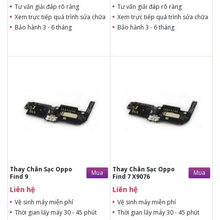
Tư vấn giải đáp rõ ràng
Tư vấn giải đáp rõ ràng
Xem trực tiếp quá trình sửa chữa
Xem trực tiếp quá trình sửa chữa
Bảo hành 3 - 6 tháng
Bảo hành 3 - 6 tháng
Liên hệ
Liên hệ
Liên hệ
Liên hệ
Vệ sinh máy miễn phí
Vệ sinh máy miễn phí
Thời gian lấy máy 30 - 45
Thời gian lấy máy 30 - 45
phút
phút
Tư vấn giải đáp rõ ràng
Tư vấn giải đáp rõ ràng
Xem trực tiếp quá trình
Xem trực tiếp quá trình
thay/ép mặt kính
thay/ép mặt kính
Tùy ý lựa chọn mặt
Tùy ý lựa chọn mặt
kính thay
kính thay
Bảo hành 12 tháng
Bảo hành 12 tháng
Thay Chân Sạc Oppo
Thay Chân Sạc Oppo
Mua
Mua
Find 9
Find 7 X9076
Liên hệ
Liên hệ
Vệ sinh máy miễn phí
Vệ sinh máy miễn phí
Thời gian lấy máy 30 - 45 phút
Thời gian lấy máy 30 - 45 phút