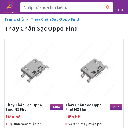
Powered by
Translate
MENU
Trang chủ
Thay Chân Sạc Oppo Find
Thay Chân Sạc Oppo Find
Liên hệ
Liên hệ
Liên hệ
Liên hệ
Vệ sinh máy miễn phí
Vệ sinh máy miễn phí
Thời gian lấy máy 30 - 45
Thời gian lấy máy 30 - 45
phút
phút
Tư vấn giải đáp rõ ràng
Tư vấn giải đáp rõ ràng
Xem trực tiếp quá trình
Xem trực tiếp quá trình
thay/ép mặt kính
thay/ép mặt kính
Tùy ý lựa chọn mặt
Tùy ý lựa chọn mặt
kính thay
kính thay
Bảo hành 12 tháng
Bảo hành 12 tháng
Thay Chân Sạc Oppo
Thay Chân Sạc Oppo
Mua
Mua
Find N3 Flip
Find N2 Flip
Liên hệ
Liên hệ
Vệ sinh máy miễn phí
Vệ sinh máy miễn phí