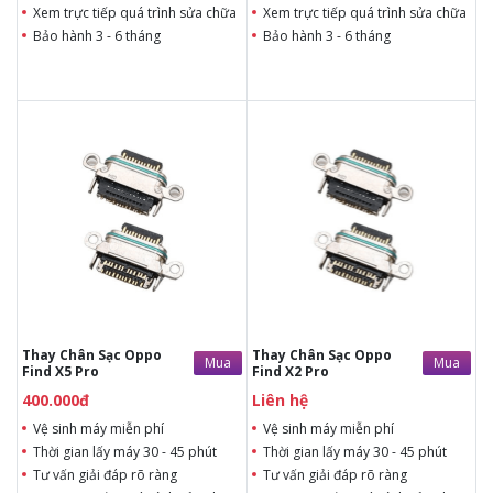
Xem trực tiếp quá trình sửa chữa
Xem trực tiếp quá trình sửa chữa
Bảo hành 3 - 6 tháng
Bảo hành 3 - 6 tháng
400.000đ
Liên hệ
Liên hệ
Liên hệ
Vệ sinh máy miễn phí
Vệ sinh máy miễn phí
Thời gian lấy máy 30 - 45
Thời gian lấy máy 30 - 45
phút
phút
Tư vấn giải đáp rõ ràng
Tư vấn giải đáp rõ ràng
Xem trực tiếp quá trình
Xem trực tiếp quá trình
thay/ép mặt kính
thay/ép mặt kính
Tùy ý lựa chọn mặt
Tùy ý lựa chọn mặt
kính thay
kính thay
Bảo hành 12 tháng
Bảo hành 12 tháng
Thay Chân Sạc Oppo
Thay Chân Sạc Oppo
Mua
Mua
Find X5 Pro
Find X2 Pro
400.000đ
Liên hệ
Vệ sinh máy miễn phí
Vệ sinh máy miễn phí
Thời gian lấy máy 30 - 45 phút
Thời gian lấy máy 30 - 45 phút
Tư vấn giải đáp rõ ràng
Tư vấn giải đáp rõ ràng