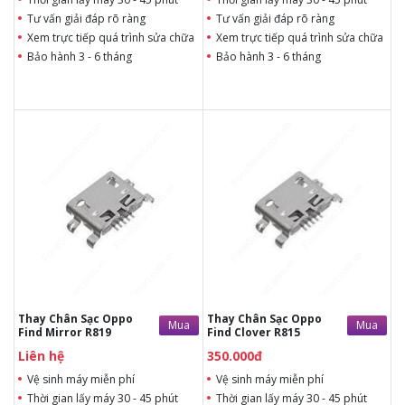
Tư vấn giải đáp rõ ràng
Tư vấn giải đáp rõ ràng
Xem trực tiếp quá trình sửa chữa
Xem trực tiếp quá trình sửa chữa
Bảo hành 3 - 6 tháng
Bảo hành 3 - 6 tháng
Liên hệ
350.000đ
Liên hệ
Liên hệ
Vệ sinh máy miễn phí
Vệ sinh máy miễn phí
Thời gian lấy máy 30 - 45
Thời gian lấy máy 30 - 45
phút
phút
Tư vấn giải đáp rõ ràng
Tư vấn giải đáp rõ ràng
Xem trực tiếp quá trình
Xem trực tiếp quá trình
thay/ép mặt kính
thay/ép mặt kính
Tùy ý lựa chọn mặt
Tùy ý lựa chọn mặt
kính thay
kính thay
Bảo hành 12 tháng
Bảo hành 12 tháng
Thay Chân Sạc Oppo
Thay Chân Sạc Oppo
Mua
Mua
Find Mirror R819
Find Clover R815
Liên hệ
350.000đ
Vệ sinh máy miễn phí
Vệ sinh máy miễn phí
Thời gian lấy máy 30 - 45 phút
Thời gian lấy máy 30 - 45 phút