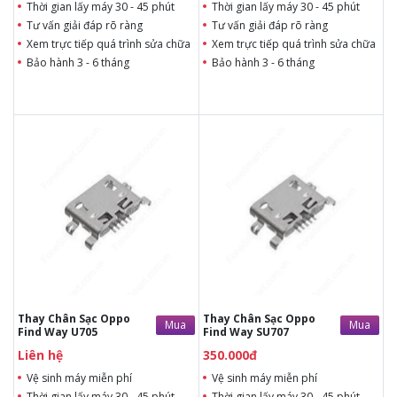
Thời gian lấy máy 30 - 45 phút
Thời gian lấy máy 30 - 45 phút
Tư vấn giải đáp rõ ràng
Tư vấn giải đáp rõ ràng
Xem trực tiếp quá trình sửa chữa
Xem trực tiếp quá trình sửa chữa
Bảo hành 3 - 6 tháng
Bảo hành 3 - 6 tháng
Liên hệ
350.000đ
Liên hệ
Liên hệ
Vệ sinh máy miễn phí
Vệ sinh máy miễn phí
Thời gian lấy máy 30 - 45
Thời gian lấy máy 30 - 45
phút
phút
Tư vấn giải đáp rõ ràng
Tư vấn giải đáp rõ ràng
Xem trực tiếp quá trình
Xem trực tiếp quá trình
thay/ép mặt kính
thay/ép mặt kính
Tùy ý lựa chọn mặt
Tùy ý lựa chọn mặt
kính thay
kính thay
Bảo hành 12 tháng
Bảo hành 12 tháng
Thay Chân Sạc Oppo
Thay Chân Sạc Oppo
Mua
Mua
Find Way U705
Find Way SU707
Liên hệ
350.000đ
Vệ sinh máy miễn phí
Vệ sinh máy miễn phí
Thời gian lấy máy 30 - 45 phút
Thời gian lấy máy 30 - 45 phút