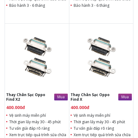
Bảo hành 3 - 6 tháng
Bảo hành 3 - 6 tháng
400.000đ
400.000đ
Liên hệ
Liên hệ
Vệ sinh máy miễn phí
Vệ sinh máy miễn phí
Thời gian lấy máy 30 - 45
Thời gian lấy máy 30 - 45
phút
phút
Tư vấn giải đáp rõ ràng
Tư vấn giải đáp rõ ràng
Xem trực tiếp quá trình
Xem trực tiếp quá trình
thay/ép mặt kính
thay/ép mặt kính
Tùy ý lựa chọn mặt
Tùy ý lựa chọn mặt
kính thay
kính thay
Bảo hành 12 tháng
Bảo hành 12 tháng
Thay Chân Sạc Oppo
Thay Chân Sạc Oppo
Mua
Mua
Find X2
Find X
400.000đ
400.000đ
Vệ sinh máy miễn phí
Vệ sinh máy miễn phí
Thời gian lấy máy 30 - 45 phút
Thời gian lấy máy 30 - 45 phút
Tư vấn giải đáp rõ ràng
Tư vấn giải đáp rõ ràng
Xem trực tiếp quá trình sửa chữa
Xem trực tiếp quá trình sửa chữa