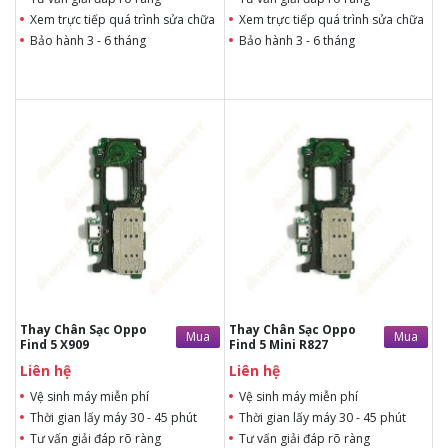
Xem trực tiếp quá trình sửa chữa
Xem trực tiếp quá trình sửa chữa
Bảo hành 3 - 6 tháng
Bảo hành 3 - 6 tháng
Liên hệ
Liên hệ
Liên hệ
Liên hệ
Vệ sinh máy miễn phí
Vệ sinh máy miễn phí
Thời gian lấy máy 30 - 45
Thời gian lấy máy 30 - 45
phút
phút
Tư vấn giải đáp rõ ràng
Tư vấn giải đáp rõ ràng
Xem trực tiếp quá trình
Xem trực tiếp quá trình
thay/ép mặt kính
thay/ép mặt kính
Tùy ý lựa chọn mặt
Tùy ý lựa chọn mặt
kính thay
kính thay
Bảo hành 12 tháng
Bảo hành 12 tháng
Thay Chân Sạc Oppo
Thay Chân Sạc Oppo
Mua
Mua
Find 5 X909
Find 5 Mini R827
Liên hệ
Liên hệ
Vệ sinh máy miễn phí
Vệ sinh máy miễn phí
Thời gian lấy máy 30 - 45 phút
Thời gian lấy máy 30 - 45 phút
Tư vấn giải đáp rõ ràng
Tư vấn giải đáp rõ ràng