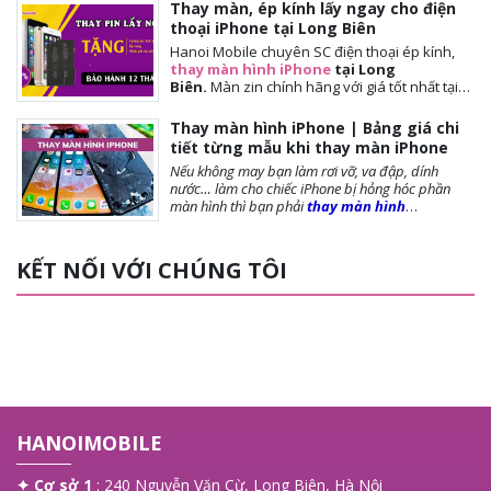
Thay màn, ép kính lấy ngay cho điện
thoại iPhone tại Long Biên
Hanoi Mobile chuyên SC điện thoại ép kính,
thay màn hình iPhone
tại Long
Biên.
Màn
zin chính hãng với giá tốt nhất tại
Hà Nội. Thời gian đợi nhanh, lấy ngay sau 10-
15 phút. Chế độ bảo hành tốt nhất tới khách
Thay màn hình iPhone | Bảng giá chi
hàng. Tặng cường lực full màn, tặng ốp lưng,
tiết từng mẫu khi thay màn iPhone
miễn phí vệ sinh máy.
Nếu không may bạn làm rơi vỡ, va đập, dính
nước… làm cho chiếc iPhone bị hỏng hóc phần
màn hình thì bạn phải
thay màn hình
iPhone
ngay để đảm bảo chất lượng cũng như
tuổi thọ của máy được dài lâu. Bài viết dưới
đây,
Hanoi Mobile
sẽ cung cấp đến bạn những
KẾT NỐI VỚI CHÚNG TÔI
lưu ý trước khi thay màn, các loại màn phổ biến và
giá thay màn hình là bao nhiêu?, mời bạn tham
khảo!
HANOIMOBILE
✦ Cơ sở 1
: 240 Nguyễn Văn Cừ, Long Biên, Hà Nội