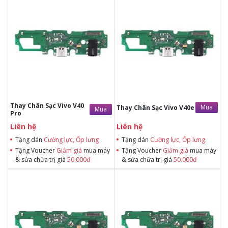
Tặng dán Cường lực, Ốp lưng khi
Tặng dán Cường lực, Ốp lưng khi
mua BHV
mua BHV
Tặng Voucher Giảm giá mua máy
Tặng Voucher Giảm giá mua máy
& sửa chữa trị giá 50.000đTặng dán
& sửa chữa trị giá 50.000đTặng dán
Cường lực, Ốp lưng khi mua BHV
Cường lực, Ốp lưng khi mua BHV
Tặng Voucher Giảm giá mua máy
Tặng Voucher Giảm giá mua máy
& sửa chữa trị giá 50.000đ
& sửa chữa trị giá 50.000đ
Thay Chân Sạc Vivo V40
Mua
Thay Chân Sạc Vivo V40e
Mua
Pro
Liên hệ
Liên hệ
Tặng dán
Cường lực, Ốp lưng
Tặng dán
Cường lực, Ốp lưng
Tặng Voucher
Giảm giá
mua máy
Tặng Voucher
Giảm giá
mua máy
& sửa chữa trị giá
50.000đ
& sửa chữa trị giá
50.000đ
Tặng dán Cường lực, Ốp lưng khi
Tặng dán Cường lực, Ốp lưng khi
mua BHV
mua BHV
Tặng Voucher Giảm giá mua máy
Tặng Voucher Giảm giá mua máy
& sửa chữa trị giá 50.000đTặng dán
& sửa chữa trị giá 50.000đTặng dán