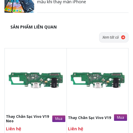
mẫu khi thay màn iPhone
SẢN PHẨM LIÊN QUAN
Xem tất cả
Tặng dán Cường lực, Ốp lưng khi
Tặng dán Cường lực, Ốp lưng khi
mua BHV
mua BHV
Tặng Voucher Giảm giá mua máy
Tặng Voucher Giảm giá mua máy
& sửa chữa trị giá 50.000đTặng dán
& sửa chữa trị giá 50.000đTặng dán
Cường lực, Ốp lưng khi mua BHV
Cường lực, Ốp lưng khi mua BHV
Tặng Voucher Giảm giá mua máy
Tặng Voucher Giảm giá mua máy
& sửa chữa trị giá 50.000đ
& sửa chữa trị giá 50.000đ
Thay Chân Sạc Vivo V19
Mua
Thay Chân Sạc Vivo V19
Mua
Neo
Liên hệ
Liên hệ