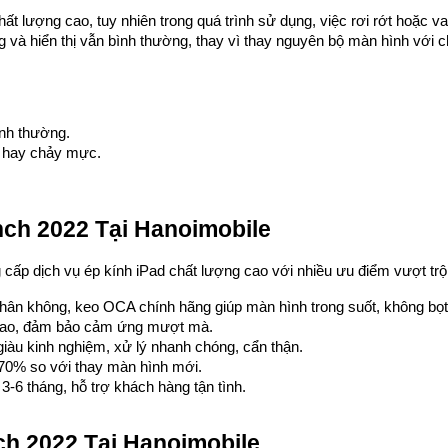
ất lượng cao, tuy nhiên trong quá trình sử dụng, việc rơi rớt hoặc 
và hiển thị vẫn bình thường, thay vì thay nguyên bộ màn hình với ch
ình thường.
n hay chảy mực.
inch 2022 Tại Hanoimobile
cấp dịch vụ ép kính iPad chất lượng cao với nhiều ưu điểm vượt trội
hân không, keo OCA chính hãng giúp màn hình trong suốt, không bọt
n cao, đảm bảo cảm ứng mượt mà.
 giàu kinh nghiệm, xử lý nhanh chóng, cẩn thận.
0-70% so với thay màn hình mới.
3-6 tháng, hỗ trợ khách hàng tận tình.
nch 2022 Tại Hanoimobile