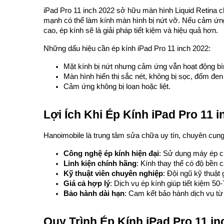
iPad Pro 11 inch 2022 sở hữu màn hình Liquid Retina ch
mạnh có thể làm kính màn hình bị nứt vỡ. Nếu cảm ứng 
cao, ép kính sẽ là giải pháp tiết kiệm và hiệu quả hơn.
Những dấu hiệu cần ép kính iPad Pro 11 inch 2022:
Mặt kính bị nứt nhưng cảm ứng vẫn hoạt động b
Màn hình hiển thị sắc nét, không bị sọc, đốm đe
Cảm ứng không bị loạn hoặc liệt.
Lợi Ích Khi Ép Kính iPad Pro 11 
Hanoimobile là trung tâm sửa chữa uy tín, chuyên cung 
Công nghệ ép kính hiện đại
: Sử dụng máy ép c
Linh kiện chính hãng
: Kính thay thế có độ bề
Kỹ thuật viên chuyên nghiệp
: Đội ngũ kỹ thuật
Giá cả hợp lý
: Dịch vụ ép kính giúp tiết kiệm 5
Bảo hành dài hạn
: Cam kết bảo hành dịch vụ từ 
Quy Trình Ép Kính iPad Pro 11 i