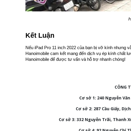
H
Kết Luận
Nếu iPad Pro 11 inch 2022 của bạn bị vỡ kính nhưng vẫn
Hanoimobile cam kết mang đến dịch vụ ép kính chất lư
Hanoimobile để được tư vấn và hỗ trợ nhanh chóng!
CÔNG T
Cơ sở 1: 240 Nguyễn Văn 
Cơ sở 2:
287 Cầu Giấy, Dịch
Cơ sở 3:
332 Nguyễn Trãi, Thanh X
Cơ sở 4: 92
Nguyễn Chí Th