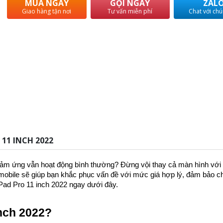
MUA NGAY
GỌI NGAY
ZAL
Giao hàng tận nơi
Tư vấn miễn phí
Chat với chú
 11 INCH 2022
cảm ứng vẫn hoạt động bình thường? Đừng vội thay cả màn hình với 
oimobile sẽ giúp bạn khắc phục vấn đề với mức giá hợp lý, đảm bảo c
 iPad Pro 11 inch 2022 ngay dưới đây.
inch 2022?