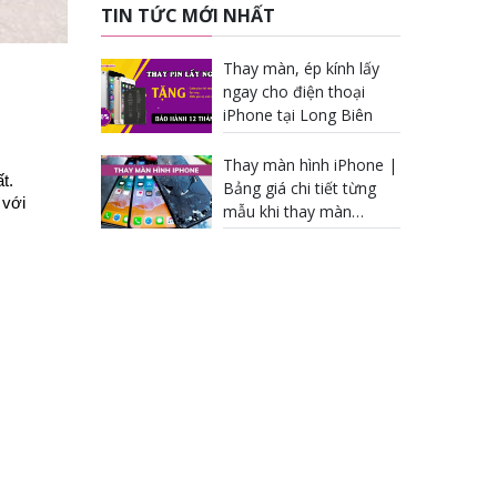
TIN TỨC MỚI NHẤT
Thay màn, ép kính lấy
ngay cho điện thoại
iPhone tại Long Biên
Thay màn hình iPhone |
t.
Bảng giá chi tiết từng
 với
mẫu khi thay màn
iPhone