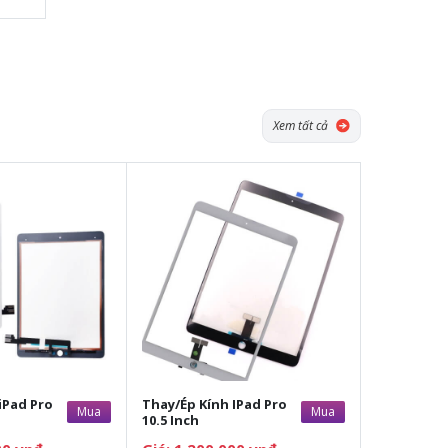
Xem tất cả
iPad Pro
Thay/Ép Kính IPad Pro
Mua
Mua
10.5 Inch