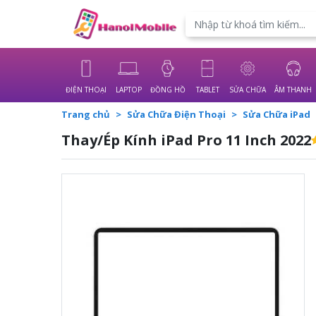
Powered by
Translate
ĐIỆN THOẠI
LAPTOP
ĐỒNG HỒ
TABLET
SỬA CHỮA
ÂM THANH
Trang chủ
Sửa Chữa Điện Thoại
Sửa Chữa iPad
Thay/Ép Kính iPad Pro 11 Inch 2022