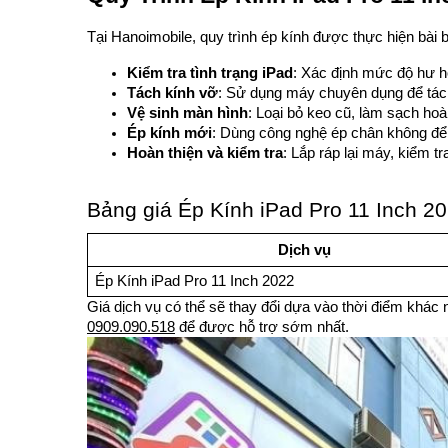
Tại Hanoimobile, quy trình ép kính được thực hiện bài 
Kiểm tra tình trạng iPad
: Xác định mức độ hư h
Tách kính vỡ
: Sử dụng máy chuyên dụng để tá
Vệ sinh màn hình
: Loại bỏ keo cũ, làm sạch hoà
Ép kính mới
: Dùng công nghệ ép chân không để
Hoàn thiện và kiểm tra
: Lắp ráp lại máy, kiểm t
Bảng giá Ép Kính iPad Pro 11 Inch 2
Dịch vụ
Ép Kính iPad Pro 11 Inch 2022
Giá dịch vụ có thể sẽ thay đổi dựa vào thời điểm khác n
0909.090.518
để được hỗ trợ sớm nhất.