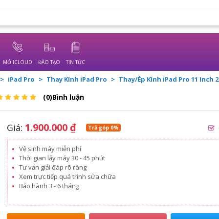
MỞ ICLOUD
ĐÀO TẠO
TIN TỨC
iPad Pro
Thay Kính iPad Pro
Thay/Ép Kính iPad Pro 11 Inch 
(0)Bình luận
1.900.000
₫
Giá:
Trả góp 0%
Vệ sinh máy miễn phí
Thời gian lấy máy 30 - 45 phút
Tư vấn giải đáp rõ ràng
Xem trực tiếp quá trình sửa chữa
Bảo hành 3 - 6 tháng