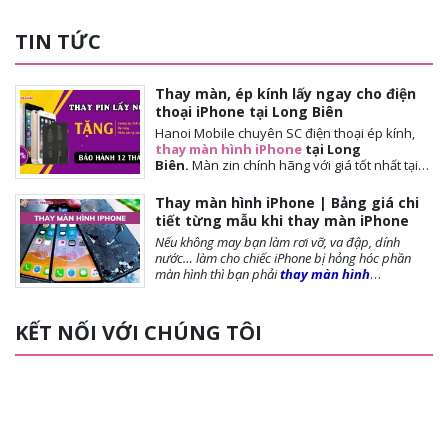
TIN TỨC
Thay màn, ép kính lấy ngay cho điện
thoại iPhone tại Long Biên
Hanoi Mobile chuyên SC điện thoại ép kính,
thay màn hình iPhone
tại Long
Biên.
Màn
zin chính hãng với giá tốt nhất tại
Hà Nội. Thời gian đợi nhanh, lấy ngay sau 10-
15 phút. Chế độ bảo hành tốt nhất tới khách
Thay màn hình iPhone | Bảng giá chi
hàng. Tặng cường lực full màn, tặng ốp lưng,
tiết từng mẫu khi thay màn iPhone
miễn phí vệ sinh máy.
Nếu không may bạn làm rơi vỡ, va đập, dính
nước… làm cho chiếc iPhone bị hỏng hóc phần
màn hình thì bạn phải
thay màn hình
iPhone
ngay để đảm bảo chất lượng cũng như
tuổi thọ của máy được dài lâu. Bài viết dưới
đây,
Hanoi Mobile
sẽ cung cấp đến bạn những
KẾT NỐI VỚI CHÚNG TÔI
lưu ý trước khi thay màn, các loại màn phổ biến và
giá thay màn hình là bao nhiêu?, mời bạn tham
khảo!