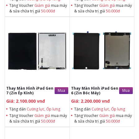
Tặng Voucher
Giảm giá
mua máy
Tặng Voucher
Giảm giá
mua máy
& sửa chữa trị giá
50.000đ
& sửa chữa trị giá
50.000đ
Tặng dán Cường lực, Ốp lưng khi
Tặng dán Cường lực, Ốp lưng khi
mua BHV
mua BHV
Tặng Voucher Giảm giá mua máy
Tặng Voucher Giảm giá mua máy
& sửa chữa trị giá 50.000đTặng dán
& sửa chữa trị giá 50.000đTặng dán
Cường lực, Ốp lưng khi mua BHV
Cường lực, Ốp lưng khi mua BHV
Tặng Voucher Giảm giá mua máy
Tặng Voucher Giảm giá mua máy
& sửa chữa trị giá 50.000đ
& sửa chữa trị giá 50.000đ
Thay Màn Hình iPad Gen
Thay Màn Hình iPad Gen
Mua
Mua
7 (Zin Ép Kính)
6 (Zin Bóc Máy)
Giá: 2.100.000 vnđ
Giá: 2.200.000 vnđ
Tặng dán
Cường lực, Ốp lưng
Tặng dán
Cường lực, Ốp lưng
Tặng Voucher
Giảm giá
mua máy
Tặng Voucher
Giảm giá
mua máy
& sửa chữa trị giá
50.000đ
& sửa chữa trị giá
50.000đ