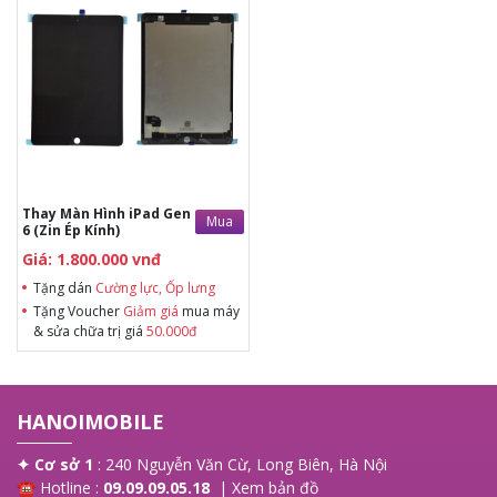
Tặng dán Cường lực, Ốp lưng khi
mua BHV
Tặng Voucher Giảm giá mua máy
& sửa chữa trị giá 50.000đTặng dán
Cường lực, Ốp lưng khi mua BHV
Tặng Voucher Giảm giá mua máy
& sửa chữa trị giá 50.000đ
Thay Màn Hình iPad Gen
Mua
6 (Zin Ép Kính)
Giá: 1.800.000 vnđ
Tặng dán
Cường lực, Ốp lưng
Tặng Voucher
Giảm giá
mua máy
& sửa chữa trị giá
50.000đ
HANOIMOBILE
✦ Cơ sở 1
: 240 Nguyễn Văn Cừ, Long Biên, Hà Nội
☎ Hotline :
09.09.09.05.18
|
Xem bản đồ