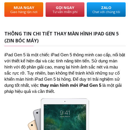
MUA NGAY
GỌI NGAY
ZALO
Giao hàng tận nơi
Tư vấn miễn phí
Chat với chúng tôi
THÔNG TIN CHI TIẾT THAY MÀN HÌNH IPAD GEN 5
(ZIN BÓC MÁY)
iPad Gen 5 là một chiếc iPad Gen 5 thông minh cao cấp, nổi bật
với thiết kế hiện đại và các tính năng tiên tiến. Sử dụng màn
hình với độ phân giải cao, mang lại hình ảnh sắc nét và màu
sắc rực rỡ. Tuy nhiên, bạn không thể tránh khỏi những sự cố
khiến màn hình iPad Gen 5 bị hỏng. Để duy trì trải nghiệm sử
dụng tốt nhất, việc
thay màn hình mới iPad Gen 5
là một giải
pháp hiệu quả và cần thiết.