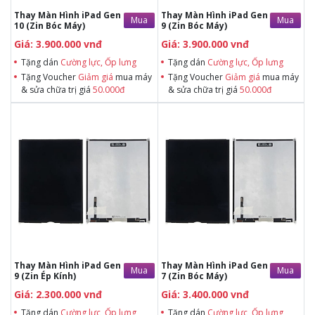
Thay Màn Hình iPad Gen
Thay Màn Hình iPad Gen
Mua
Mua
10 (Zin Bóc Máy)
9 (Zin Bóc Máy)
Giá: 3.900.000 vnđ
Giá: 3.900.000 vnđ
Tặng dán
Cường lực, Ốp lưng
Tặng dán
Cường lực, Ốp lưng
Tặng Voucher
Giảm giá
mua máy
Tặng Voucher
Giảm giá
mua máy
& sửa chữa trị giá
50.000đ
& sửa chữa trị giá
50.000đ
Tặng dán Cường lực, Ốp lưng khi
Tặng dán Cường lực, Ốp lưng khi
mua BHV
mua BHV
Tặng Voucher Giảm giá mua máy
Tặng Voucher Giảm giá mua máy
& sửa chữa trị giá 50.000đTặng dán
& sửa chữa trị giá 50.000đTặng dán
Cường lực, Ốp lưng khi mua BHV
Cường lực, Ốp lưng khi mua BHV
Tặng Voucher Giảm giá mua máy
Tặng Voucher Giảm giá mua máy
& sửa chữa trị giá 50.000đ
& sửa chữa trị giá 50.000đ
Thay Màn Hình iPad Gen
Thay Màn Hình iPad Gen
Mua
Mua
9 (Zin Ép Kính)
7 (Zin Bóc Máy)
Giá: 2.300.000 vnđ
Giá: 3.400.000 vnđ
Tặng dán
Cường lực, Ốp lưng
Tặng dán
Cường lực, Ốp lưng