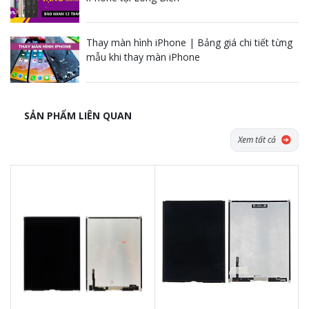
Thay màn hình iPhone | Bảng giá chi tiết từng
mẫu khi thay màn iPhone
SẢN PHẨM LIÊN QUAN
Xem tất cả
Tặng dán Cường lực, Ốp lưng khi
Tặng dán Cường lực, Ốp lưng khi
mua BHV
mua BHV
Tặng Voucher Giảm giá mua máy
Tặng Voucher Giảm giá mua máy
& sửa chữa trị giá 50.000đTặng dán
& sửa chữa trị giá 50.000đTặng dán
Cường lực, Ốp lưng khi mua BHV
Cường lực, Ốp lưng khi mua BHV
Tặng Voucher Giảm giá mua máy
Tặng Voucher Giảm giá mua máy
& sửa chữa trị giá 50.000đ
& sửa chữa trị giá 50.000đ