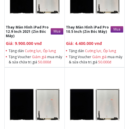
Cường lực, Ốp lưng khi mua BHV
Cường lực, Ốp lưng khi mua BHV
Tặng Voucher Giảm giá mua máy
Tặng Voucher Giảm giá mua máy
& sửa chữa trị giá 50.000đ
& sửa chữa trị giá 50.000đ
Thay Màn Hình iPad Pro
Thay Màn Hình iPad Pro
Mua
Mua
12.9 Inch 2021 (Zin Bóc
10.5 Inch (Zin Bóc Máy)
Máy)
Giá: 9.900.000 vnđ
Giá: 4.400.000 vnđ
Tặng dán
Cường lực, Ốp lưng
Tặng dán
Cường lực, Ốp lưng
Tặng Voucher
Giảm giá
mua máy
Tặng Voucher
Giảm giá
mua máy
& sửa chữa trị giá
50.000đ
& sửa chữa trị giá
50.000đ
Tặng dán Cường lực, Ốp lưng khi
Tặng dán Cường lực, Ốp lưng khi
mua BHV
mua BHV
Tặng Voucher Giảm giá mua máy
Tặng Voucher Giảm giá mua máy
& sửa chữa trị giá 50.000đTặng dán
& sửa chữa trị giá 50.000đTặng dán
Cường lực, Ốp lưng khi mua BHV
Cường lực, Ốp lưng khi mua BHV
Tặng Voucher Giảm giá mua máy
Tặng Voucher Giảm giá mua máy
& sửa chữa trị giá 50.000đ
& sửa chữa trị giá 50.000đ