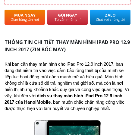
MUA NGAY
GỌI NGAY
ZALO
Giao hàng tận nơi
Tư vấn miễn phí
Chat với chúng tôi
THÔNG TIN CHI TIẾT THAY MÀN HÌNH IPAD PRO 12.9
INCH 2017 (ZIN BÓC MÁY)
Khi bạn cần thay màn hình cho iPad Pro 12.9 inch 2017, bạn
đang đặt niềm tin vào việc đảm bảo rằng thiết bị của mình sẽ
tiếp tục hoạt động một cách mạnh mẽ và hiệu quả. Màn hình
không chỉ là cửa sổ để trải nghiệm thế giới số, mà còn là nơi
hiển thị những khoảnh khắc quý giá và công việc quan trọng. Vì
vậy, khi đến với
dịch vụ thay màn hình iPad Pro 12.9 inch
2017
của HanoiMobile
, bạn muốn chắc chắn rằng công việc
được thực hiện với tâm huyết và chuyên nghiệp nhất.