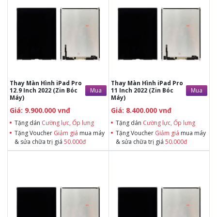
Tặng dán Cường lực, Ốp lưng khi
Tặng dán Cường lực, Ốp lưng khi
mua BHV
mua BHV
Tặng Voucher Giảm giá mua máy
Tặng Voucher Giảm giá mua máy
& sửa chữa trị giá 50.000đTặng dán
& sửa chữa trị giá 50.000đTặng dán
Cường lực, Ốp lưng khi mua BHV
Cường lực, Ốp lưng khi mua BHV
Tặng Voucher Giảm giá mua máy
Tặng Voucher Giảm giá mua máy
& sửa chữa trị giá 50.000đ
& sửa chữa trị giá 50.000đ
Thay Màn Hình iPad Pro
Thay Màn Hình iPad Pro
Mua
Mua
12.9 Inch 2022 (Zin Bóc
11 Inch 2022 (Zin Bóc
Máy)
Máy)
Giá: 9.900.000 vnđ
Giá: 8.400.000 vnđ
Tặng dán
Cường lực, Ốp lưng
Tặng dán
Cường lực, Ốp lưng
Tặng Voucher
Giảm giá
mua máy
Tặng Voucher
Giảm giá
mua máy
& sửa chữa trị giá
50.000đ
& sửa chữa trị giá
50.000đ
Tặng dán Cường lực, Ốp lưng khi
Tặng dán Cường lực, Ốp lưng khi
mua BHV
mua BHV
Tặng Voucher Giảm giá mua máy
Tặng Voucher Giảm giá mua máy
& sửa chữa trị giá 50.000đTặng dán
& sửa chữa trị giá 50.000đTặng dán