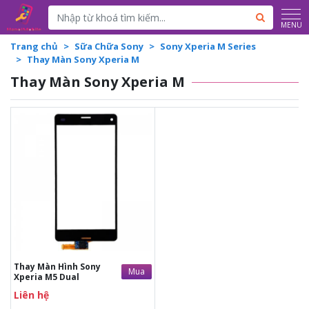
MENU
Trang chủ
Sữa Chữa Sony
Sony Xperia M Series
Thay Màn Sony Xperia M
Thay Màn Sony Xperia M
Liên hệ
Liên hệ
Vệ sinh máy miễn phí
Thời gian lấy máy 30 phút
Tư vấn giải đáp rõ ràng
Xem trực tiếp quá trình
thay màn
Tùy ý lựa chọn màn hình
thay
Bảo hành 12 tháng
Thay Màn Hình Sony
Mua
Xperia M5 Dual
Liên hệ