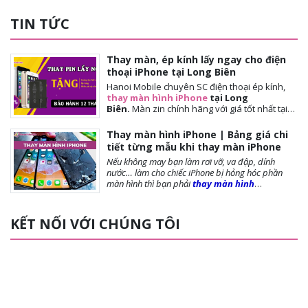
TIN TỨC
Thay màn, ép kính lấy ngay cho điện
thoại iPhone tại Long Biên
Hanoi Mobile chuyên SC điện thoại ép kính,
thay màn hình iPhone
tại Long
Biên.
Màn
zin chính hãng với giá tốt nhất tại
Hà Nội. Thời gian đợi nhanh, lấy ngay sau 10-
15 phút. Chế độ bảo hành tốt nhất tới khách
Thay màn hình iPhone | Bảng giá chi
hàng. Tặng cường lực full màn, tặng ốp lưng,
tiết từng mẫu khi thay màn iPhone
miễn phí vệ sinh máy.
Nếu không may bạn làm rơi vỡ, va đập, dính
nước… làm cho chiếc iPhone bị hỏng hóc phần
màn hình thì bạn phải
thay màn hình
iPhone
ngay để đảm bảo chất lượng cũng như
tuổi thọ của máy được dài lâu. Bài viết dưới
đây,
Hanoi Mobile
sẽ cung cấp đến bạn những
KẾT NỐI VỚI CHÚNG TÔI
lưu ý trước khi thay màn, các loại màn phổ biến và
giá thay màn hình là bao nhiêu?, mời bạn tham
khảo!