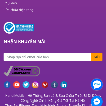
Phụ kiện
Sửa chữa điện thoại
NHẬN KHUYẾN MÃI
GỬI
HanoiMobile - Hệ Thống Bán Lẻ & Sửa Chữa Thiết Bị Di Động,
Công Nghệ Chính Hãng Giá Tốt Tại Hà Nội
Thay Pin iPhone
,
Thay Màn Hình iPhone
,
Thay/Ép Kính iPhone
,