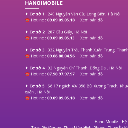
HANOIMOBILE
trước khi thay màn, các loại màn phổ
biến và giá thay màn hình là bao nhiêu?
mời bạn tham khảo!
✦ Cơ sở 1
: 240 Nguyễn Văn Cừ, Long Biên, Hà Nội
☎ Hotline :
09.09.09.05.18
|
Xem bản đồ
✦ Cơ sở 2
: 287 Cầu Giấy, Hà Nội
☎ Hotline :
09.09.09.05.13
|
Xem bản đồ
✦ Cơ sở 3
: 332 Nguyễn Trãi, Thanh Xuân Trung, Thanh
☎ Hotline :
09.66.88.04.56
|
Xem bản đồ
✦ Cơ sở 4
: 92 Nguyễn Chí Thanh ,Đống Đa , Hà Nội
☎ Hotline :
07.98.97.97.97
|
Xem bản đồ
✦ Cơ sở 5
: Số 17 ngách 40/ 358 Bùi Xương Trạch, Khư
xuân , Hà Nội
☎ Hotline :
09.09.09.05.18
|
Xem bản đồ
HanoiMobile - Hệ
Thay Pin iPhone
,
Thay Màn Hình iPhone
,
Thay/Ép Kí