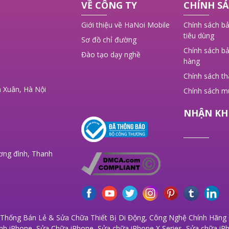
VỀ CÔNG TY
CHÍNH SÁ
,
Giới thiệu về HaNoi Mobile
Chính sách bả
tiêu dùng
Sơ đồ chỉ đường
Chính sách bả
Đào tạo dạy nghề
hàng
Chính sách t
 Xuân, Hà Nội
Chính sách m
NHẬN KH
ơng đình, Thanh
 Thống Bán Lẻ & Sửa Chữa Thiết Bị Di Động, Công Nghệ Chính Hãng G
nh iPhone
,
Sửa Chữa iPhone
,
Sửa chữa iPhone X Series
,
Sửa chữa iPh