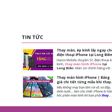
TIN TỨC
Thay màn, ép kính lấy ngay ch
điện thoại iPhone tại Long Biê
Hanoi Mobile chuyên SC điện thoại 
kính,
thay màn hình iPhone
tại
Long Biên.
Màn
zin chính hãng với
giá tốt nhất tại Hà Nội. Thời gian
đợi nhanh, lấy ngay sau 10-15 phút.
Thay màn hình iPhone | Bảng
Chế độ bảo hành tốt nhất tới khách
giá chi tiết từng mẫu khi thay
hàng. Tặng cường lực full màn, tặng
màn iPhone
Nếu không may bạn làm rơi vỡ, va đập,
ốp lưng, miễn phí vệ sinh máy.
dính nước… làm cho chiếc iPhone bị hỏ
hóc phần màn hình thì bạn phải
thay
màn hình iPhone
ngay để đảm bảo
chất lượng cũng như tuổi thọ của máy
được dài lâu. Bài viết dưới đây,
Hanoi
Mobile
sẽ cung cấp đến bạn những lưu