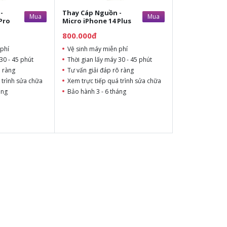
-
Thay Cáp Nguồn -
Mua
Mua
Pro
Micro iPhone 14 Plus
800.000đ
phí
Vệ sinh máy miễn phí
30 - 45 phút
Thời gian lấy máy 30 - 45 phút
õ ràng
Tư vấn giải đáp rõ ràng
 trình sửa chữa
Xem trực tiếp quá trình sửa chữa
áng
Bảo hành 3 - 6 tháng