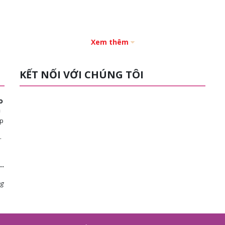
Xem thêm
KẾT NỐI VỚI CHÚNG TÔI
o
n
ép
ng
 ý