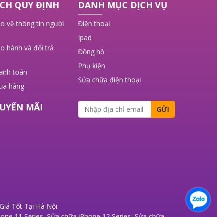
CH QUY ĐỊNH
DANH MỤC DỊCH VỤ
o vệ thông tin người
Điện thoại
Ipad
o hành và đổi trả
Đồng hồ
Phụ kiện
hanh toán
Sửa chữa điện thoại
ua hàng
UYẾN MÃI
GỬI
iá Tốt Tại Hà Nội
one 11 Series
,
Sửa chữa iPhone 12 Series
,
Sửa chữa