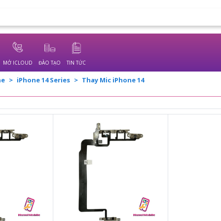
MỞ ICLOUD
ĐÀO TẠO
TIN TỨC
ne
iPhone 14 Series
Thay Mic iPhone 14