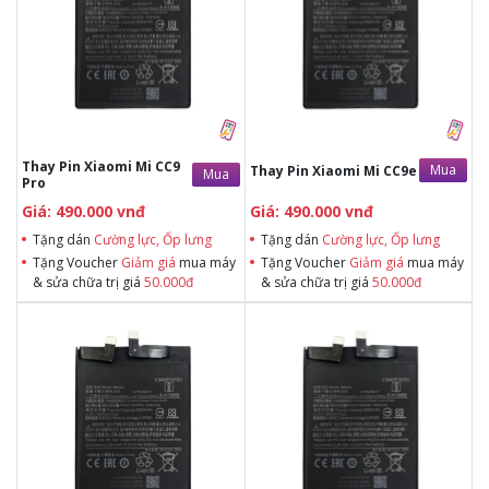
mua BHV
mua BHV
Tặng Voucher Giảm giá mua máy
Tặng Voucher Giảm giá mua máy
& sửa chữa trị giá 50.000đTặng dán
& sửa chữa trị giá 50.000đTặng dán
Cường lực, Ốp lưng khi mua BHV
Cường lực, Ốp lưng khi mua BHV
Tặng Voucher Giảm giá mua máy
Tặng Voucher Giảm giá mua máy
& sửa chữa trị giá 50.000đ
& sửa chữa trị giá 50.000đ
Thay Pin Xiaomi Mi CC9
Mua
Thay Pin Xiaomi Mi CC9e
Mua
Pro
Giá: 490.000 vnđ
Giá: 490.000 vnđ
Tặng dán
Cường lực, Ốp lưng
Tặng dán
Cường lực, Ốp lưng
Tặng Voucher
Giảm giá
mua máy
Tặng Voucher
Giảm giá
mua máy
& sửa chữa trị giá
50.000đ
& sửa chữa trị giá
50.000đ
Tặng dán Cường lực, Ốp lưng khi
Tặng dán Cường lực, Ốp lưng khi
mua BHV
mua BHV
Tặng Voucher Giảm giá mua máy
Tặng Voucher Giảm giá mua máy
& sửa chữa trị giá 50.000đTặng dán
& sửa chữa trị giá 50.000đTặng dán
Cường lực, Ốp lưng khi mua BHV
Cường lực, Ốp lưng khi mua BHV
Tặng Voucher Giảm giá mua máy
Tặng Voucher Giảm giá mua máy
& sửa chữa trị giá 50.000đ
& sửa chữa trị giá 50.000đ