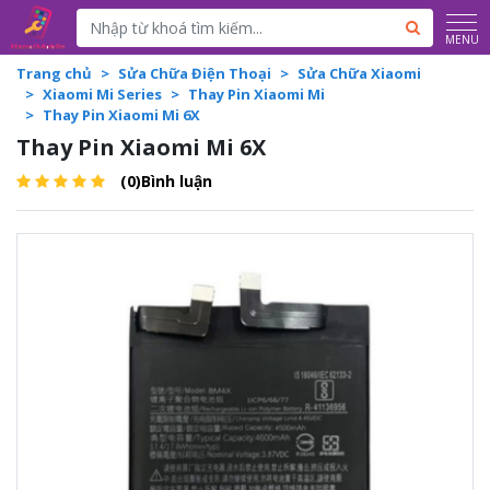
Powered by
Translate
MENU
Trang chủ
Sửa Chữa Điện Thoại
Sửa Chữa Xiaomi
Xiaomi Mi Series
Thay Pin Xiaomi Mi
Thay Pin Xiaomi Mi 6X
Thay Pin Xiaomi Mi 6X
(0)Bình luận