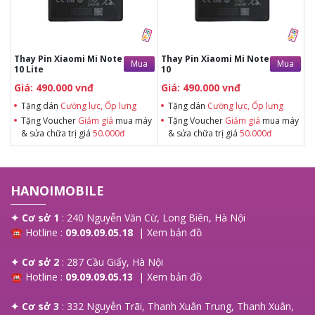
Tặng Voucher Giảm giá mua máy
& sửa chữa trị giá 50.000đ
& sửa chữa trị giá 50.000đ
Thay Pin Xiaomi Mi Note
Thay Pin Xiaomi Mi Note
Mua
Mua
10 Lite
10
Giá: 490.000 vnđ
Giá: 490.000 vnđ
Tặng dán
Cường lực, Ốp lưng
Tặng dán
Cường lực, Ốp lưng
Tặng Voucher
Giảm giá
mua máy
Tặng Voucher
Giảm giá
mua máy
& sửa chữa trị giá
50.000đ
& sửa chữa trị giá
50.000đ
HANOIMOBILE
✦ Cơ sở 1
: 240 Nguyễn Văn Cừ, Long Biên, Hà Nội
☎ Hotline :
09.09.09.05.18
|
Xem bản đồ
✦ Cơ sở 2
: 287 Cầu Giấy, Hà Nội
☎ Hotline :
09.09.09.05.13
|
Xem bản đồ
✦ Cơ sở 3
: 332 Nguyễn Trãi, Thanh Xuân Trung, Thanh Xuân,