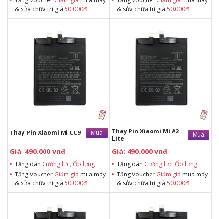
Tặng Voucher
Giảm giá
mua máy
Tặng Voucher
Giảm giá
mua máy
& sửa chữa trị giá
50.000đ
& sửa chữa trị giá
50.000đ
Tặng dán Cường lực, Ốp lưng khi
Tặng dán Cường lực, Ốp lưng khi
mua BHV
mua BHV
Tặng Voucher Giảm giá mua máy
Tặng Voucher Giảm giá mua máy
& sửa chữa trị giá 50.000đTặng dán
& sửa chữa trị giá 50.000đTặng dán
Cường lực, Ốp lưng khi mua BHV
Cường lực, Ốp lưng khi mua BHV
Tặng Voucher Giảm giá mua máy
Tặng Voucher Giảm giá mua máy
& sửa chữa trị giá 50.000đ
& sửa chữa trị giá 50.000đ
Thay Pin Xiaomi Mi A2
Mua
Thay Pin Xiaomi Mi CC9
Mua
Lite
Giá: 490.000 vnđ
Giá: 490.000 vnđ
Tặng dán
Cường lực, Ốp lưng
Tặng dán
Cường lực, Ốp lưng
Tặng Voucher
Giảm giá
mua máy
Tặng Voucher
Giảm giá
mua máy
& sửa chữa trị giá
50.000đ
& sửa chữa trị giá
50.000đ