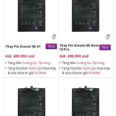
Tặng dán Cường lực, Ốp lưng khi
Tặng dán Cường lực, Ốp lưng khi
mua BHV
mua BHV
Tặng Voucher Giảm giá mua máy
Tặng Voucher Giảm giá mua máy
& sửa chữa trị giá 50.000đTặng dán
& sửa chữa trị giá 50.000đTặng dán
Cường lực, Ốp lưng khi mua BHV
Cường lực, Ốp lưng khi mua BHV
Tặng Voucher Giảm giá mua máy
Tặng Voucher Giảm giá mua máy
& sửa chữa trị giá 50.000đ
& sửa chữa trị giá 50.000đ
Thay Pin Xiaomi Mi Note
Mua
Thay Pin Xiaomi Mi A1
Mua
10 Pro
Giá: 490.000 vnđ
Giá: 490.000 vnđ
Tặng dán
Cường lực, Ốp lưng
Tặng dán
Cường lực, Ốp lưng
Tặng Voucher
Giảm giá
mua máy
Tặng Voucher
Giảm giá
mua máy
& sửa chữa trị giá
50.000đ
& sửa chữa trị giá
50.000đ
Tặng dán Cường lực, Ốp lưng khi
Tặng dán Cường lực, Ốp lưng khi
mua BHV
mua BHV
Tặng Voucher Giảm giá mua máy
Tặng Voucher Giảm giá mua máy
& sửa chữa trị giá 50.000đTặng dán
& sửa chữa trị giá 50.000đTặng dán
Cường lực, Ốp lưng khi mua BHV
Cường lực, Ốp lưng khi mua BHV
Tặng Voucher Giảm giá mua máy