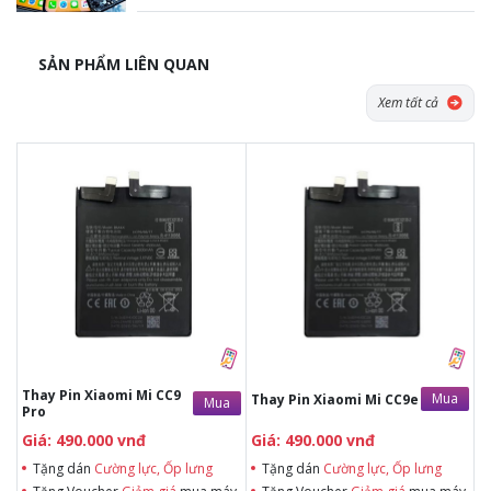
SẢN PHẨM LIÊN QUAN
Xem tất cả
Tặng dán Cường lực, Ốp lưng khi
Tặng dán Cường lực, Ốp lưng khi
mua BHV
mua BHV
Tặng Voucher Giảm giá mua máy
Tặng Voucher Giảm giá mua máy
& sửa chữa trị giá 50.000đTặng dán
& sửa chữa trị giá 50.000đTặng dán
Cường lực, Ốp lưng khi mua BHV
Cường lực, Ốp lưng khi mua BHV
Tặng Voucher Giảm giá mua máy
Tặng Voucher Giảm giá mua máy
& sửa chữa trị giá 50.000đ
& sửa chữa trị giá 50.000đ
Thay Pin Xiaomi Mi CC9
Mua
Thay Pin Xiaomi Mi CC9e
Mua
Pro
Giá: 490.000 vnđ
Giá: 490.000 vnđ
Tặng dán
Cường lực, Ốp lưng
Tặng dán
Cường lực, Ốp lưng