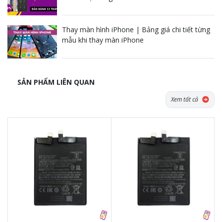
Thay màn hình iPhone | Bảng giá chi tiết từng
mẫu khi thay màn iPhone
SẢN PHẨM LIÊN QUAN
Xem tất cả
Tặng dán Cường lực, Ốp lưng khi
Tặng dán Cường lực, Ốp lưng khi
mua BHV
mua BHV
Tặng Voucher Giảm giá mua máy
Tặng Voucher Giảm giá mua máy
& sửa chữa trị giá 50.000đTặng dán
& sửa chữa trị giá 50.000đTặng dán
Cường lực, Ốp lưng khi mua BHV
Cường lực, Ốp lưng khi mua BHV
Tặng Voucher Giảm giá mua máy
Tặng Voucher Giảm giá mua máy
& sửa chữa trị giá 50.000đ
& sửa chữa trị giá 50.000đ