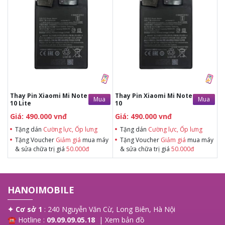
Tặng dán Cường lực, Ốp lưng khi
Tặng dán Cường lực, Ốp lưng khi
mua BHV
mua BHV
Tặng Voucher Giảm giá mua máy
Tặng Voucher Giảm giá mua máy
& sửa chữa trị giá 50.000đTặng dán
& sửa chữa trị giá 50.000đTặng dán
Cường lực, Ốp lưng khi mua BHV
Cường lực, Ốp lưng khi mua BHV
Tặng Voucher Giảm giá mua máy
Tặng Voucher Giảm giá mua máy
& sửa chữa trị giá 50.000đ
& sửa chữa trị giá 50.000đ
Thay Pin Xiaomi Mi Note
Thay Pin Xiaomi Mi Note
Mua
Mua
10 Lite
10
Giá: 490.000 vnđ
Giá: 490.000 vnđ
Tặng dán
Cường lực, Ốp lưng
Tặng dán
Cường lực, Ốp lưng
Tặng Voucher
Giảm giá
mua máy
Tặng Voucher
Giảm giá
mua máy
& sửa chữa trị giá
50.000đ
& sửa chữa trị giá
50.000đ
HANOIMOBILE
✦ Cơ sở 1
: 240 Nguyễn Văn Cừ, Long Biên, Hà Nội
☎ Hotline :
09.09.09.05.18
|
Xem bản đồ