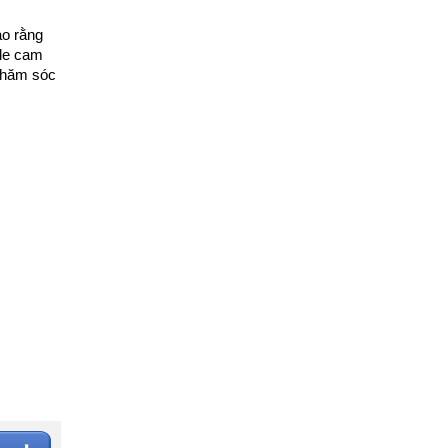
ảo rằng
ile cam
chăm sóc