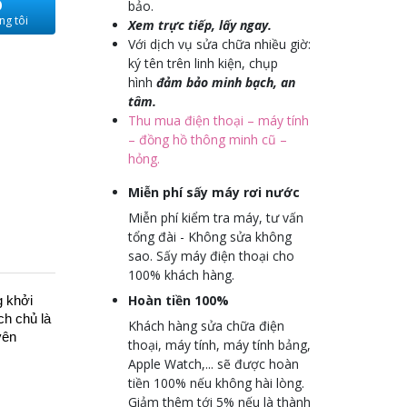
O
bảo.
ng tôi
Xem trực tiếp, lấy ngay.
Với dịch vụ sửa chữa nhiều giờ:
ký tên trên linh kiện, chụp
hình
đảm bảo minh bạch, an
tâm.
Thu mua điện thoại – máy tính
– đồng hồ thông minh cũ –
hỏng.
Miễn phí sấy máy rơi nước
Miễn phí kiểm tra máy, tư vấn
tổng đài - Không sửa không
sao. Sấy máy điện thoại cho
100% khách hàng.
Hoàn tiền 100%
g khởi
ch chủ là
Khách hàng sửa chữa điện
yên
thoại, máy tính, máy tính bảng,
Apple Watch,... sẽ được hoàn
tiền 100% nếu không hài lòng.
Giảm thêm tới 5% nếu là thành