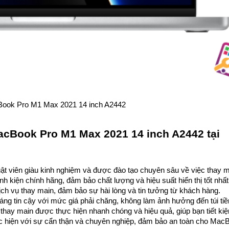
ook Pro M1 Max 2021 14 inch A2442
acBook Pro M1 Max 2021 14 inch A2442 tại
uật viên giàu kinh nghiệm và được đào tạo chuyên sâu về việc thay m
inh kiện chính hãng, đảm bảo chất lượng và hiệu suất hiển thị tốt nhất
ch vụ thay main, đảm bảo sự hài lòng và tin tưởng từ khách hàng.
áng tin cậy với mức giá phải chăng, không làm ảnh hưởng đến túi tiề
 thay main được thực hiện nhanh chóng và hiệu quả, giúp bạn tiết kiệ
ực hiện với sự cẩn thận và chuyên nghiệp, đảm bảo an toàn cho Mac