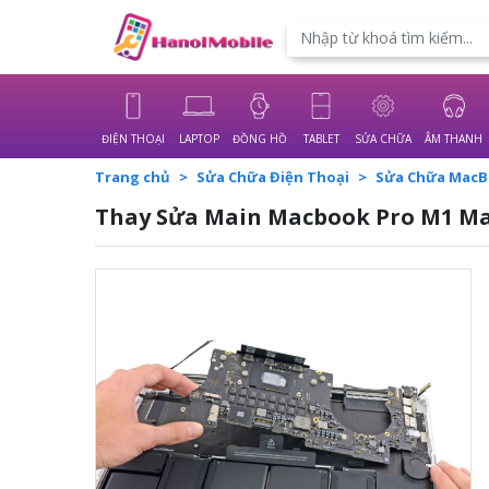
Powered by
Translate
ĐIỆN THOẠI
LAPTOP
ĐỒNG HỒ
TABLET
SỬA CHỮA
ÂM THANH
Trang chủ
Sửa Chữa Điện Thoại
Sửa Chữa Mac
Thay Sửa Main Macbook Pro M1 Max