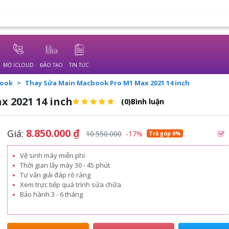
MỞ ICLOUD
ĐÀO TẠO
TIN TỨC
Book
Thay Sửa Main Macbook Pro M1 Max 2021 14 inch
 2021 14 inch
(0)Bình luận
8.850.000
₫
Giá:
10.550.000
-17%
Trả góp 0%
Vệ sinh máy miễn phí
Thời gian lấy máy 30 - 45 phút
Tư vấn giải đáp rõ ràng
Xem trực tiếp quá trình sửa chữa
Bảo hành 3 - 6 tháng