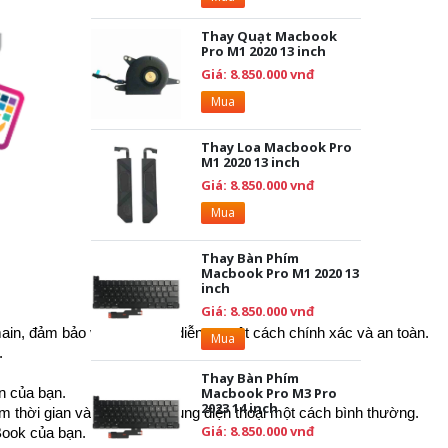
Thay Quạt Macbook
Pro M1 2020 13 inch
Giá: 8.850.000 vnđ
Mua
Thay Loa Macbook Pro
M1 2020 13 inch
Giá: 8.850.000 vnđ
Mua
Thay Bàn Phím
Macbook Pro M1 2020 13
inch
Giá: 8.850.000 vnđ
ain, đảm bảo việc thay đổi diễn ra một cách chính xác và an toàn.
Mua
.
Thay Bàn Phím
Macbook Pro M3 Pro
n của bạn.
2023 14 inch
m thời gian và tiếp tục sử dụng điện thoại một cách bình thường.
Giá: 8.850.000 vnđ
Book của bạn.