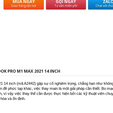
MUA NGAY
GỌI NGAY
ZAL
Giao hàng tận nơi
Tư vấn miễn phí
Chat với chú
OK PRO M1 MAX 2021 14 INCH
 14 inch (mã A2442) gặp sự cố nghiêm trọng, chẳng hạn như khôn
 đề phức tạp khác, việc thay main là một giải pháp cần thiết. Bo mạ
nh, vì vậy việc thay thế cần được thực hiện bởi các kỹ thuật viên chu
 hòa và ổn định.