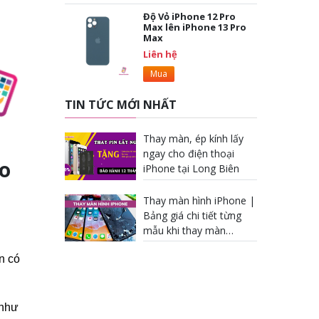
Độ Vỏ iPhone 12 Pro
Max lên iPhone 13 Pro
Max
Liên hệ
Mua
TIN TỨC MỚI NHẤT
Thay màn, ép kính lấy
ngay cho điện thoại
ro
iPhone tại Long Biên
Thay màn hình iPhone |
Bảng giá chi tiết từng
mẫu khi thay màn
iPhone
n có
 như