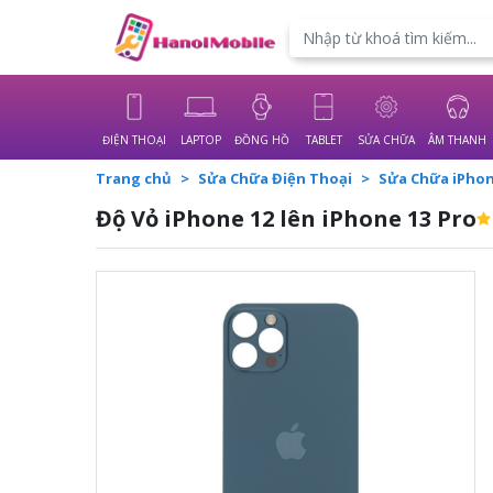
Powered by
Translate
ĐIỆN THOẠI
LAPTOP
ĐỒNG HỒ
TABLET
SỬA CHỮA
ÂM THANH
Trang chủ
Sửa Chữa Điện Thoại
Sửa Chữa iPho
Độ Vỏ iPhone 12 lên iPhone 13 Pro