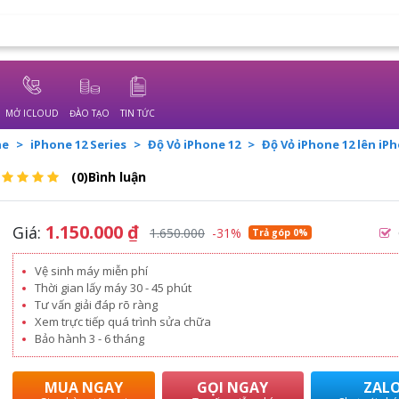
MỞ ICLOUD
ĐÀO TẠO
TIN TỨC
ne
iPhone 12 Series
Độ Vỏ iPhone 12
Độ Vỏ iPhone 12 lên iP
(0)Bình luận
1.150.000
₫
Giá:
1.650.000
-31%
Trả góp 0%
Vệ sinh máy miễn phí
Thời gian lấy máy 30 - 45 phút
Tư vấn giải đáp rõ ràng
Xem trực tiếp quá trình sửa chữa
Bảo hành 3 - 6 tháng
MUA NGAY
GỌI NGAY
ZAL