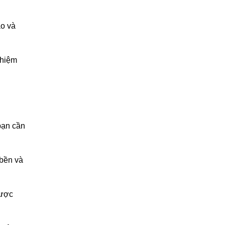
áo và
ghiệm
bạn cần
 bền và
được