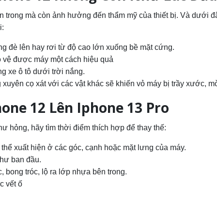
ên trong mà còn ảnh hưởng đến thẩm mỹ của thiết bị. Và dưới đ
i:
ng đè lên hay rơi từ độ cao lớn xuống bề mặt cứng.
 vệ được máy một cách hiệu quả
 xe ô tô dưới trời nắng.
 xuyên cọ xát với các vật khác sẽ khiến vỏ máy bị trầy xước, m
hone 12 Lên Iphone 13 Pro
 hỏng, hãy tìm thời điểm thích hợp để thay thế:
ó thể xuất hiện ở các góc, cạnh hoặc mặt lưng của máy.
như ban đầu.
 bong tróc, lộ ra lớp nhựa bên trong.
c vết ố