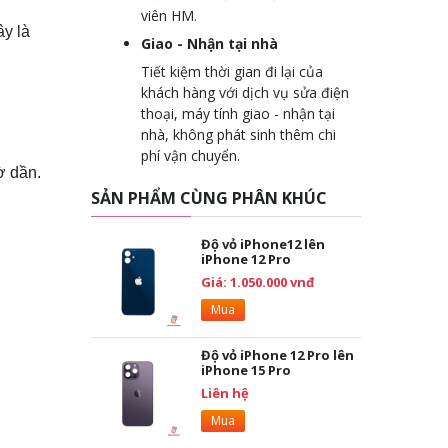
viên HM.
ây là
Giao - Nhận tại nhà
Tiết kiệm thời gian đi lại của
khách hàng với dịch vụ sửa điện
thoại, máy tính giao - nhận tại
nhà, không phát sinh thêm chi
phí vận chuyển.
ờ dần.
SẢN PHẨM CÙNG PHÂN KHÚC
Độ vỏ iPhone12 lên
iPhone 12 Pro
Giá: 1.050.000 vnđ
Mua
Độ vỏ iPhone 12 Pro lên
iPhone 15 Pro
Liên hệ
Mua