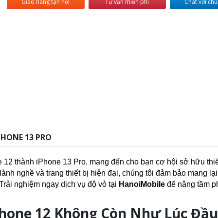
Giao hàng tận nơi
Tư vấn miễn phí
Chat với chú
PHONE 13 PRO
e 12 thành iPhone 13 Pro, mang đến cho bạn cơ hội sở hữu thi
n lành nghề và trang thiết bị hiện đại, chúng tôi đảm bảo mang lạ
Trải nghiệm ngay dịch vụ độ vỏ tại
HanoiMobile
để nâng tầm p
hone 12 Không Còn Như Lúc Đầ