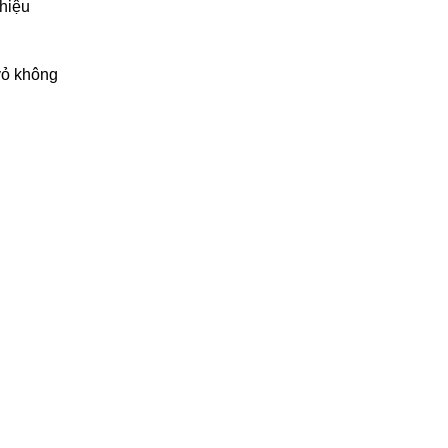
 hiệu
vỏ không