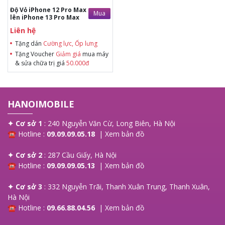
Độ Vỏ iPhone 12 Pro Max
Mua
lên iPhone 13 Pro Max
Liên hệ
Tặng dán
Cường lực, Ốp lưng
Tặng Voucher
Giảm giá
mua máy
& sửa chữa trị giá
50.000đ
HANOIMOBILE
✦ Cơ sở 1
: 240 Nguyễn Văn Cừ, Long Biên, Hà Nội
☎ Hotline :
09.09.09.05.18
|
Xem bản đồ
✦ Cơ sở 2
: 287 Cầu Giấy, Hà Nội
☎ Hotline :
09.09.09.05.13
|
Xem bản đồ
✦ Cơ sở 3
: 332 Nguyễn Trãi, Thanh Xuân Trung, Thanh Xuân,
Hà Nội
☎ Hotline :
09.66.88.04.56
|
Xem bản đồ