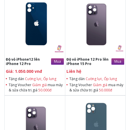
Tặng dán Cường lực, Ốp lưng khi
Tặng dán Cường lực, Ốp lưng khi
mua BHV
mua BHV
Tặng Voucher Giảm giá mua máy
Tặng Voucher Giảm giá mua máy
& sửa chữa trị giá 50.000đTặng dán
& sửa chữa trị giá 50.000đTặng dán
Cường lực, Ốp lưng khi mua BHV
Cường lực, Ốp lưng khi mua BHV
Tặng Voucher Giảm giá mua máy
Tặng Voucher Giảm giá mua máy
& sửa chữa trị giá 50.000đ
& sửa chữa trị giá 50.000đ
Độ vỏ iPhone12 lên
Độ vỏ iPhone 12 Pro lên
Mua
Mua
iPhone 12 Pro
iPhone 15 Pro
Giá: 1.050.000 vnđ
Liên hệ
Tặng dán
Cường lực, Ốp lưng
Tặng dán
Cường lực, Ốp lưng
Tặng Voucher
Giảm giá
mua máy
Tặng Voucher
Giảm giá
mua máy
& sửa chữa trị giá
50.000đ
& sửa chữa trị giá
50.000đ
Tặng dán Cường lực, Ốp lưng khi
Tặng dán Cường lực, Ốp lưng khi
mua BHV
mua BHV
Tặng Voucher Giảm giá mua máy
Tặng Voucher Giảm giá mua máy