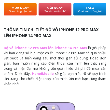
MUA NGAY
GỌI NGAY
ZALO
Giao hàng tận nơi
Tư vấn miễn phí
Chat với chúng tôi
THÔNG TIN CHI TIẾT ĐỘ VỎ IPHONE 12 PRO MAX
LÊN IPHONE 14 PRO MAX
Độ vỏ iPhone 12 Pro Max lên iPhone 14 Pro Max
là giải pháp
khi bạn đang sở hữu một chiết iPhone 12 Pro Max có quá nhiều
vết xước và biến dạng sau một thời gian sử dụng. Hoặc đơn
giản, bạn muốn nâng cấp điện thoại của mình lên thật sang
trọng và hiện đại mà không tốn quá nhiều chi phí để mua sản
phẩm. Dưới đây,
HanoiMobile
sẽ giúp bạn hiểu rõ về quy trình
tân trang cho chiếc điện thoại của mình. Xin mời bạn cùng tham
khảo nhé!