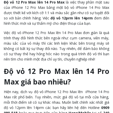
Độ vỏ 12 Pro Max lên 14 Pro Max
là việc thay phần mặt sau
của iPhone 12 Pro Max bằng một bộ vỏ iPhone 14 Pro Max
được thiết kế với kích cỡ 1:1 và màu sắc gần như có sự tuyệt đối
so với bản chính hãng. Việc
độ vỏ 12prm lên 14prm
đem đến
hình thức mới và sự thẩm mỹ cho điện thoại của bạn.
Việc độ vỏ iPhone 12 Pro Max lên 14 Pro Max đơn giản là quá
trình thay đổi hình thức bên ngoài như: cụm camera, viền máy,
màu sắc của vỏ máy thì các linh kiện khác bên trong máy sẽ
không có bất kỳ sự thay đổi nào. Tuy nhiên, để đảm bảo không
có sự thay thế hay hỏng hóc nào trong quá trình độ vỏ thì bạn
nên tìm cho mình một địa chỉ uy tín, chuyên nghiệp nhé!
Độ vỏ 12 Pro Max lên 14 Pro
Max giá bao nhiêu?
Hiện nay, dịch vụ độ vỏ iPhone 12 Pro Max lên iPhone 14 Pro
Max rất phổ biến. Tuy nhiên, mức giá độ vỏ tại mỗi cửa hàng,
mỗi thời điểm sẽ có sự khác nhau. Muốn biết chính xác nhất giá
độ vỏ 12prm lên 14prm các bạn hãy liên hệ đến Hotline
0909
090 518
hoặc qua trực tiếp cửa hàng
HanoiMobile
tại số
240