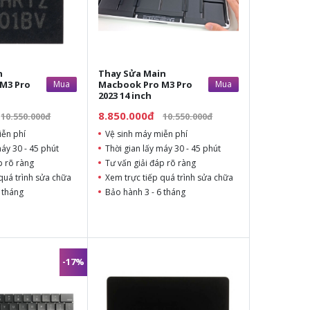
n
Thay Sửa Main
M3 Pro
Mua
Macbook Pro M3 Pro
Mua
2023 14 inch
8.850.000đ
10.550.000đ
10.550.000đ
iễn phí
Vệ sinh máy miễn phí
máy 30 - 45 phút
Thời gian lấy máy 30 - 45 phút
p rõ ràng
Tư vấn giải đáp rõ ràng
quá trình sửa chữa
Xem trực tiếp quá trình sửa chữa
 tháng
Bảo hành 3 - 6 tháng
-17%