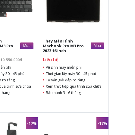
m
Thay Màn Hình
M3 Pro
Mua
Macbook Pro M3 Pro
Mua
2023 16 inch
Liên hệ
10.550.000đ
iễn phí
Vệ sinh máy miễn phí
máy 30 - 45 phút
Thời gian lấy máy 30 - 45 phút
p rõ ràng
Tư vấn giải đáp rõ ràng
quá trình sửa chữa
Xem trực tiếp quá trình sửa chữa
 tháng
Bảo hành 3 - 6 tháng
-17%
-17%