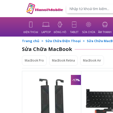
Powered by
Translate
ĐIỆN THOẠI
LAPTOP
ĐỒNG HỒ
TABLET
SỬA CHỮA
ÂM THANH
Trang chủ
Sửa Chữa Điện Thoại
Sửa Chữa Mac
Sửa Chữa MacBook
MacBook Pro
MacBook Retina
MacBook Air
-17%