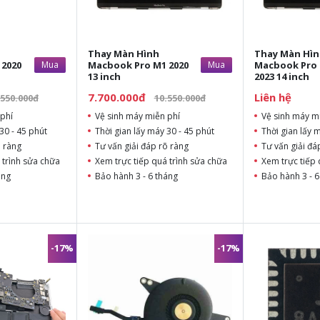
Thay Màn Hình
Thay Màn Hì
 2020
Mua
Macbook Pro M1 2020
Mua
Macbook Pro 
13 inch
2023 14 inch
7.700.000đ
Liên hệ
.550.000đ
10.550.000đ
phí
Vệ sinh máy miễn phí
Vệ sinh máy m
30 - 45 phút
Thời gian lấy máy 30 - 45 phút
Thời gian lấy 
õ ràng
Tư vấn giải đáp rõ ràng
Tư vấn giải đá
 trình sửa chữa
Xem trực tiếp quá trình sửa chữa
Xem trực tiếp 
áng
Bảo hành 3 - 6 tháng
Bảo hành 3 - 6
-17%
-17%