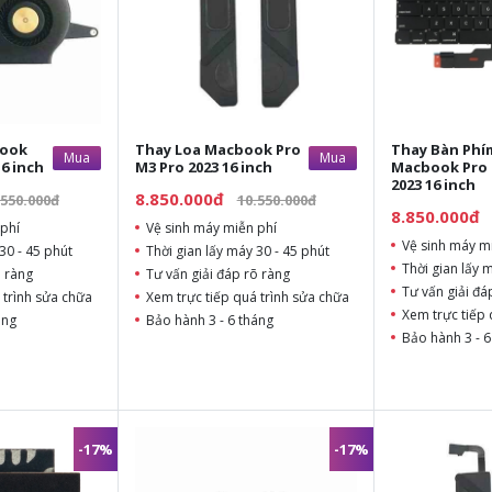
book
Thay Loa Macbook Pro
Thay Bàn Phí
Mua
Mua
16 inch
M3 Pro 2023 16 inch
Macbook Pro 
2023 16 inch
8.850.000đ
.550.000đ
10.550.000đ
8.850.000đ
phí
Vệ sinh máy miễn phí
Vệ sinh máy m
30 - 45 phút
Thời gian lấy máy 30 - 45 phút
Thời gian lấy 
õ ràng
Tư vấn giải đáp rõ ràng
Tư vấn giải đá
 trình sửa chữa
Xem trực tiếp quá trình sửa chữa
Xem trực tiếp 
áng
Bảo hành 3 - 6 tháng
Bảo hành 3 - 6
-17%
-17%