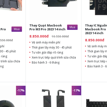
Thay Quạt Macbook
Thay IC Nguồ
Mua
 Pro
Mua
Pro M3 Pro 2023 14 inch
Macbook Pro 
2023 14 inch
8.850.000đ
10.550.000đ
8.850.000đ
.550.000đ
Vệ sinh máy miễn phí
phí
Vệ sinh máy m
Thời gian lấy máy 30 - 45 phút
30 - 45 phút
Thời gian lấy 
Tư vấn giải đáp rõ ràng
õ ràng
Tư vấn giải đá
Xem trực tiếp quá trình sửa chữa
 trình sửa chữa
Xem trực tiếp 
Bảo hành 3 - 6 tháng
áng
Bảo hành 3 - 6
-17%
-17%