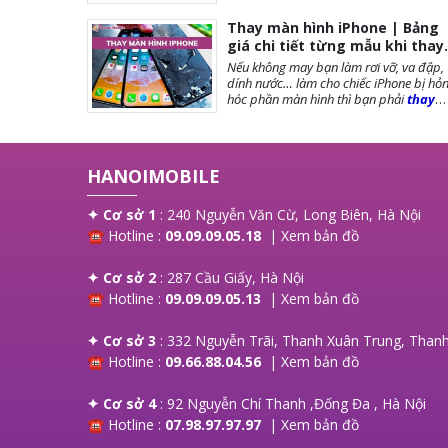
giá tốt nhất tại Hà Nội. Thời gian
đợi nhanh, lấy ngay sau 10-15 phút.
Thay màn hình iPhone | Bảng
Chế độ bảo hành tốt nhất tới khách
giá chi tiết từng mẫu khi thay
hàng. Tặng cường lực full màn, tặng
màn iPhone
Nếu không may bạn làm rơi vỡ, va đập,
ốp lưng, miễn phí vệ sinh máy.
dính nước… làm cho chiếc iPhone bị hỏ
hóc phần màn hình thì bạn phải
thay
màn hình iPhone
ngay để đảm bảo
chất lượng cũng như tuổi thọ của máy
được dài lâu. Bài viết dưới đây,
Hanoi
Mobile
sẽ cung cấp đến bạn những lưu
HANOIMOBILE
trước khi thay màn, các loại màn phổ
biến và giá thay màn hình là bao nhiêu?
mời bạn tham khảo!
✦ Cơ sở 1
: 240 Nguyễn Văn Cừ, Long Biên, Hà Nội
☎ Hotline :
09.09.09.05.18
|
Xem bản đồ
✦ Cơ sở 2
: 287 Cầu Giấy, Hà Nội
☎ Hotline :
09.09.09.05.13
|
Xem bản đồ
✦ Cơ sở 3
: 332 Nguyễn Trãi, Thanh Xuân Trung, Thanh
☎ Hotline :
09.66.88.04.56
|
Xem bản đồ
✦ Cơ sở 4
: 92 Nguyễn Chí Thanh ,Đống Đa , Hà Nội
☎ Hotline :
07.98.97.97.97
|
Xem bản đồ