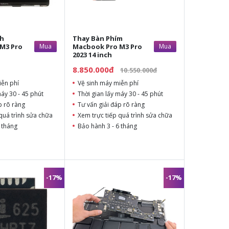
nh
Thay Bàn Phím
M3 Pro
Mua
Macbook Pro M3 Pro
Mua
2023 14 inch
8.850.000đ
10.550.000đ
iễn phí
Vệ sinh máy miễn phí
máy 30 - 45 phút
Thời gian lấy máy 30 - 45 phút
p rõ ràng
Tư vấn giải đáp rõ ràng
quá trình sửa chữa
Xem trực tiếp quá trình sửa chữa
 tháng
Bảo hành 3 - 6 tháng
-17%
-17%