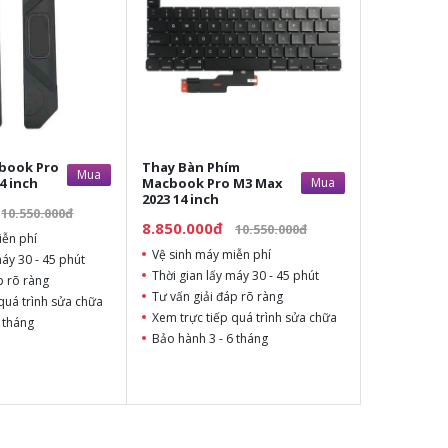
book Pro
Thay Bàn Phím
Mua
4 inch
Macbook Pro M3 Max
Mua
2023 14 inch
10.550.000đ
8.850.000đ
10.550.000đ
iễn phí
Vệ sinh máy miễn phí
máy 30 - 45 phút
Thời gian lấy máy 30 - 45 phút
p rõ ràng
Tư vấn giải đáp rõ ràng
quá trình sửa chữa
Xem trực tiếp quá trình sửa chữa
 tháng
Bảo hành 3 - 6 tháng