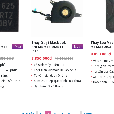
Thay Quạt Macbook
Thay Loa Mac
 Max
Mua
Pro M3 Max 2023 14
Mua
M3 Max 2023 1
inch
8.850.000đ
8.850.000đ
.550.000đ
10.550.000đ
Vệ sinh máy m
phí
Vệ sinh máy miễn phí
Thời gian lấy 
30 - 45 phút
Thời gian lấy máy 30 - 45 phút
Tư vấn giải đá
õ ràng
Tư vấn giải đáp rõ ràng
Xem trực tiếp 
 trình sửa chữa
Xem trực tiếp quá trình sửa chữa
Bảo hành 3 - 6
áng
Bảo hành 3 - 6 tháng
«Trước
1
2
3
4
5
...
Sau»