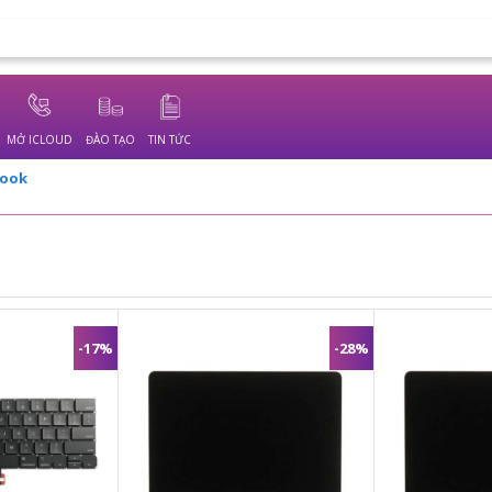
MỞ ICLOUD
ĐÀO TẠO
TIN TỨC
Book
-17%
-28%