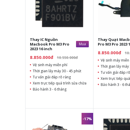
Thay IC Nguồn
Thay Quạt Mac
Macbook Pro M3 Pro
Mua
Pro M3 Pro 2023 
2023 16 inch
8.850.000đ
10
8.850.000đ
10.550.000đ
Vệ sinh máy miễn 
Vệ sinh máy miễn phí
Thời gian lấy máy 
Thời gian lấy máy 30 - 45 phút
Tư vấn giải đáp r
Tư vấn giải đáp rõ ràng
Xem trực tiếp quá
Xem trực tiếp quá trình sửa chữa
Bảo hành 3 - 6 th
Bảo hành 3 - 6 tháng
-17%