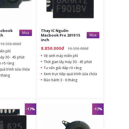
acbook
Thay IC Nguồn
Mua
ch
Macbook Pro 2019 15
Mua
inch
10.550.000đ
8.850.000đ
10.550.000đ
iễn phí
Vệ sinh máy miễn phí
máy 30 - 45 phút
Thời gian lấy máy 30 - 45 phút
p rõ ràng
Tư vấn giải đáp rõ ràng
quá trình sửa chữa
Xem trực tiếp quá trình sửa chữa
 tháng
Bảo hành 3 - 6 tháng
-17%
-17%