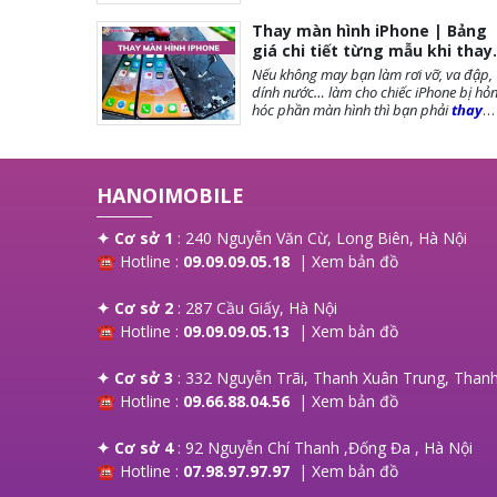
giá tốt nhất tại Hà Nội. Thời gian
đợi nhanh, lấy ngay sau 10-15 phút.
Thay màn hình iPhone | Bảng
Chế độ bảo hành tốt nhất tới khách
giá chi tiết từng mẫu khi thay
hàng. Tặng cường lực full màn, tặng
màn iPhone
Nếu không may bạn làm rơi vỡ, va đập,
ốp lưng, miễn phí vệ sinh máy.
dính nước… làm cho chiếc iPhone bị hỏ
hóc phần màn hình thì bạn phải
thay
màn hình iPhone
ngay để đảm bảo
chất lượng cũng như tuổi thọ của máy
được dài lâu. Bài viết dưới đây,
Hanoi
Mobile
sẽ cung cấp đến bạn những lưu
HANOIMOBILE
trước khi thay màn, các loại màn phổ
biến và giá thay màn hình là bao nhiêu?
mời bạn tham khảo!
✦ Cơ sở 1
: 240 Nguyễn Văn Cừ, Long Biên, Hà Nội
☎ Hotline :
09.09.09.05.18
|
Xem bản đồ
✦ Cơ sở 2
: 287 Cầu Giấy, Hà Nội
☎ Hotline :
09.09.09.05.13
|
Xem bản đồ
✦ Cơ sở 3
: 332 Nguyễn Trãi, Thanh Xuân Trung, Thanh
☎ Hotline :
09.66.88.04.56
|
Xem bản đồ
✦ Cơ sở 4
: 92 Nguyễn Chí Thanh ,Đống Đa , Hà Nội
☎ Hotline :
07.98.97.97.97
|
Xem bản đồ