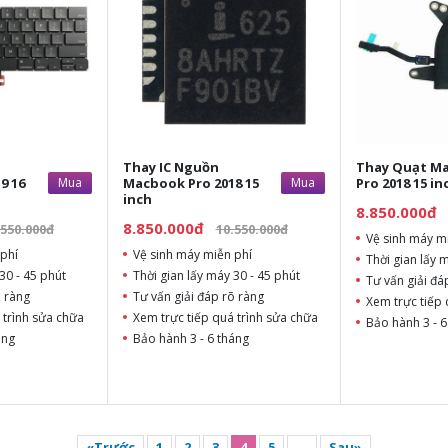
Thay IC Nguồn
Thay Quạt M
9 16
Mua
Macbook Pro 2018 15
Mua
Pro 2018 15 in
inch
8.850.000đ
8.850.000đ
.550.000đ
10.550.000đ
Vệ sinh máy m
phí
Vệ sinh máy miễn phí
Thời gian lấy 
30 - 45 phút
Thời gian lấy máy 30 - 45 phút
Tư vấn giải đá
õ ràng
Tư vấn giải đáp rõ ràng
Xem trực tiếp 
 trình sửa chữa
Xem trực tiếp quá trình sửa chữa
Bảo hành 3 - 6
áng
Bảo hành 3 - 6 tháng
«Trước
1
2
3
4
5
...
Sau»