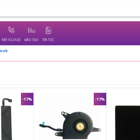
MỞ ICLOUD
ĐÀO TẠO
TIN TỨC
Book
-17%
-17%