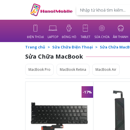
Powered by
Translate
ĐIỆN THOẠI
LAPTOP
ĐỒNG HỒ
TABLET
SỬA CHỮA
ÂM THANH
Trang chủ
Sửa Chữa Điện Thoại
Sửa Chữa Mac
Sửa Chữa MacBook
MacBook Pro
MacBook Retina
MacBook Air
-17%