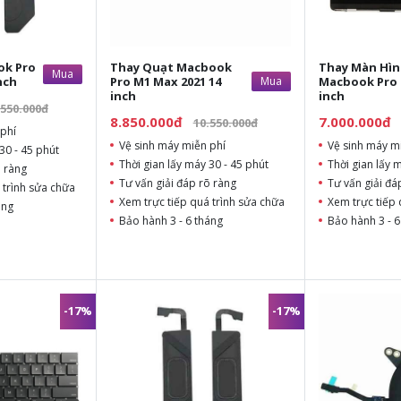
ok Pro
Thay Quạt Macbook
Thay Màn Hì
Mua
nch
Pro M1 Max 2021 14
Mua
Macbook Pro 
inch
inch
.550.000đ
8.850.000đ
7.000.000đ
10.550.000đ
phí
Vệ sinh máy miễn phí
Vệ sinh máy m
30 - 45 phút
Thời gian lấy máy 30 - 45 phút
Thời gian lấy 
õ ràng
Tư vấn giải đáp rõ ràng
Tư vấn giải đá
 trình sửa chữa
Xem trực tiếp quá trình sửa chữa
Xem trực tiếp 
áng
Bảo hành 3 - 6 tháng
Bảo hành 3 - 6
-17%
-17%