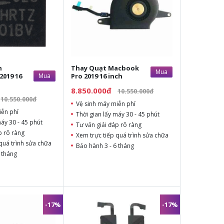
n
Thay Quạt Macbook
Mua
2019 16
Mua
Pro 2019 16 inch
8.850.000đ
10.550.000đ
10.550.000đ
Vệ sinh máy miễn phí
iễn phí
Thời gian lấy máy 30 - 45 phút
máy 30 - 45 phút
Tư vấn giải đáp rõ ràng
p rõ ràng
Xem trực tiếp quá trình sửa chữa
quá trình sửa chữa
Bảo hành 3 - 6 tháng
 tháng
-17%
-17%