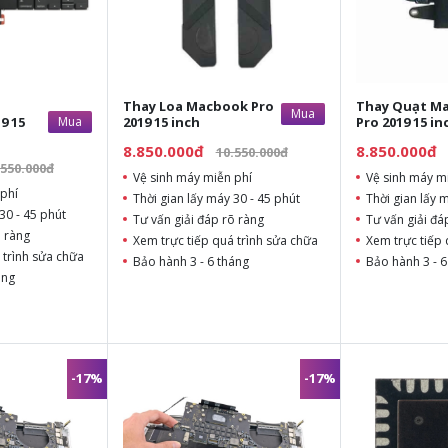
Thay Loa Macbook Pro
Thay Quạt M
Mua
9 15
Mua
2019 15 inch
Pro 2019 15 in
8.850.000đ
8.850.000đ
10.550.000đ
.550.000đ
Vệ sinh máy miễn phí
Vệ sinh máy m
phí
Thời gian lấy máy 30 - 45 phút
Thời gian lấy 
30 - 45 phút
Tư vấn giải đáp rõ ràng
Tư vấn giải đá
õ ràng
Xem trực tiếp quá trình sửa chữa
Xem trực tiếp 
 trình sửa chữa
Bảo hành 3 - 6 tháng
Bảo hành 3 - 6
áng
-17%
-17%