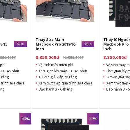
Thay Sửa Main
Thay IC Nguồ
8 15
Mua
Macbook Pro 2019 16
Mua
Macbook Pro 
inch
inch
8.850.000đ
8.850.000đ
.550.000đ
10.550.000đ
phí
Vệ sinh máy miễn phí
Vệ sinh máy m
30 - 45 phút
Thời gian lấy máy 30 - 45 phút
Thời gian lấy 
õ ràng
Tư vấn giải đáp rõ ràng
Tư vấn giải đá
 trình sửa chữa
Xem trực tiếp quá trình sửa chữa
Xem trực tiếp 
áng
Bảo hành 3 - 6 tháng
Bảo hành 3 - 6
-17%
-17%