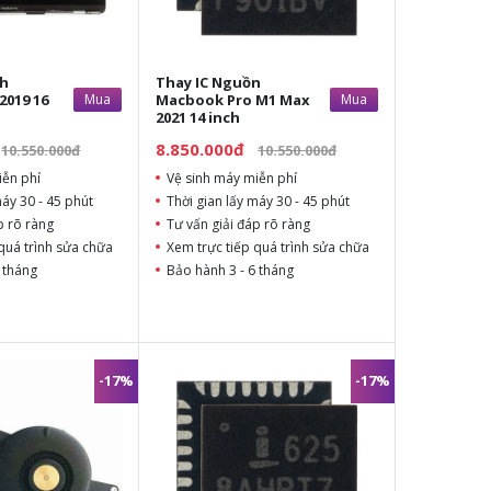
nh
Thay IC Nguồn
2019 16
Mua
Macbook Pro M1 Max
Mua
2021 14 inch
8.850.000đ
10.550.000đ
10.550.000đ
iễn phí
Vệ sinh máy miễn phí
máy 30 - 45 phút
Thời gian lấy máy 30 - 45 phút
p rõ ràng
Tư vấn giải đáp rõ ràng
quá trình sửa chữa
Xem trực tiếp quá trình sửa chữa
 tháng
Bảo hành 3 - 6 tháng
-17%
-17%