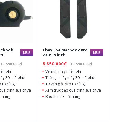
acbook
Thay Loa Macbook Pro
Mua
Mua
ch
2018 15 inch
8.850.000đ
10.550.000đ
10.550.000đ
iễn phí
Vệ sinh máy miễn phí
máy 30 - 45 phút
Thời gian lấy máy 30 - 45 phút
p rõ ràng
Tư vấn giải đáp rõ ràng
quá trình sửa chữa
Xem trực tiếp quá trình sửa chữa
 tháng
Bảo hành 3 - 6 tháng