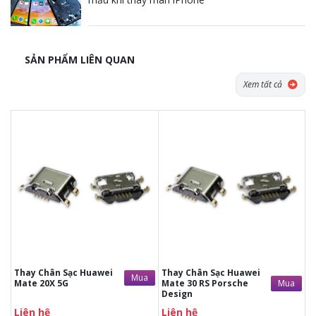
SẢN PHẨM LIÊN QUAN
Xem tất cả
Tặng dán Cường lực, Ốp lưng khi
Tặng dán Cường lực, Ốp lưng khi
mua BHV
mua BHV
Tặng Voucher Giảm giá mua máy
Tặng Voucher Giảm giá mua máy
& sửa chữa trị giá 50.000đTặng dán
& sửa chữa trị giá 50.000đTặng dán
Cường lực, Ốp lưng khi mua BHV
Cường lực, Ốp lưng khi mua BHV
Tặng Voucher Giảm giá mua máy
Tặng Voucher Giảm giá mua máy
& sửa chữa trị giá 50.000đ
& sửa chữa trị giá 50.000đ
Thay Chân Sạc Huawei
Thay Chân Sạc Huawei
Mua
Mua
Mate 20X 5G
Mate 30 RS Porsche
Design
Liên hệ
Liên hệ