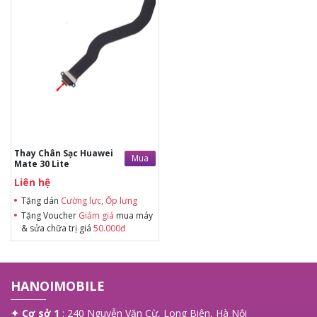
Tặng dán Cường lực, Ốp lưng khi
mua BHV
Tặng Voucher Giảm giá mua máy
& sửa chữa trị giá 50.000đTặng dán
Cường lực, Ốp lưng khi mua BHV
Tặng Voucher Giảm giá mua máy
& sửa chữa trị giá 50.000đ
Thay Chân Sạc Huawei
Mua
Mate 30 Lite
Liên hệ
Tặng dán
Cường lực, Ốp lưng
Tặng Voucher
Giảm giá
mua máy
& sửa chữa trị giá
50.000đ
HANOIMOBILE
✦ Cơ sở 1
: 240 Nguyễn Văn Cừ, Long Biên, Hà Nội