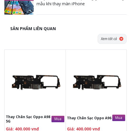
mẫu khi thay màn iPhone
SẢN PHẨM LIÊN QUAN
Xem tất cả
Tặng dán Cường lực, Ốp lưng khi
Tặng dán Cường lực, Ốp lưng khi
mua BHV
mua BHV
Tặng Voucher Giảm giá mua máy
Tặng Voucher Giảm giá mua máy
& sửa chữa trị giá 50.000đTặng dán
& sửa chữa trị giá 50.000đTặng dán
Cường lực, Ốp lưng khi mua BHV
Cường lực, Ốp lưng khi mua BHV
Tặng Voucher Giảm giá mua máy
Tặng Voucher Giảm giá mua máy
& sửa chữa trị giá 50.000đ
& sửa chữa trị giá 50.000đ
Thay Chân Sạc Oppo A98
Mua
Thay Chân Sạc Oppo A96
Mua
5G
Giá: 400.000 vnđ
Giá: 400.000 vnđ