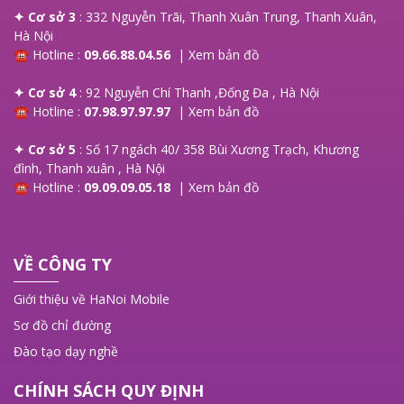
✦ Cơ sở 3
: 332 Nguyễn Trãi, Thanh Xuân Trung, Thanh Xuân,
Hà Nội
☎ Hotline :
09.66.88.04.56
|
Xem bản đồ
✦ Cơ sở 4
: 92 Nguyễn Chí Thanh ,Đống Đa , Hà Nội
☎ Hotline :
07.98.97.97.97
|
Xem bản đồ
✦ Cơ sở 5
: Số 17 ngách 40/ 358 Bùi Xương Trạch, Khương
đình, Thanh xuân , Hà Nội
☎ Hotline :
09.09.09.05.18
|
Xem bản đồ
VỀ CÔNG TY
Giới thiệu về HaNoi Mobile
Sơ đồ chỉ đường
Đào tạo dạy nghề
CHÍNH SÁCH QUY ĐỊNH