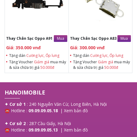
& sửa chữa trị giá 50.000đTặng dán
& sửa chữa trị giá 50.000đTặng dán
Cường lực, Ốp lưng khi mua BHV
Cường lực, Ốp lưng khi mua BHV
Tặng Voucher Giảm giá mua máy
Tặng Voucher Giảm giá mua máy
& sửa chữa trị giá 50.000đ
& sửa chữa trị giá 50.000đ
Mua
Mua
Thay Chân Sạc Oppo A91
Thay Chân Sạc Oppo A83
Giá: 350.000 vnđ
Giá: 300.000 vnđ
Tặng dán
Cường lực, Ốp lưng
Tặng dán
Cường lực, Ốp lưng
Tặng Voucher
Giảm giá
mua máy
Tặng Voucher
Giảm giá
mua máy
& sửa chữa trị giá
50.000đ
& sửa chữa trị giá
50.000đ
HANOIMOBILE
✦ Cơ sở 1
: 240 Nguyễn Văn Cừ, Long Biên, Hà Nội
☎ Hotline :
09.09.09.05.18
|
Xem bản đồ
✦ Cơ sở 2
: 287 Cầu Giấy, Hà Nội
☎ Hotline :
09.09.09.05.13
|
Xem bản đồ