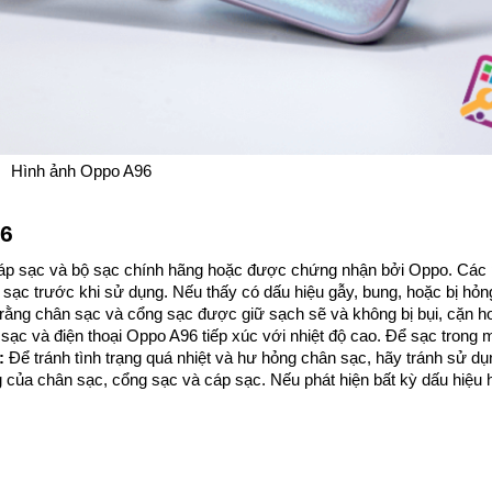
Hình ảnh Oppo A96
96
áp sạc và bộ sạc chính hãng hoặc được chứng nhận bởi Oppo. Các ph
 sạc trước khi sử dụng. Nếu thấy có dấu hiệu gẫy, bung, hoặc bị hỏ
rằng chân sạc và cổng sạc được giữ sạch sẽ và không bị bụi, cặn h
sạc và điện thoại Oppo A96 tiếp xúc với nhiệt độ cao. Để sạc trong 
:
 Để tránh tình trạng quá nhiệt và hư hỏng chân sạc, hãy tránh sử dụn
g của chân sạc, cổng sạc và cáp sạc. Nếu phát hiện bất kỳ dấu hiệu h