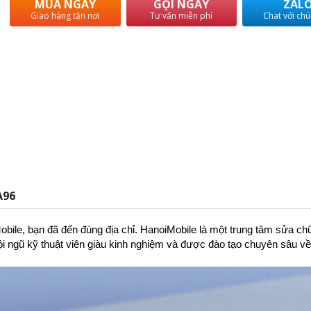
MUA NGAY
GỌI NGAY
ZAL
Giao hàng tận nơi
Tư vấn miễn phí
Chat với chú
A96
obile
, bạn đã đến đúng địa chỉ. HanoiMobile là một trung tâm sửa ch
 đội ngũ kỹ thuật viên giàu kinh nghiệm và được đào tạo chuyên sâu v