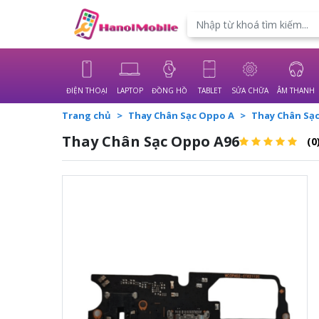
Powered by
Translate
ĐIỆN THOẠI
LAPTOP
ĐỒNG HỒ
TABLET
SỬA CHỮA
ÂM THANH
Trang chủ
Thay Chân Sạc Oppo A
Thay Chân Sạ
Thay Chân Sạc Oppo A96
(0