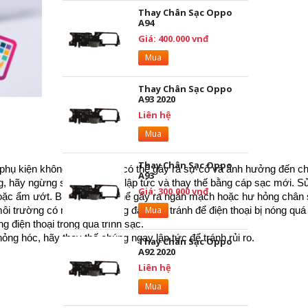
Thay Chân Sạc Oppo
A94
Giá: 400.000 vnđ
Mua
Thay Chân Sạc Oppo
A93 2020
Liên hệ
Mua
Thay Chân Sạc Oppo
ụ kiện không chính hãng có thể gây ra sự cố và ảnh hưởng đến chấ
A93
ng, hãy ngừng sử dụng ngay lập tức và thay thế bằng cáp sạc mới. S
Giá: 300.000 vnđ
oặc ẩm ướt. Bụi và ẩm có thể gây ra ngắn mạch hoặc hư hỏng chân 
Mua
môi trường có nhiệt độ thoáng đãng và tránh để điện thoại bị nóng qu
g điện thoại trong quá trình sạc.
ỏng hóc, hãy thay thế chúng ngay lập tức để tránh rủi ro.
Thay Chân Sạc Oppo
A92 2020
Liên hệ
Mua