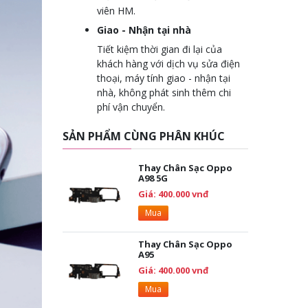
viên HM.
Giao - Nhận tại nhà
Tiết kiệm thời gian đi lại của
khách hàng với dịch vụ sửa điện
thoại, máy tính giao - nhận tại
nhà, không phát sinh thêm chi
phí vận chuyển.
SẢN PHẨM CÙNG PHÂN KHÚC
Thay Chân Sạc Oppo
A98 5G
Giá: 400.000 vnđ
Mua
Thay Chân Sạc Oppo
A95
Giá: 400.000 vnđ
Mua