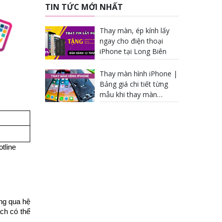
TIN TỨC MỚI NHẤT
Thay màn, ép kính lấy
ngay cho điện thoại
iPhone tại Long Biên
Thay màn hình iPhone |
Bảng giá chi tiết từng
mẫu khi thay màn
iPhone
tline
ông qua hệ
ch có thể