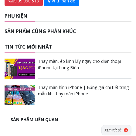
09.09.090.518
Vị trí bản đồ
PHỤ KIỆN
SẢN PHẨM CÙNG PHÂN KHÚC
TIN TỨC MỚI NHẤT
Thay màn, ép kính lấy ngay cho điện thoại
iPhone tại Long Biên
Thay màn hình iPhone | Bảng giá chi tiết từng
mẫu khi thay màn iPhone
SẢN PHẨM LIÊN QUAN
Xem tất cả