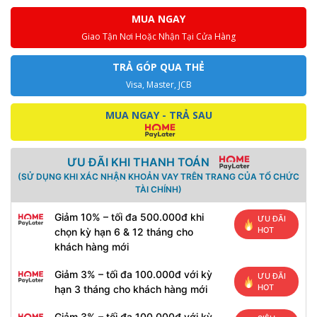
MUA NGAY
Giao Tận Nơi Hoặc Nhận Tại Cửa Hàng
TRẢ GÓP QUA THẺ
Visa, Master, JCB
MUA NGAY - TRẢ SAU
ƯU ĐÃI KHI THANH TOÁN
(SỬ DỤNG KHI XÁC NHẬN KHOẢN VAY TRÊN TRANG CỦA TỔ CHỨC
TÀI CHÍNH)
Giảm 10% – tối đa 500.000đ khi
ƯU ĐÃI
HOT
chọn kỳ hạn 6 & 12 tháng cho
khách hàng mới
Giảm 3% – tối đa 100.000đ với kỳ
ƯU ĐÃI
HOT
hạn 3 tháng cho khách hàng mới
Giảm 3% – tối đa 100.000đ với kỳ