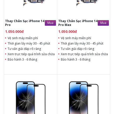
Tùy ý lựa chọn chân cáp
Bảo hành 3 - 6 tháng
sạc thay
Bảo hành 3 - 6 tháng
Thay Chân Sạc iPhone 14
Thay Chân Sạc iPhone 14
Mua
Mua
Pro
Pro Max
1.050.000đ
1.050.000đ
Vệ sinh máy miễn phí
Vệ sinh máy miễn phí
Thời gian lấy máy 30 - 45 phút
Thời gian lấy máy 30 - 45 phút
Tư vấn giải đáp rõ ràng
Tư vấn giải đáp rõ ràng
Xem trực tiếp quá trình sửa chữa
Xem trực tiếp quá trình sửa chữa
Bảo hành 3 - 6 tháng
Bảo hành 3 - 6 tháng
1.350.000đ
1.150.000đ
Liên hệ
Liên hệ
Thời gian lấy máy 30 - 45
Thời gian lấy máy 30 - 45
phút
phút
Tư vấn giải đáp rõ ràng
Tư vấn giải đáp rõ ràng
Xem trực tiếp quá trình
Xem trực tiếp quá trình
thay/ép mặt kính
thay/ép mặt kính
Tùy ý lựa chọn mặt
Tùy ý lựa chọn mặt