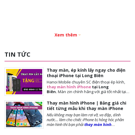
Xem thêm
TIN TỨC
Thay màn, ép kính lấy ngay cho điện
thoại iPhone tại Long Biên
Hanoi Mobile chuyên SC điện thoại ép kính,
thay màn hình iPhone
tại Long
Biên.
Màn
zin chính hãng với giá tốt nhất tại
Hà Nội. Thời gian đợi nhanh, lấy ngay sau 10-
15 phút. Chế độ bảo hành tốt nhất tới khách
Thay màn hình iPhone | Bảng giá chi
hàng. Tặng cường lực full màn, tặng ốp lưng,
tiết từng mẫu khi thay màn iPhone
miễn phí vệ sinh máy.
Nếu không may bạn làm rơi vỡ, va đập, dính
nước… làm cho chiếc iPhone bị hỏng hóc phần
màn hình thì bạn phải
thay màn hình
iPhone
ngay để đảm bảo chất lượng cũng như
tuổi thọ của máy được dài lâu. Bài viết dưới