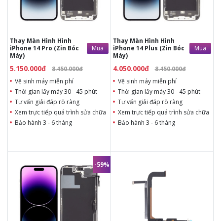
hình thay
hình thay
Bảo hành 6 - 12 tháng
Bảo hành 6 - 12 tháng
Thay Màn Hình Hình
Thay Màn Hình Hình
Mua
Mua
iPhone 14 Pro (Zin Bóc
iPhone 14 Plus (Zin Bóc
Máy)
Máy)
5.150.000đ
4.050.000đ
8.450.000đ
8.450.000đ
Vệ sinh máy miễn phí
Vệ sinh máy miễn phí
Thời gian lấy máy 30 - 45 phút
Thời gian lấy máy 30 - 45 phút
Tư vấn giải đáp rõ ràng
Tư vấn giải đáp rõ ràng
Xem trực tiếp quá trình sửa chữa
Xem trực tiếp quá trình sửa chữa
Bảo hành 3 - 6 tháng
Bảo hành 3 - 6 tháng
-59%
850.000đ
Liên hệ
2.950.000đ
7.150.000đ
Thời gian lấy máy 15 phút
Thời gian lấy máy 30 phút
Tư vấn giải đáp rõ ràng
Tư vấn giải đáp rõ ràng
Xem trực tiếp quá trình
Xem trực tiếp quá trình
thay kính lưng sau
thay màn
Tùy ý lựa chọn kính