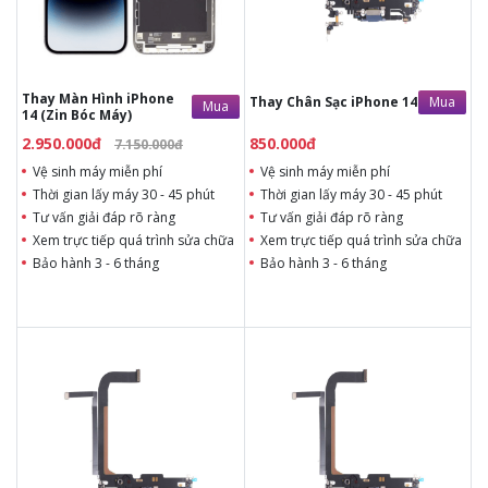
Tùy ý lựa chọn màn
lưng thay
hình thay
Bảo hành 3 - 6 tháng
Bảo hành 6 - 12 tháng
Thay Màn Hình iPhone
Mua
Thay Chân Sạc iPhone 14
Mua
14 (Zin Bóc Máy)
2.950.000đ
850.000đ
7.150.000đ
Vệ sinh máy miễn phí
Vệ sinh máy miễn phí
Thời gian lấy máy 30 - 45 phút
Thời gian lấy máy 30 - 45 phút
Tư vấn giải đáp rõ ràng
Tư vấn giải đáp rõ ràng
Xem trực tiếp quá trình sửa chữa
Xem trực tiếp quá trình sửa chữa
Bảo hành 3 - 6 tháng
Bảo hành 3 - 6 tháng
1.050.000đ
Liên hệ
1.050.000đ
Liên hệ
Thời gian lấy máy 15 phút
Vệ sinh máy miễn phí
Tư vấn giải đáp rõ ràng
Thời gian lấy máy 45 phút
Xem trực tiếp quá trình
Tư vấn giải đáp rõ ràng
thay kính lưng sau
Xem trực tiếp quá trình
Tùy ý lựa chọn kính
thay pin
lưng thay