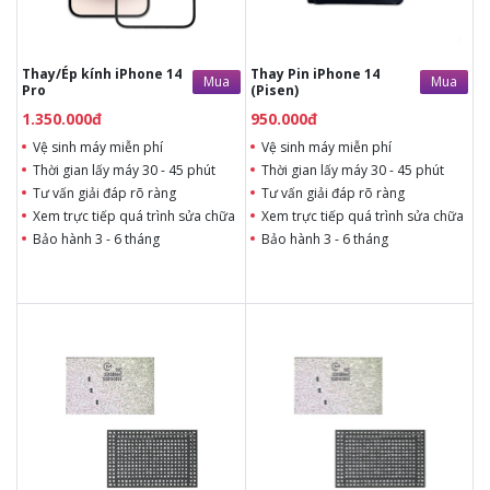
Bảo hành 3 - 6 tháng
Thay/Ép kính iPhone 14
Thay Pin iPhone 14
Mua
Mua
Pro
(Pisen)
1.350.000đ
950.000đ
Vệ sinh máy miễn phí
Vệ sinh máy miễn phí
Thời gian lấy máy 30 - 45 phút
Thời gian lấy máy 30 - 45 phút
Tư vấn giải đáp rõ ràng
Tư vấn giải đáp rõ ràng
Xem trực tiếp quá trình sửa chữa
Xem trực tiếp quá trình sửa chữa
Bảo hành 3 - 6 tháng
Bảo hành 3 - 6 tháng
Liên hệ
Liên hệ
Liên hệ
Liên hệ
Vệ sinh máy miễn phí
Vệ sinh máy miễn phí
Thời gian lấy máy 1 - 2 giờ
Thời gian lấy máy 1 - 2 giờ
Tư vấn giải đáp rõ ràng
Tư vấn giải đáp rõ ràng
Xem trực tiếp quá trình
Xem trực tiếp quá trình
thay IC WiFi
thay IC WiFi
Tùy ý lựa chọn IC WiFi thay
Tùy ý lựa chọn IC WiFi thay
Bảo hành 3 - 6 tháng
Bảo hành 3 - 6 tháng