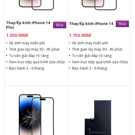
kính thay
kính thay
Bảo hành 3 - 6 tháng
Bảo hành 3 - 6 tháng
Thay/Ép kính iPhone 14
Mua
Thay/Ép kính iPhone 14
Mua
Plus
1.350.000đ
1.150.000đ
Vệ sinh máy miễn phí
Vệ sinh máy miễn phí
Thời gian lấy máy 30 - 45 phút
Thời gian lấy máy 30 - 45 phút
Tư vấn giải đáp rõ ràng
Tư vấn giải đáp rõ ràng
Xem trực tiếp quá trình sửa chữa
Xem trực tiếp quá trình sửa chữa
Bảo hành 3 - 6 tháng
Bảo hành 3 - 6 tháng
1.350.000đ
950.000đ
Liên hệ
Liên hệ
Thời gian lấy máy 30 - 45
Thời gian lấy máy 15 phút
phút
Tư vấn giải đáp rõ ràng
Tư vấn giải đáp rõ ràng
Xem trực tiếp quá trình
Xem trực tiếp quá trình
thay pin
thay/ép mặt kính
Tùy ý lựa chọn pin thay
Tùy ý lựa chọn mặt
Bảo hành 3 - 6 tháng
kính thay