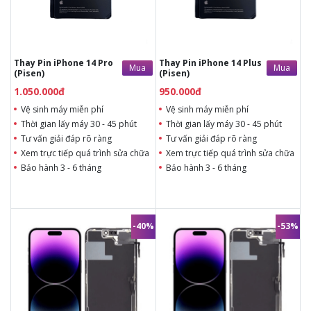
Tùy ý lựa chọn pin thay
Tùy ý lựa chọn pin thay
Bảo hành 3 - 6 tháng
Bảo hành 3 - 6 tháng
Thay Pin iPhone 14 Pro
Thay Pin iPhone 14 Plus
Mua
Mua
(Pisen)
(Pisen)
1.050.000đ
950.000đ
Vệ sinh máy miễn phí
Vệ sinh máy miễn phí
Thời gian lấy máy 30 - 45 phút
Thời gian lấy máy 30 - 45 phút
Tư vấn giải đáp rõ ràng
Tư vấn giải đáp rõ ràng
Xem trực tiếp quá trình sửa chữa
Xem trực tiếp quá trình sửa chữa
Bảo hành 3 - 6 tháng
Bảo hành 3 - 6 tháng
-40%
-53%
5.150.000đ
4.050.000đ
8.450.000đ
8.450.000đ
Thời gian lấy máy 30 phút
Thời gian lấy máy 30 phút
Tư vấn giải đáp rõ ràng
Tư vấn giải đáp rõ ràng
Xem trực tiếp quá trình
Xem trực tiếp quá trình
thay màn
thay màn
Tùy ý lựa chọn màn
Tùy ý lựa chọn màn