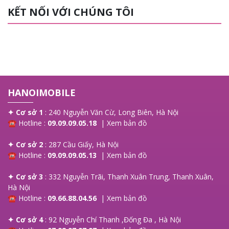
đây,
Hanoi Mobile
sẽ cung cấp đến bạn những
KẾT NỐI VỚI CHÚNG TÔI
lưu ý trước khi thay màn, các loại màn phổ biến và
giá thay màn hình là bao nhiêu?, mời bạn tham
khảo!
HANOIMOBILE
✦ Cơ sở 1
: 240 Nguyễn Văn Cừ, Long Biên, Hà Nội
☎ Hotline :
09.09.09.05.18
|
Xem bản đồ
✦ Cơ sở 2
: 287 Cầu Giấy, Hà Nội
☎ Hotline :
09.09.09.05.13
|
Xem bản đồ
✦ Cơ sở 3
: 332 Nguyễn Trãi, Thanh Xuân Trung, Thanh Xuân,
Hà Nội
☎ Hotline :
09.66.88.04.56
|
Xem bản đồ
✦ Cơ sở 4
: 92 Nguyễn Chí Thanh ,Đống Đa , Hà Nội