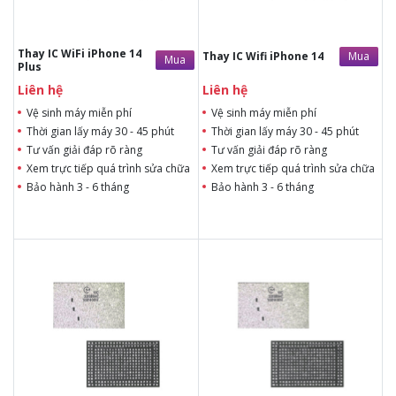
Thay IC WiFi iPhone 14
Mua
Thay IC Wifi iPhone 14
Mua
Plus
Liên hệ
Liên hệ
Vệ sinh máy miễn phí
Vệ sinh máy miễn phí
Thời gian lấy máy 30 - 45 phút
Thời gian lấy máy 30 - 45 phút
Tư vấn giải đáp rõ ràng
Tư vấn giải đáp rõ ràng
Xem trực tiếp quá trình sửa chữa
Xem trực tiếp quá trình sửa chữa
Bảo hành 3 - 6 tháng
Bảo hành 3 - 6 tháng
Liên hệ
Liên hệ
Liên hệ
Liên hệ
Vệ sinh máy miễn phí
Vệ sinh máy miễn phí
Thời gian lấy máy 1 - 2 giờ
Thời gian lấy máy 1 - 2 giờ
Tư vấn giải đáp rõ ràng
Tư vấn giải đáp rõ ràng
Xem trực tiếp quá trình
Xem trực tiếp quá trình
thay IC WiFi
thay IC WiFi
Tùy ý lựa chọn IC WiFi thay
Tùy ý lựa chọn IC WiFi thay
Bảo hành 3 - 6 tháng
Bảo hành 3 - 6 tháng