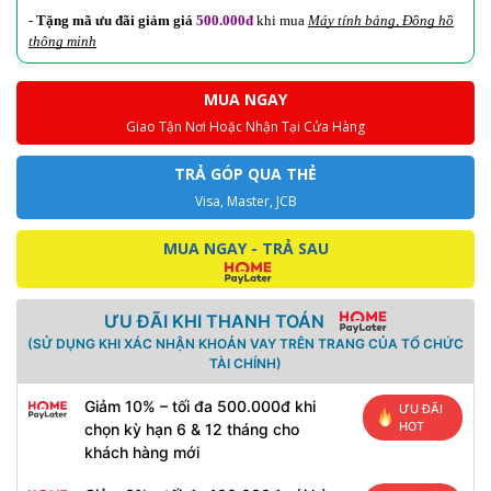
-
Tặng mã ưu đãi
giảm giá
500.000đ
khi mua
Máy tính bảng, Đồng hồ
thông minh
MUA NGAY
Giao Tận Nơi Hoặc Nhận Tại Cửa Hàng
TRẢ GÓP QUA THẺ
Visa, Master, JCB
MUA NGAY - TRẢ SAU
ƯU ĐÃI KHI THANH TOÁN
(SỬ DỤNG KHI XÁC NHẬN KHOẢN VAY TRÊN TRANG CỦA TỔ CHỨC
TÀI CHÍNH)
Giảm 10% – tối đa 500.000đ khi
ƯU ĐÃI
HOT
chọn kỳ hạn 6 & 12 tháng cho
khách hàng mới