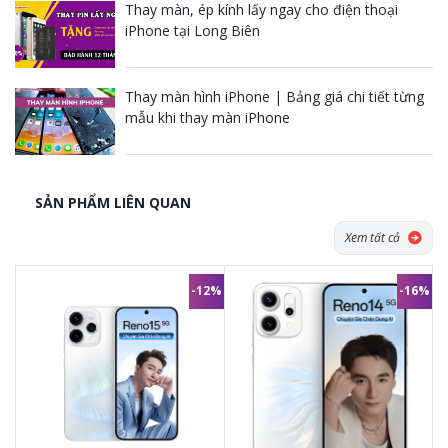
Thay màn, ép kính lấy ngay cho điện thoại
iPhone tại Long Biên
Thay màn hình iPhone | Bảng giá chi tiết từng
mẫu khi thay màn iPhone
SẢN PHẨM LIÊN QUAN
Xem tất cả
-12%
-16%
16.390.000đ
14.290.000đ
18.500.000đ
17.000.000đ
-
Đầy đủ phụ kiện
từ nhà sản xuất.
-
Đầy đủ phụ kiện
từ nhà sản xuất.
-
1 đổi 1 trong vòng
30 ngày
nếu
-
1 đổi 1 trong vòng
30 ngày
nếu
có lỗi phần cứng từ nhà sản xuất
có lỗi phần cứng từ nhà sản xuất
-
Bảo hành
12 tháng
chính hãng
-
Bảo hành
12 tháng
chính hãng