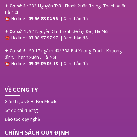
✦ Cơ sở 3
: 332 Nguyễn Trãi, Thanh Xuân Trung, Thanh Xuân,
Hà Nội
☎ Hotline :
09.66.88.04.56
|
Xem bản đồ
✦ Cơ sở 4
: 92 Nguyễn Chí Thanh ,Đống Đa , Hà Nội
☎ Hotline :
07.98.97.97.97
|
Xem bản đồ
✦ Cơ sở 5
: Số 17 ngách 40/ 358 Bùi Xương Trạch, Khương
đình, Thanh xuân , Hà Nội
☎ Hotline :
09.09.09.05.18
|
Xem bản đồ
VỀ CÔNG TY
Giới thiệu về HaNoi Mobile
Sơ đồ chỉ đường
Đào tạo dạy nghề
CHÍNH SÁCH QUY ĐỊNH