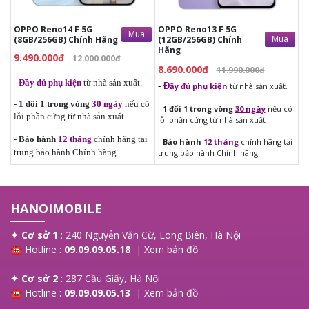
tại trung bảo hành Chính hãng
OPPO Reno14 F 5G
OPPO Reno13 F 5G
Mua
Mua
(8GB/256GB) Chính Hãng
(12GB/256GB) Chính
Hãng
9.490.000đ
12.000.000đ
8.690.000đ
11.990.000đ
-
Đầy đủ phụ kiện
từ nhà sản xuất.
-
Đ
ầy đủ phụ kiện
từ nhà sản xuất.
-
1 đổi 1 trong vòng
30 ngày
nếu có
-
1 đổi 1 trong vòng
30 ngày
nếu có
lỗi phần cứng từ nhà sản xuất
lỗi phần cứng từ nhà sản xuất
-
Bảo hành
12 tháng
chính hãng tại
-
Bảo hành
12 tháng
chính hãng tại
trung bảo hành Chính hãng
trung bảo hành Chính hãng
HANOIMOBILE
✦ Cơ sở 1
: 240 Nguyễn Văn Cừ, Long Biên, Hà Nội
☎ Hotline :
09.09.09.05.18
|
Xem bản đồ
✦ Cơ sở 2
: 287 Cầu Giấy, Hà Nội
☎ Hotline :
09.09.09.05.13
|
Xem bản đồ