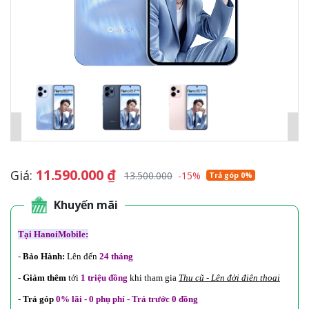
11.590.000
₫
Giá:
13.500.000
-15%
Trả góp 0%
Khuyến mãi
Tại HanoiMobile:
-
Bảo Hành:
Lên đến
24 tháng
-
Giảm thêm
tới
1 triệu đồng
khi tham gia
Thu cũ - Lên đời điện thoại
-
Trả góp
0% lãi - 0 phụ phí - Trả trước 0 đồng