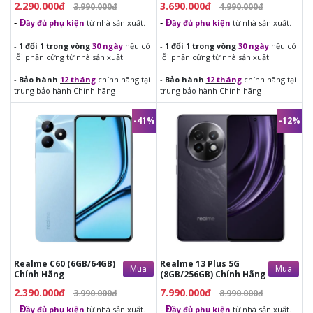
2.290.000đ
3.690.000đ
3.990.000đ
4.990.000đ
-
Đ
ầy đủ phụ kiện
từ nhà sản xuất.
-
Đ
ầy đủ phụ kiện
từ nhà sản xuất.
Mở khóa bằng khuôn mặt
 nhanh chóng và tiện lợi.
-
1 đổi 1 trong vòng
30 ngày
nếu có
-
1 đổi 1 trong vòng
30 ngày
nếu có
lỗi phần cứng từ nhà sản xuất
lỗi phần cứng từ nhà sản xuất
-
Bảo hành
12 tháng
chính hãng tại
-
Bảo hành
12 tháng
chính hãng tại
trung bảo hành Chính hãng
trung bảo hành Chính hãng
Chế độ tối
 bảo vệ mắt khi sử dụng vào ban đêm.
-41%
-12%
2.390.000đ
7.990.000đ
3.990.000đ
8.990.000đ
-
Đ
ầy đủ phụ kiện
từ nhà sản
-
Đ
ầy đủ phụ kiện
từ nhà sản
xuất.
xuất.
-
1 đổi 1 trong vòng
30 ngày
nếu
-
1 đổi 1 trong vòng
30 ngày
nếu
có lỗi phần cứng từ nhà sản xuất
có lỗi phần cứng từ nhà sản xuất
-
Bảo hành
12 tháng
chính hãng
-
Bảo hành
12 tháng
chính hãng
tại trung bảo hành Chính hãng
tại trung bảo hành Chính hãng
Realme C60 (6GB/64GB)
Realme 13 Plus 5G
Mua
Mua
Chính Hãng
(8GB/256GB) Chính Hãng
2.390.000đ
7.990.000đ
3.990.000đ
8.990.000đ
-
Đ
ầy đủ phụ kiện
từ nhà sản xuất.
-
Đ
ầy đủ phụ kiện
từ nhà sản xuất.