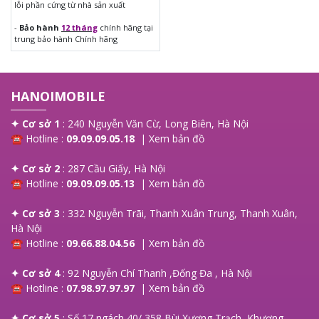
lỗi phần cứng từ nhà sản xuất
Camera sau
50MP (chính), 2MP (xóa phông)
-
Bảo hành
12 tháng
chính hãng tại
trung bảo hành Chính hãng
Camera trước
8MP
Dung lượng pin
5000mAh, sạc nhanh 33W
HANOIMOBILE
Kết nối
4G LTE, Bluetooth 5.1, Wi-Fi 5
Cổng sạc kết nối
USB Type-C, Sạc nhanh 33W
✦ Cơ sở 1
: 240 Nguyễn Văn Cừ, Long Biên, Hà Nội
☎ Hotline :
09.09.09.05.18
|
Xem bản đồ
realme C53 Chính Hãng Sản Xuất Vào
✦ Cơ sở 2
: 287 Cầu Giấy, Hà Nội
☎ Hotline :
09.09.09.05.13
|
Xem bản đồ
Năm Nào?
✦ Cơ sở 3
: 332 Nguyễn Trãi, Thanh Xuân Trung, Thanh Xuân,
realme C53 được ra mắt vào năm 2023, là một chiếc điện thoại
Hà Nội
tầm trung mới với hiệu suất ổn định và các tính năng hiện đại,
☎ Hotline :
09.66.88.04.56
|
Xem bản đồ
mang đến cho người dùng một lựa chọn thông minh trong phân
khúc giá hợp lý.
✦ Cơ sở 4
: 92 Nguyễn Chí Thanh ,Đống Đa , Hà Nội
☎ Hotline :
07.98.97.97.97
|
Xem bản đồ
Nên Mua realme C53 Chính Hãng Tại
✦ Cơ sở 5
: Số 17 ngách 40/ 358 Bùi Xương Trạch, Khương