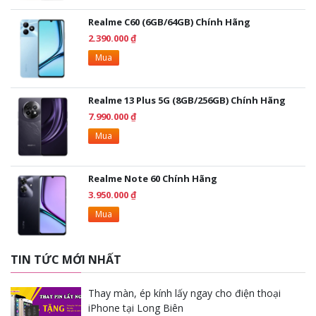
xem phim, làm việc hoặc lướt web mà không phải lo lắng về
Realme C60 (6GB/64GB) Chính Hãng
việc sạc lại. Máy còn hỗ trợ sạc nhanh 33W, giúp bạn nạp đầy
2.390.000 ₫
năng lượng chỉ trong thời gian ngắn, tiết kiệm thời gian và luôn
sẵn sàng cho những cuộc hành trình tiếp theo.
Mua
Realme 13 Plus 5G (8GB/256GB) Chính Hãng
7.990.000 ₫
Mua
Realme Note 60 Chính Hãng
3.950.000 ₫
Mua
TIN TỨC MỚI NHẤT
Giao Diện realme UI 4.0, Mượt Mà và
Thay màn, ép kính lấy ngay cho điện thoại
iPhone tại Long Biên