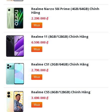
lượng.
Realme Narzo 50i Prime (4GB/64GB) Chính
Hãng
2.290.000 ₫
Mua
Realme 11 (8GB/128GB) Chính Hãng
6.590.000 ₫
Mua
Realme C51 (3GB/64GB) Chính Hãng
2.790.000 ₫
Mua
Thời Lượng Pin 5000mAh và Sạc Nhanh
Realme C55 (6GB/128GB) Chính Hãng
33W
3.690.000 ₫
Mua
realme C53 trang bị viên pin 5000mAh, giúp bạn sử dụng thoải
mái suốt cả ngày mà không lo hết pin. Bạn có thể chơi game,