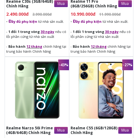
Realme C30s (3GB/64GB)
Realme 11 Pro
Mua
Mua
Chính Hãng
(8GB/256GB) Chính Hãng
2.490.000đ
10.990.000đ
3.990.000đ
11.990.000đ
Các Tính Năng Nổi Bật Khác
-
Đ
ầy đủ phụ kiện
từ nhà sản xuất.
-
Đ
ầy đủ phụ kiện
từ nhà sản xuất.
-
1 đổi 1 trong vòng
30 ngày
nếu có
-
1 đổi 1 trong vòng
30 ngày
nếu có
lỗi phần cứng từ nhà sản xuất
lỗi phần cứng từ nhà sản xuất
-
Bảo hành
12 tháng
chính hãng tại
-
Bảo hành
12 tháng
chính hãng tại
Cảm biến vân tay dưới màn hình
 giúp mở khóa nhanh ch
trung bảo hành Chính hãng
trung bảo hành Chính hãng
-43%
-27%
2.290.000đ
3.690.000đ
3.990.000đ
4.990.000đ
-
Đ
ầy đủ phụ kiện
từ nhà sản
-
Đ
ầy đủ phụ kiện
từ nhà sản
Chế độ làm đẹp AI
 giúp bạn chụp ảnh selfie với làn da mịn 
xuất.
xuất.
-
1 đổi 1 trong vòng
30 ngày
nếu
-
1 đổi 1 trong vòng
30 ngày
nếu
có lỗi phần cứng từ nhà sản xuất
có lỗi phần cứng từ nhà sản xuất
-
Bảo hành
12 tháng
chính hãng
-
Bảo hành
12 tháng
chính hãng
Chế độ tiết kiệm năng lượng
 giúp kéo dài thời gian sử dụ
tại trung bảo hành Chính hãng
tại trung bảo hành Chính hãng
Realme Narzo 50i Prime
Realme C55 (6GB/128GB)
Mua
Mua
(4GB/64GB) Chính Hãng
Chính Hãng