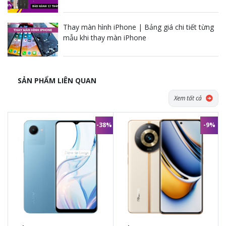
Tiện Ích
realme C53 chạy trên hệ điều hành Android 13 với giao diện
Thay màn hình iPhone | Bảng giá chi tiết từng
Realme UI 4.0, mang lại trải nghiệm mượt mà và dễ sử dụng.
mẫu khi thay màn iPhone
Giao diện này có nhiều tính năng tiện ích như chế độ bảo mật
vân tay dưới màn hình, nhận diện khuôn mặt, chế độ tiết kiệm
năng lượng, giúp tối ưu hóa hiệu suất và bảo vệ dữ liệu của
người dùng. Bạn sẽ cảm nhận được sự mượt mà khi chuyển
SẢN PHẨM LIÊN QUAN
đổi giữa các ứng dụng, và giao diện cũng rất dễ dàng sử dụng
cho cả người mới làm quen.
Xem tất cả
-38%
-9%
2.490.000đ
10.990.000đ
3.990.000đ
11.990.000đ
-
Đ
ầy đủ phụ kiện
từ nhà sản
-
Đ
ầy đủ phụ kiện
từ nhà sản
xuất.
xuất.
-
1 đổi 1 trong vòng
30 ngày
nếu
-
1 đổi 1 trong vòng
30 ngày
nếu
có lỗi phần cứng từ nhà sản xuất
có lỗi phần cứng từ nhà sản xuất
-
Bảo hành
12 tháng
chính hãng
-
Bảo hành
12 tháng
chính hãng
tại trung bảo hành Chính hãng
tại trung bảo hành Chính hãng