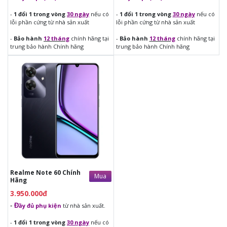
-
1 đổi 1 trong vòng
30 ngày
nếu có
-
1 đổi 1 trong vòng
30 ngày
nếu có
lỗi phần cứng từ nhà sản xuất
lỗi phần cứng từ nhà sản xuất
-
Bảo hành
12 tháng
chính hãng tại
-
Bảo hành
12 tháng
chính hãng tại
Bảng Thông Số Kỹ Thuật realme C53
trung bảo hành Chính hãng
trung bảo hành Chính hãng
(8GB/256GB) Chính Hãng
3.950.000đ
Thông Số
Chi Tiết
-
Đ
ầy đủ phụ kiện
từ nhà sản
xuất.
Kích thước màn
6.74 inch
hình
-
1 đổi 1 trong vòng
30 ngày
nếu
có lỗi phần cứng từ nhà sản xuất
Tấm nền
IPS LCD
-
Bảo hành
12 tháng
chính hãng
tại trung bảo hành Chính hãng
Độ phân giải
Full HD+ (2400 x 1080 pixels)
Hệ điều hành
Android 13, Realme UI 4.0
Realme Note 60 Chính
Mua
Hãng
Chip xử lý (CPU)
MediaTek Helio G88
3.950.000đ
RAM
8GB
-
Đ
ầy đủ phụ kiện
từ nhà sản xuất.
Bộ nhớ trong
256GB, hỗ trợ thẻ nhớ microSD lên
-
1 đổi 1 trong vòng
30 ngày
nếu có
đến 1TB