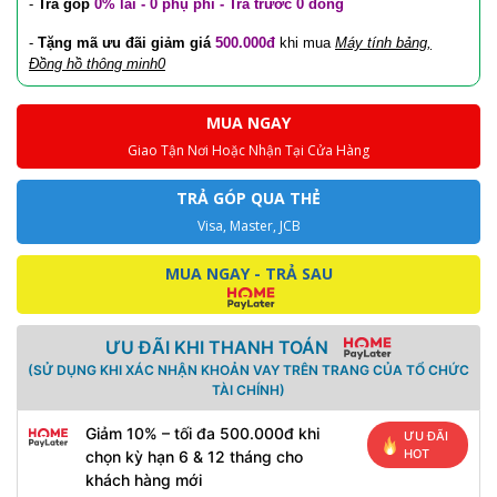
-
Trả góp
0% lãi - 0 phụ phí - Trả trước 0 đồng
-
Tặng mã ưu đãi
giảm giá
500.000đ
khi mua
Máy tính bảng,
Đồng hồ thông minh0
MUA NGAY
Giao Tận Nơi Hoặc Nhận Tại Cửa Hàng
TRẢ GÓP QUA THẺ
Visa, Master, JCB
MUA NGAY - TRẢ SAU
ƯU ĐÃI KHI THANH TOÁN
(SỬ DỤNG KHI XÁC NHẬN KHOẢN VAY TRÊN TRANG CỦA TỔ CHỨC
TÀI CHÍNH)
Giảm 10% – tối đa 500.000đ khi
ƯU ĐÃI
HOT
chọn kỳ hạn 6 & 12 tháng cho
khách hàng mới