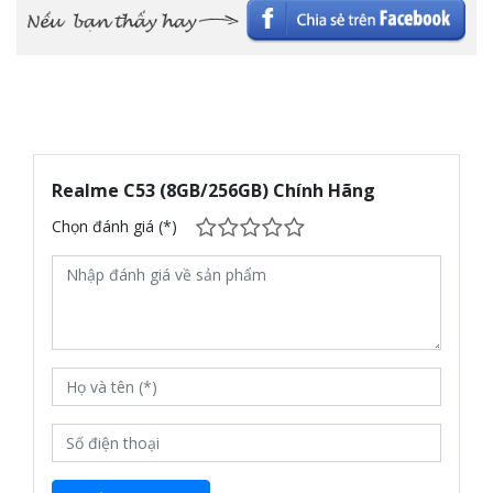
Độ Tương Phản Tốt Và Màu Sắc Tươi
Sáng
realme C53 sở hữu một thiết kế hiện đại, tinh tế với mặt lưng
bóng bẩy và các đường cong mềm mại, tạo cảm giác cầm nắm
Realme C53 (8GB/256GB) Chính Hãng
dễ chịu và sang trọng. Điện thoại trang bị màn hình 6.74 inch với
Chọn đánh giá (*)
tấm nền IPS LCD, độ phân giải Full HD+ (2400 x 1080 pixels),
giúp bạn trải nghiệm hình ảnh rõ nét, màu sắc tươi sáng và độ
tương phản tốt. Màn hình lớn cùng tỷ lệ màn hình/ thân máy
cao sẽ mang đến những trải nghiệm tuyệt vời khi xem phim,
chơi game hay lướt web.